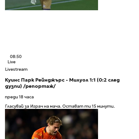
08:50
Live
Livestream
Куинс Парк Рейнджърс - Милуол 1:1 (0:2 след
дузпи) /репортаж/
преди 18 часа
Гласувай за Играч на мача. Остават ти 15 минути.