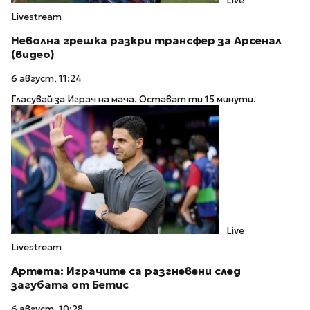
Live
Livestream
Неволна грешка разкри трансфер за Арсенал
(видео)
6 август, 11:24
Гласувай за Играч на мача. Остават ти 15 минути.
Live
Livestream
Артета: Играчите са разгневени след
загубата от Бетис
6 август, 10:28