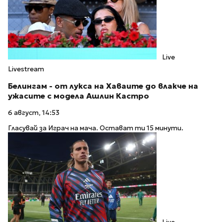
Live
Livestream
Белингам - от лукса на Хаваите до влакче на
ужасите с модела Ашлин Кастро
6 август, 14:53
Гласувай за Играч на мача. Остават ти 15 минути.