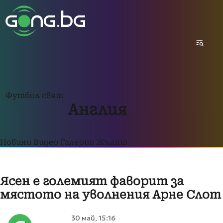
Футбол свят
Англия
Новини
Видео
Галерии
Жълто
Ясен е големият фаворит за
мястото на уволнения Арне Слот
30 май, 15:16