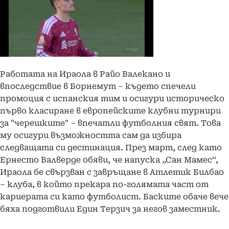
Работата на Ираола в Райо Валекано и
впоследствие в Борнемут – където спечели
промоция с испанския тим и осигури историческо
първо класиране в европейските клубни турнири
за "черешките" – впечатли футболния свят. Това
му осигури възможността сам да избира
следващата си дестинация. През март, след като
Ернесто Валверде обяви, че напуска „Сан Мамес“,
Ираола бе свързван с завръщане в Атлетик Билбао
– клуба, в който прекара по-голямата част от
кариерата си като футболист. Баските обаче вече
бяха подготвили Един Терзич за негов заместник.