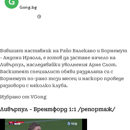
Gong.bg
Бившият наставник на Райо Валекано и Борнемут
- Андони Ираола, е готов да застане начело на
Ливърпул, наследявайки уволнения Арне Слот.
Баскитеят специалист обяви раздялата си с
Борнемут по-рано този месец и наскоро проведе
разговори с няколко клуба.
Избрано от VGong
Ливърпул - Брентфорд 1:1 /репортаж/