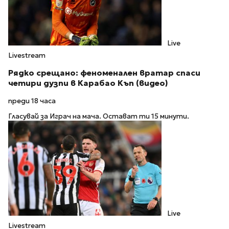
Live
Livestream
Рядко срещано: феноменален вратар спаси
четири дузпи в Карабао Къп (видео)
преди 18 часа
Гласувай за Играч на мача. Остават ти 15 минути.
Live
Livestream