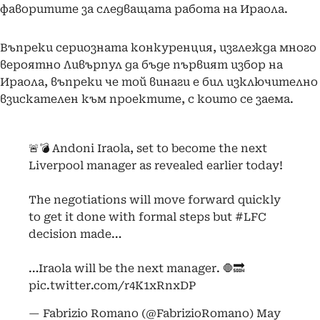
фаворитите за следващата работа на Ираола.
Въпреки сериозната конкуренция, изглежда много
вероятно Ливърпул да бъде първият избор на
Ираола, въпреки че той винаги е бил изключително
взискателен към проектите, с които се заема.
🚨💣 Andoni Iraola, set to become the next
Liverpool manager as revealed earlier today!
The negotiations will move forward quickly
to get it done with formal steps but
#LFC
decision made…
…Iraola will be the next manager. 🛑🔜
pic.twitter.com/r4K1xRnxDP
— Fabrizio Romano (@FabrizioRomano)
May