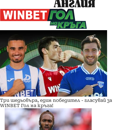
Англия
Три шедьовъра, един победител - гласувай за
WINBET Гол на кръга!