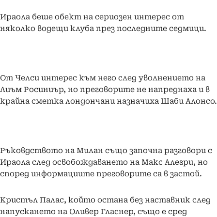
Ираола беше обект на сериозен интерес от
няколко водещи клуба през последните седмици.
От Челси интерес към него след уволнението на
Лиъм Росиниър, но преговорите не напреднаха и в
крайна сметка лондончани назначиха Шаби Алонсо.
Ръковдството на Милан също започна разговори с
Ираола след освобождаването на Макс Алегри, но
според информациите преговорите са в застой.
Кристъл Палас, който остана без наставник след
напускането на Оливер Гласнер, също е сред