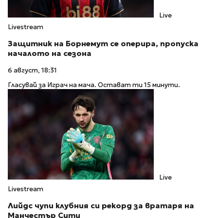
Live
Livestream
Защитник на Борнемут се оперира, пропуска
началото на сезона
6 август, 18:31
Гласувай за Играч на мача. Остават ти 15 минути.
Live
Livestream
Лийдс чупи клубния си рекорд за вратаря на
Манчестър Сити