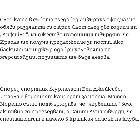
След като в събота следобед Ливърпул официално
обяви раздялата си с Арне Слот след две години на
„Анфийлд“, множество източници твърдят, че
Ираола ще получи предложение за поста. Ако
баският мениджър одобри условията на
мърсисайдци, позицията ще бъде негова.
Според спортния журналист Бен Джейкъбс,
Ираола е водещият кандидат за поста. Матео
Морето също потвърждава, че „червените“ вече
активно го преследват, а Санти Ауна твърди, че
специалистът е начело в краткия списък на клуба.