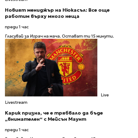
Новият мениджър на Нюкасъл: Все още
работим върху много неща
преди 1 час
Гласувай за Играч на мача. Остават ти 15 минути.
Live
Livestream
Карик призна, че е трябвало да бъде
„внимателен“ с Мейсън Маунт
преди 1 час