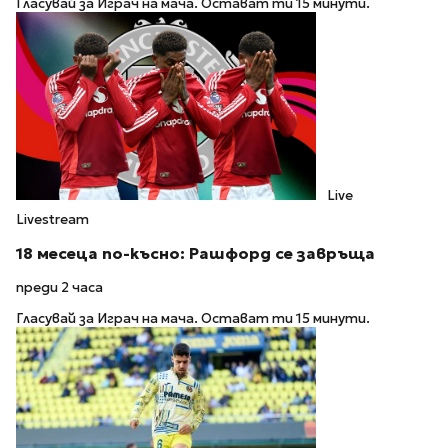
Гласувай за Играч на мача. Остават ти 15 минути.
Live
Livestream
18 месеца по-късно: Рашфорд се завръща
преди 2 часа
Гласувай за Играч на мача. Остават ти 15 минути.