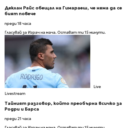
Деклан Райс обещал на Гимараеш, че няма да се
бият повече
преди 18 часа
Гласувай за Играч на мача. Остават ти 15 минути.
Live
Livestream
Тайният разговор, който преобърна всичко за
Родри и Барса
преди 21 часа
Гласувай за Играч на мача. Остават ти 15 минути.