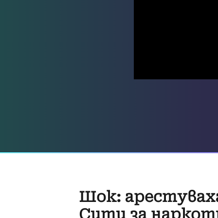
Шок: арестувах
Сити за наркоти