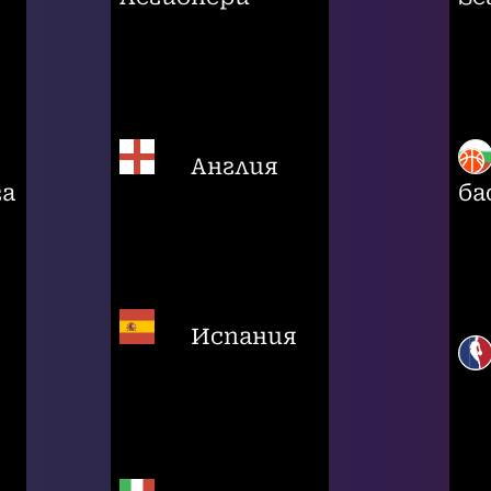
Англия
га
ба
Испания