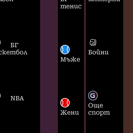
тенис
БГ
скетбол
Бойни
Мъже
NBA
Още
Жени
спорт