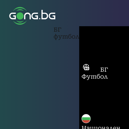
БГ
футбол
БГ
Футбол
Национален