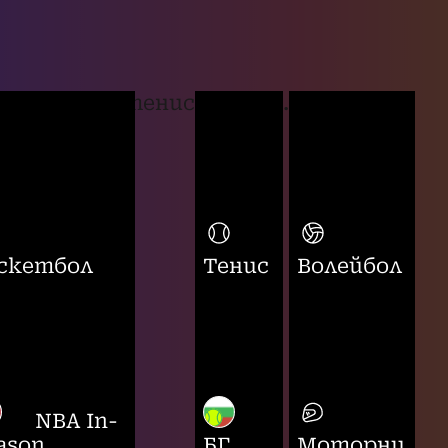
тенис
...
скетбол
Тенис
Волейбол
NBA In-
ason
БГ
Моторни