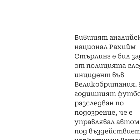
Бившият английс
национал Рахийм
Стърлинг е бил з
от полицията сле
инцидент във
Великобритания. 
годишният футбо
разследван по
подозрение, че е
управлявал автом
под въздействиет