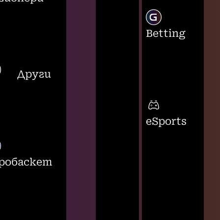
Betting
Други
eSports
робаскет