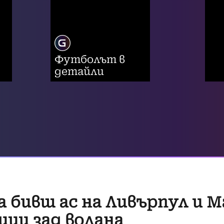
Футболът в
детайли
а бивш ас на Ливърпул и 
ци зад волана