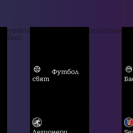
футбол
баскетбол
свят
Футбол
свят
Ба
Легионери
Se