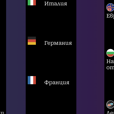
Италия
Ев
Германия
На
от
Франция
ци
Ле