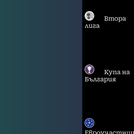
Втора
лига
Купа на
България
Евроучастни