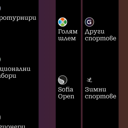
ротурнири
Голям
Други
шлем
спортове
ционални
бори
Sofia
Зимни
Open
спортове
гионери