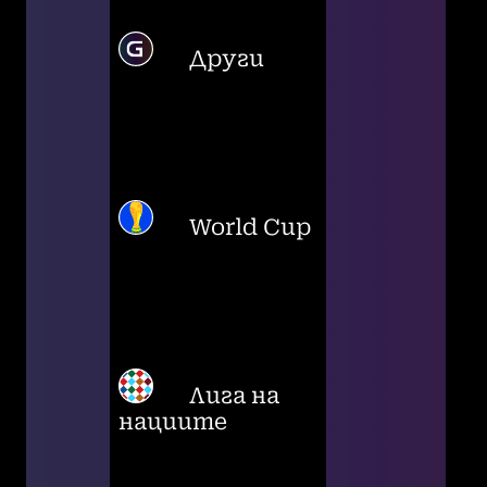
Други
World Cup
Лига на
нациите