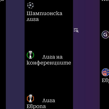
Шампионска
лига
Лига на
конференциите
Ев
Лига
Европа