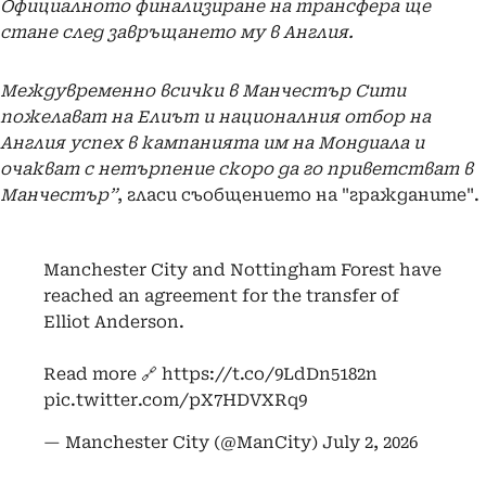
Официалното финализиране на трансфера ще
стане след завръщането му в Англия.
Междувременно всички в Манчестър Сити
пожелават на Елиът и националния отбор на
Англия успех в кампанията им на Мондиала и
очакват с нетърпение скоро да го приветстват в
Манчестър”
, гласи съобщението на "гражданите".
Manchester City and Nottingham Forest have
reached an agreement for the transfer of
Elliot Anderson.
Read more 🔗
https://t.co/9LdDn5182n
pic.twitter.com/pX7HDVXRq9
— Manchester City (@ManCity)
July 2, 2026