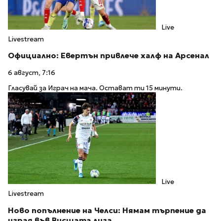
Live
Livestream
Официално: Евертън привлече халф на Арсенал
6 август, 7:16
Гласувай за Играч на мача. Остават ти 15 минути.
Live
Livestream
Ново попълнение на Челси: Нямам търпение да
играя във Висшата лига