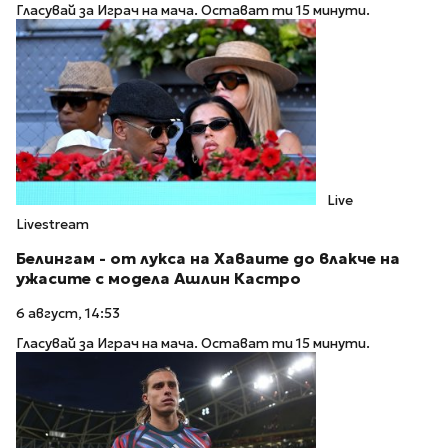
Гласувай за Играч на мача. Остават ти 15 минути.
Live
Livestream
Белингам - от лукса на Хаваите до влакче на
ужасите с модела Ашлин Кастро
6 август, 14:53
Гласувай за Играч на мача. Остават ти 15 минути.