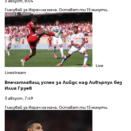
3 август, 8:04
Гласувай за Играч на мача. Остават ти 15 минути.
Live
Livestream
Впечатляващ успех за Лийдс над Ливърпул без
Илия Груев
3 август, 7:49
Гласувай за Играч на мача. Остават ти 15 минути.