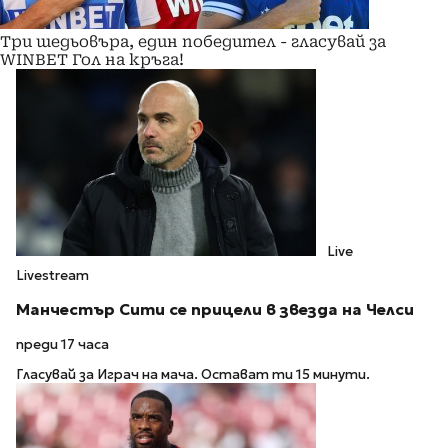
Три шедьовъра, един победител - гласувай за
WINBET Гол на кръга!
Live
Livestream
Манчестър Сити се прицели в звезда на Челси
преди 17 часа
Гласувай за Играч на мача. Остават ти 15 минути.