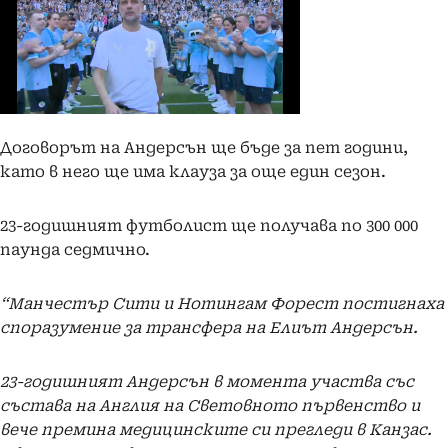
Договорът на Андерсън ще бъде за пет години,
като в него ще има клауза за още един сезон.
23-годишният футболист ще получава по 300 000
паунда седмично.
“Манчестър Сити и Нотингам Форест постигнаха
споразумение за трансфера на Елиът Андерсън.
23-годишният Андерсън в момента участва със
състава на Англия на Световното първенство и
вече премина медицинските си прегледи в Канзас.