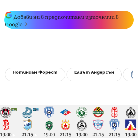
Добави ни в предпочитани източници в
Google
Нотингам Форест
Елиът Андерсън
19:00
21:15
19:00
21:15
19:00
21:15
21:15
19:00