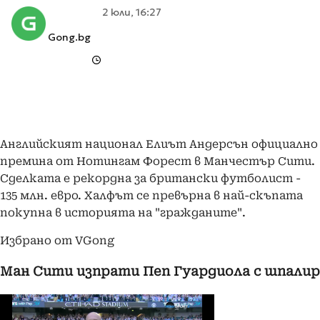
2 юли, 16:27
Gong.bg
Английският национал Елиът Андерсън официално
премина от Нотингам Форест в Манчестър Сити.
Сделката е рекордна за британски футболист -
135 млн. евро. Халфът се превърна в най-скъпата
покупна в историята на "гражданите".
Избрано от VGong
Ман Сити изпрати Пеп Гуардиола с шпалир