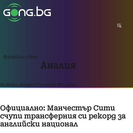
Футбол свят
Англия
Новини
Видео
Галерии
Жълто
Официално: Манчестър Сити
счупи трансферния си рекорд за
английски национал