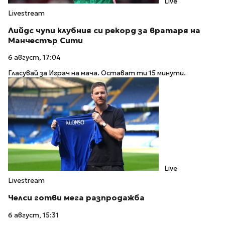
Live
Livestream
Лийдс чупи клубния си рекорд за вратаря на
Манчестър Сити
6 август, 17:04
Гласувай за Играч на мача. Остават ти 15 минути.
Live
Livestream
Челси готви мега разпродажба
6 август, 15:31