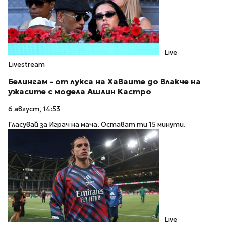
Live
Livestream
Белингам - от лукса на Хаваите до влакче на
ужасите с модела Ашлин Кастро
6 август, 14:53
Гласувай за Играч на мача. Остават ти 15 минути.
Live