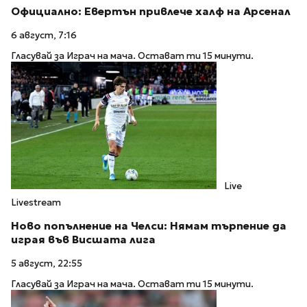
Официално: Евертън привлече халф на Арсенал
6 август, 7:16
Гласувай за Играч на мача. Остават ти 15 минути.
Live
Livestream
Ново попълнение на Челси: Нямам търпение да
играя във Висшата лига
5 август, 22:55
Гласувай за Играч на мача. Остават ти 15 минути.