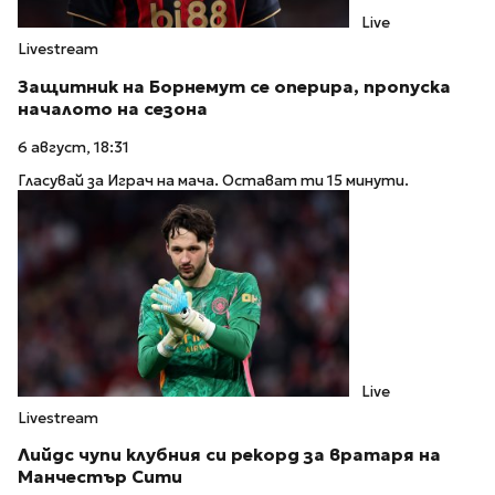
Live
Livestream
Защитник на Борнемут се оперира, пропуска
началото на сезона
6 август, 18:31
Гласувай за Играч на мача. Остават ти 15 минути.
Live
Livestream
Лийдс чупи клубния си рекорд за вратаря на
Манчестър Сити