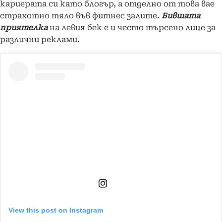
кариерата си като блогър, а отделно от това вае
страхотно тяло във фитнес залите.
Бившата
приятелка
на левия бек е и често търсено лице за
различни реклами.
View this post on Instagram