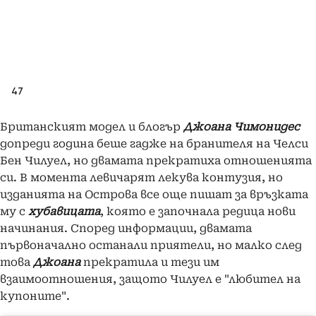
47
Британският модел и блогър
Джоана Чимонидес
допреди година беше гадже на бранителя на Челси
Бен Чилуел, но двамата прекратиха отношенията
си. В момента левичарят лекува контузия, но
изданията на Острова все още пишат за връзката
му с
хубавицата
, която е започнала редица нови
начинания. Според информации, двамата
първоначално останали приятели, но малко след
това
Джоана
прекратила и тези им
взаимоотношения, защото Чилуел е "любител на
купоните".