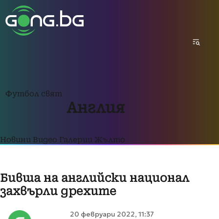
Футбол свят
Англия
Новини
Видео
Галерии
Жълто
Бивша на английски национал
захвърли дрехите
20 февруари 2022, 11:37