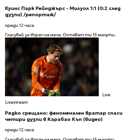
Куинс Парк Рейнджърс - Милуол 1:1 (0:2 след
дузпи) /репортаж/
преди 12 часа
Гласувай за Играч на мача. Остават ти 15 минути.
Live
Livestream
Рядко срещано: феноменален вратар спаси
четири дузпи в Карабао Къп (видео)
преди 12 часа
Гласувай за Играч на мача. Остават ти 15 минути.