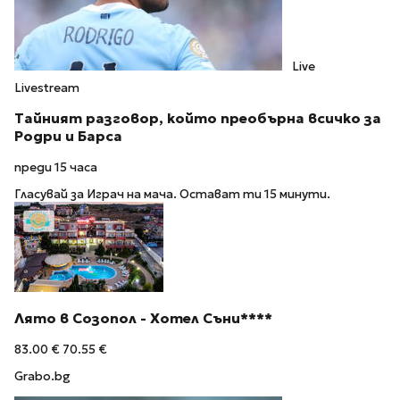
Live
Livestream
Тайният разговор, който преобърна всичко за
Родри и Барса
преди 15 часа
Гласувай за Играч на мача. Остават ти 15 минути.
Лято в Созопол - Хотел Съни****
83.00 €
70.55 €
Grabo.bg