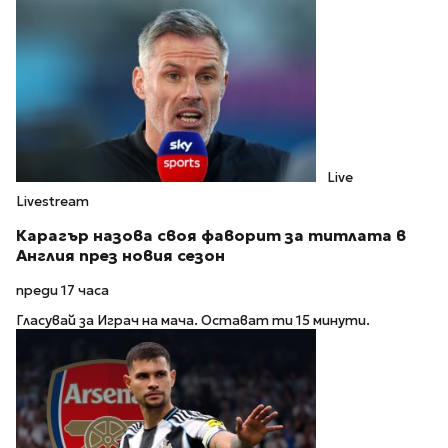
Live
Livestream
Карагър назова своя фаворит за титлата в
Англия през новия сезон
преди 17 часа
Гласувай за Играч на мача. Остават ти 15 минути.