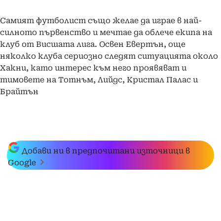
Самият футболист също желае да играе в най-
силното първенство и мечтае да облече екипа на
клуб от Висшата лига. Освен Евертън, още
няколко клуба сериозно следят ситуацията около
Хакни, като интерес към него проявяват и
тимовете на Тотнъм, Лийдс, Кристал Палас и
Брайтън
Добави ни в предпочитани източници в
Google