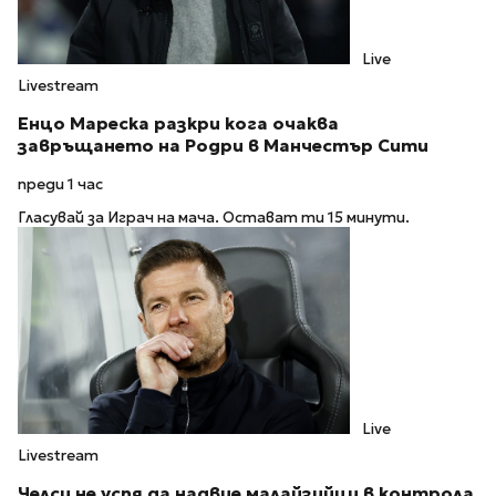
Live
Livestream
Енцо Мареска разкри кога очаква
завръщането на Родри в Манчестър Сити
преди 1 час
Гласувай за Играч на мача. Остават ти 15 минути.
Live
Livestream
Челси не успя да надвие малайзийци в контрола