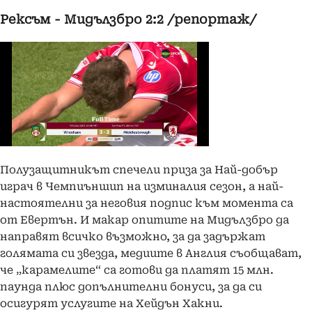
Рексъм - Мидълзбро 2:2 /репортаж/
Полузащитникът спечели приза за Най-добър
играч в Чемпиъншип на изминалия сезон, а най-
настоятелни за неговия подпис към момента са
от Евертън. И макар опитите на Мидълзбро да
направят всичко възможно, за да задържат
голямата си звезда, медиите в Англия съобщават,
че „карамелите“ са готови да платят 15 млн.
паунда плюс допълнителни бонуси, за да си
осигурят услугите на Хейдън Хакни.