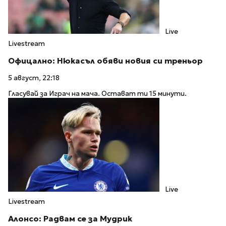
Live
Livestream
Офицално: Нюкасъл обяви новия си треньор
5 август, 22:18
Гласувай за Играч на мача. Остават ти 15 минути.
Live
Livestream
Алонсо: Радвам се за Мудрик