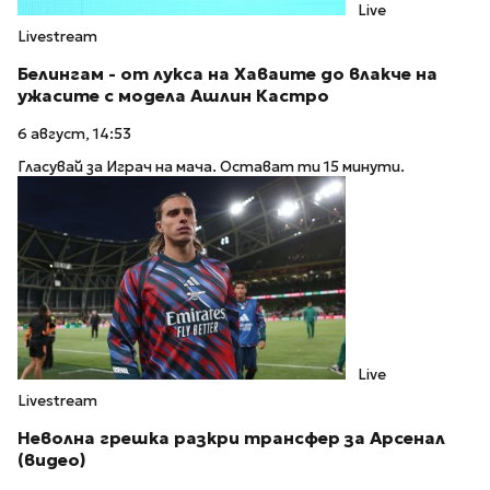
Live
Livestream
Белингам - от лукса на Хаваите до влакче на
ужасите с модела Ашлин Кастро
6 август, 14:53
Гласувай за Играч на мача. Остават ти 15 минути.
Live
Livestream
Неволна грешка разкри трансфер за Арсенал
(видео)