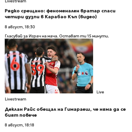
Livestream
Рядко срещано: феноменален вратар спаси
четири дузпи в Карабао Къп (видео)
8 август, 18:30
Гласувай за Играч на мача. Остават ти 15 минути.
Live
Livestream
Деклан Райс обещал на Гимараеш, че няма да се
бият повече
8 август, 18:18