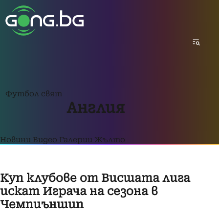
Футбол свят
Англия
Новини
Видео
Галерии
Жълто
Куп клубове от Висшата лига
искат Играча на сезона в
Чемпиъншип