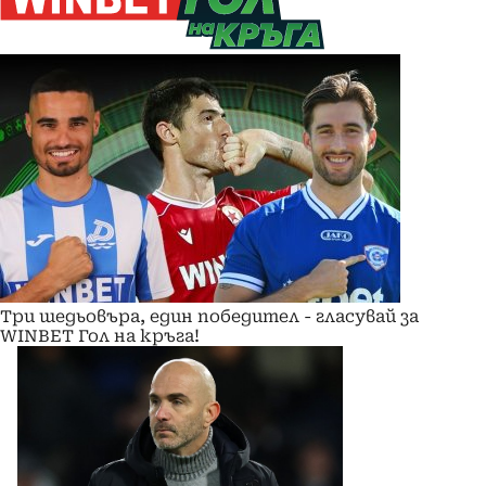
Три шедьовъра, един победител - гласувай за
WINBET Гол на кръга!