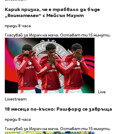
Карик призна, че е трябвало да бъде
„внимателен“ с Мейсън Маунт
преди 8 часа
Гласувай за Играч на мача. Остават ти 15 минути.
Live
Livestream
18 месеца по-късно: Рашфорд се завръща
преди 8 часа
Гласувай за Играч на мача. Остават ти 15 минути.