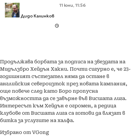
11 юни, 11:56
Дидо Калинков
Продължава борбата за подписа на звездата на
Мидълзбро Хейдън Хакни. Почти сигурно е, че 23-
годишният състезател няма да остане в
английския североизток през новата кампания,
още повече след като Боро пропусна
възможността да се завърне във Висшата лига.
Интересът към Хейдън е огромен, а редица
клубове от Висшата лига са готови да влязат в
битка за услугите на халфа.
Избрано от VGong