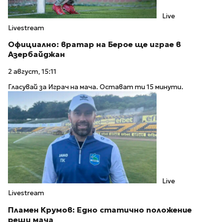
Live
Livestream
Официално: вратар на Берое ще играе в
Азербайджан
2 август, 15:11
Гласувай за Играч на мача. Остават ти 15 минути.
Live
Livestream
Пламен Крумов: Едно статично положение
реши мача