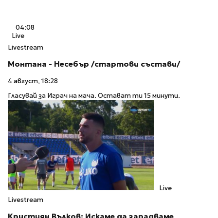
04:08
Live
Livestream
Монтана - Несебър /стартови състави/
4 август, 18:28
Гласувай за Играч на мача. Остават ти 15 минути.
Live
Livestream
Кристиян Вълков: Искаме да зарадваме