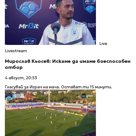
Live
Livestream
Мирослав Кьосев: Искаме да имаме боеспособен
отбор
4 август, 20:53
Гласувай за Играч на мача. Остават ти 15 минути.