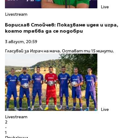
Live
Livestream
Борислав Стойчев: Показваме идея и игра,
която трябва да се подобри
3 август, 20:59
Гласувай за Играч на мача. Остават ти 15 минути.
Live
Livestream
2
-
1
Приключил