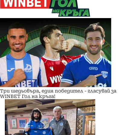
Три шедьовъра, един победител - гласувай за
WINBET Гол на кръга!