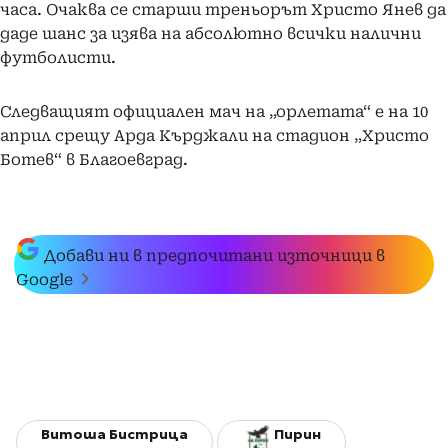
часа. Очаква се старши треньорът Христо Янев да
даде шанс за изява на абсолютно всички налични
футболисти.
Следващият официален мач на „орлетата“ е на 10
април срещу Арда Кърджали на стадион „Христо
Ботев“ в Благоевград.
Добави ни в предпочитани източници в
Google
Витоша Бистрица
Пирин