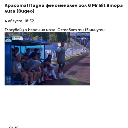
Красота! Падна феноменален гол в Mr Bit Втора
лига (видео)
4 август, 18:52
Гласувай за Играч на мача. Остават ти 15 минути.