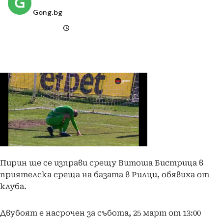
Gong.bg
Пирин ще се изправи срещу Витоша Бистрица в
приятелска среща на базата в Рилци, обявиха от
клуба.
Двубоят е насрочен за събота, 25 март от 13:00