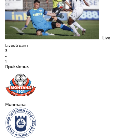
Live
Livestream
3
-
1
Приключил
Монтана