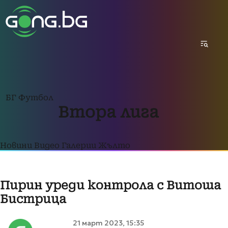
БГ Футбол
Втора лига
Новини
Видео
Галерии
Жълто
Пирин уреди контрола с Витоша
Бистрица
21 март 2023, 15:35