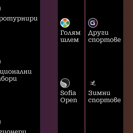
ротурнири
Голям
Други
шлем
спортове
ционални
бори
Sofia
Зимни
Open
спортове
гионери