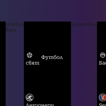
футбол
баскетбол
свят
Футбол
свят
Ба
Легионери
Se