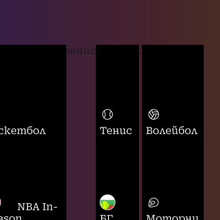
тенис
...
скетбол
Тенис
Волейбол
NBA In-
ason
БГ
Моторни