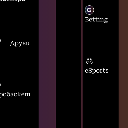
Betting
Други
eSports
робаскет