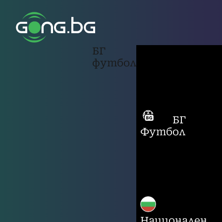
БГ
футбол
БГ
Футбол
Национален