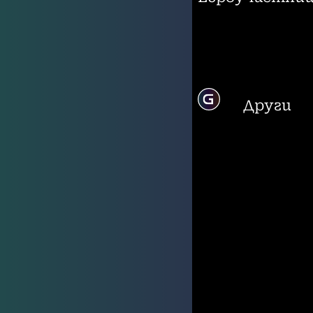
Други