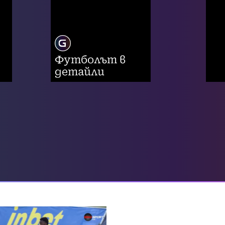
Футболът в
детайли