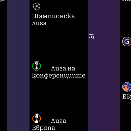
Шампионска
лига
Лига на
конференциите
Ев
Лига
Европа