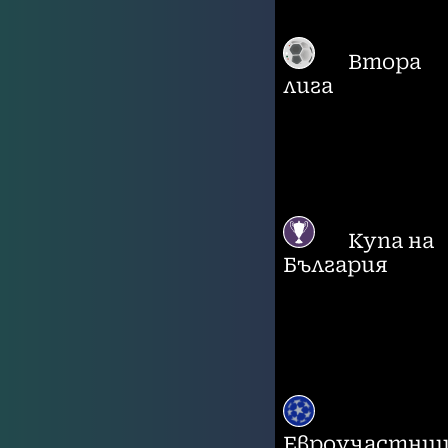
Втора
лига
Купа на
България
Евроучастни