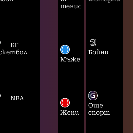
тенис
БГ
скетбол
Бойни
Мъже
NBA
Още
Жени
спорт