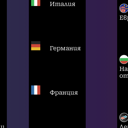
Италия
Ев
Германия
На
от
Франция
ци
Ле