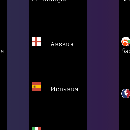
Англия
га
ба
Испания