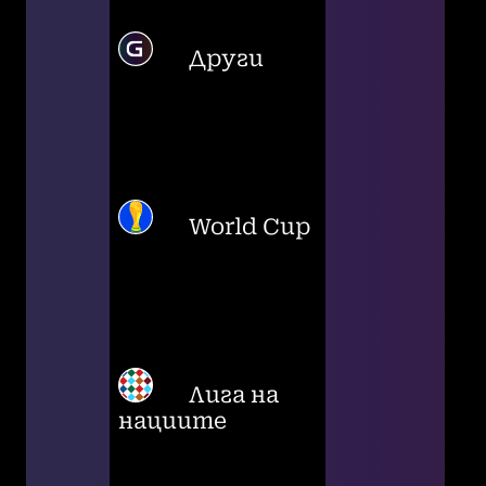
Други
World Cup
Лига на
нациите