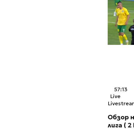
57:13
Live
Livestrea
Обзор н
лига ( 2