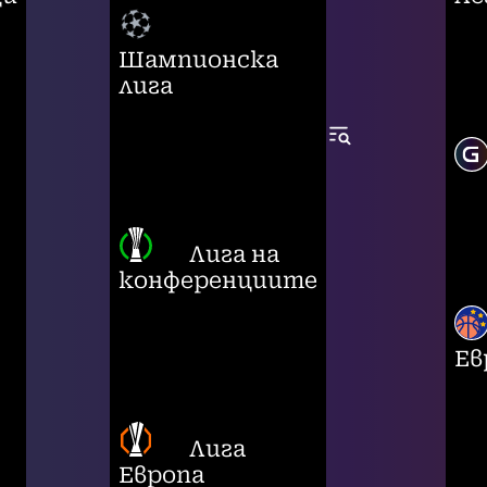
Шампионска
лига
Лига на
конференциите
Ев
Лига
Европа