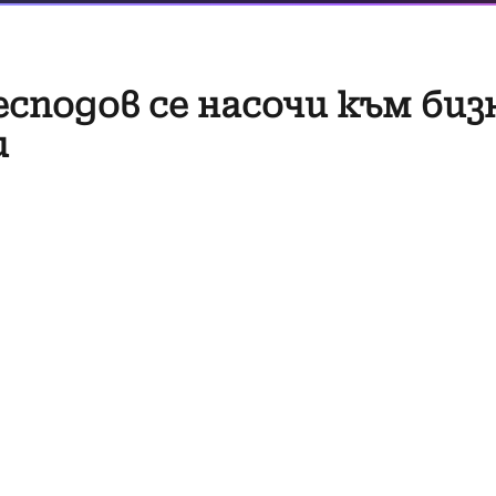
есподов се насочи към биз
и