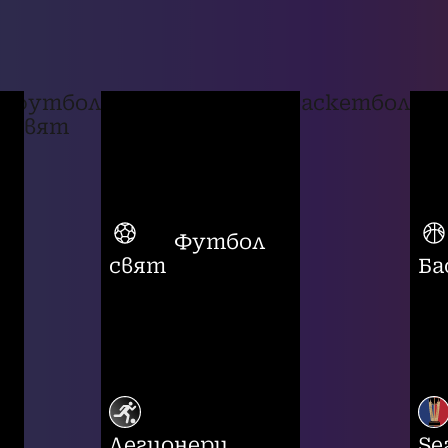
футбол
баскетбол
свят
Футбол
свят
Ба
Легионери
Se