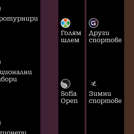
ротурнири
Голям
Други
шлем
спортове
ционални
бори
Sofia
Зимни
Open
спортове
гионери