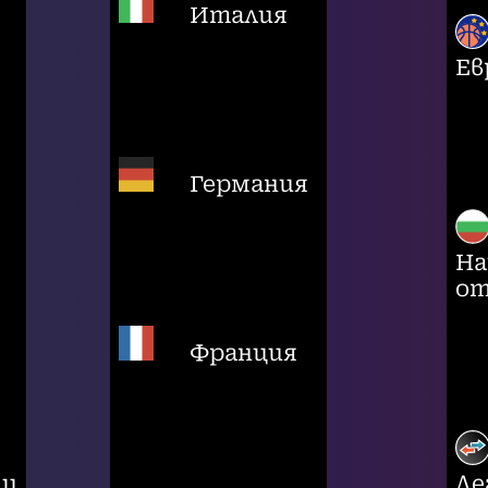
Италия
Ев
Германия
На
от
Франция
ци
Ле