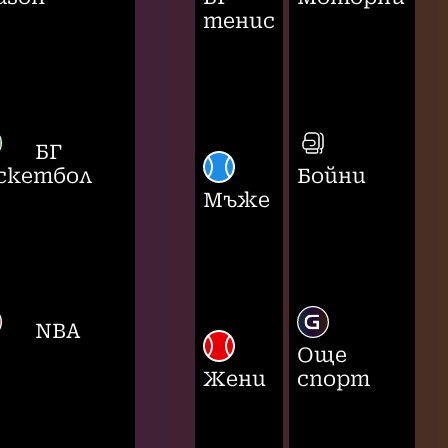
тенис
БГ
скетбол
Бойни
Мъже
NBA
Още
Жени
спорт