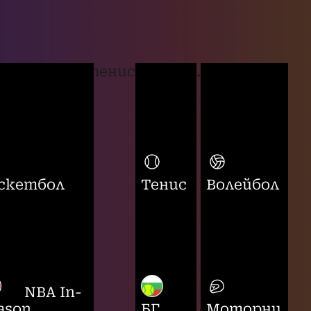
тенис
...
скетбол
Тенис
Волейбол
NBA In-
ason
БГ
Моторни