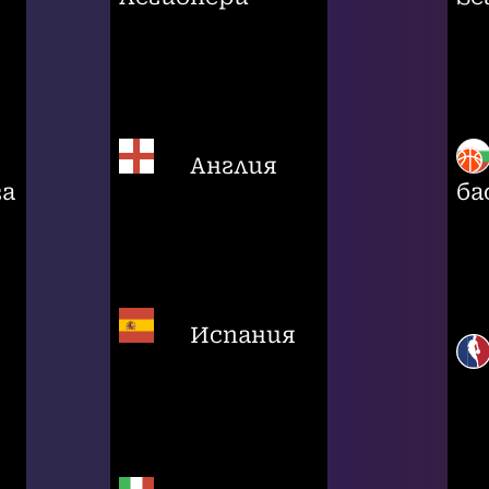
Англия
га
ба
Испания