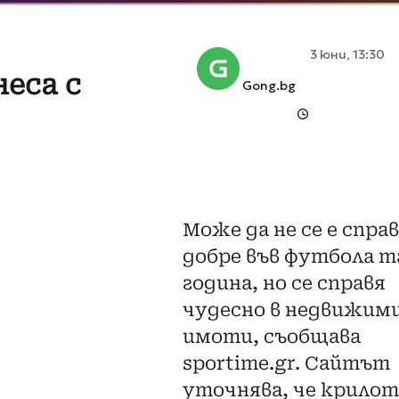
3 юни, 13:30
неса с
Gong.bg
Може да не се е спра
добре във футбола т
година, но се справя
чудесно в недвижим
имоти, съобщава
sportime.gr. Сайтът
уточнява, че крилот