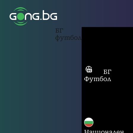
БГ
футбол
БГ
Футбол
Национален