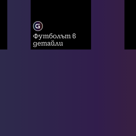
Футболът в
детайли