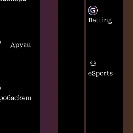
Betting
Други
eSports
робаскет