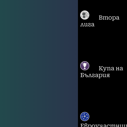
Втора
лига
Купа на
България
Евроучастни