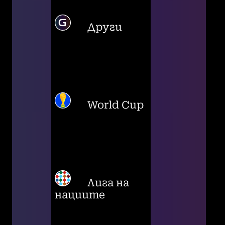
Други
World Cup
Лига на
нациите