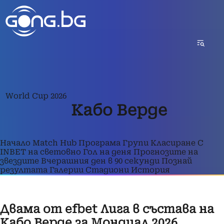
World Cup 2026
Кабо Верде
Начало
Match Hub
Програма
Групи
Класиране
С
INBET на световно
Гол на деня
Прогнозите на
звездите
Вчерашния ден в 90 секунди
Познай
резултата
Галерии
Стадиони
История
Двама от еfbet Лига в състава на
Кабо Верде за Мондиал 2026