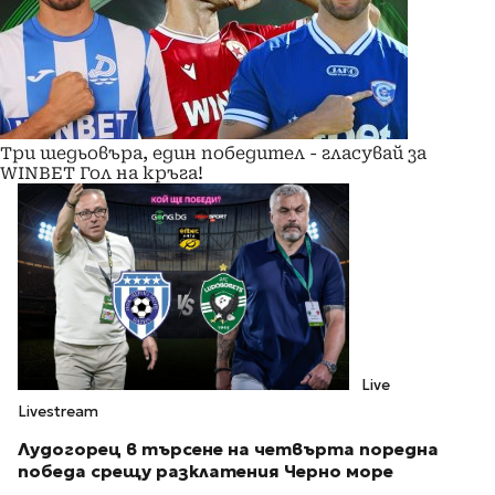
Три шедьовъра, един победител - гласувай за
WINBET Гол на кръга!
Live
Livestream
Лудогорец в търсене на четвърта поредна
победа срещу разклатения Черно море