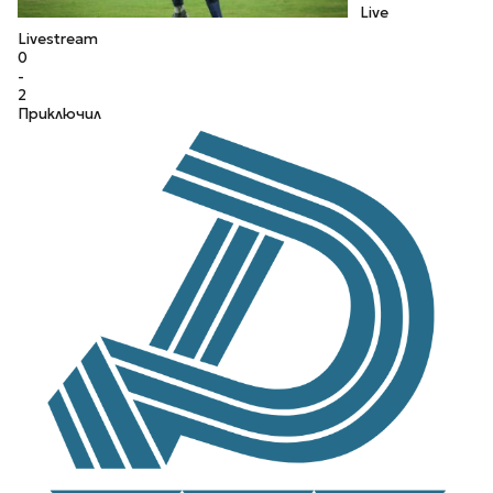
Live
Livestream
0
-
2
Приключил