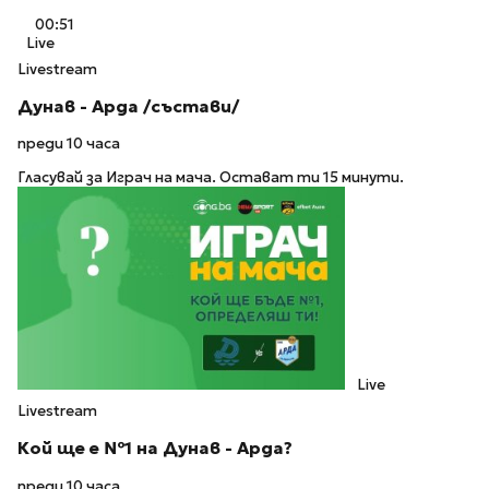
00:51
Live
Livestream
Дунав - Арда /състави/
преди 10 часа
Гласувай за Играч на мача. Остават ти 15 минути.
Live
Livestream
Кой ще е №1 на Дунав - Арда?
преди 10 часа