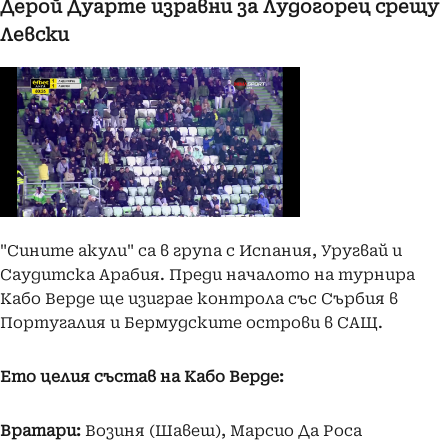
Дерой Дуарте изравни за Лудогорец срещу
Левски
"Сините акули" са в група с Испания, Уругвай и
Саудитска Арабия. Преди началото на турнира
Кабо Верде ще изиграе контрола със Сърбия в
Португалия и Бермудските острови в САЩ.
Ето целия състав на Кабо Верде:
Вратари:
Возиня (Шавеш), Марсио Да Роса