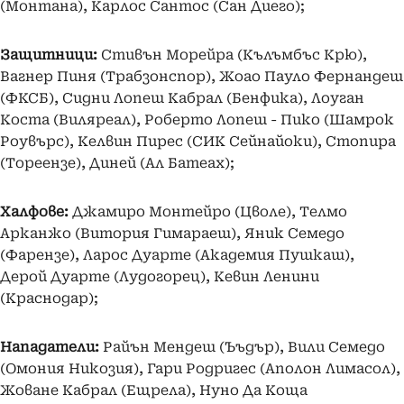
(Монтана), Карлос Сантос (Сан Диего);
Защитници:
Стивън Морейра (Кълъмбъс Крю),
Вагнер Пиня (Трабзонспор), Жоао Пауло Фернандеш
(ФКСБ), Сидни Лопеш Кабрал (Бенфика), Лоуган
Коста (Виляреал), Роберто Лопеш - Пико (Шамрок
Роувърс), Келвин Пирес (СИК Сейнайоки), Стопира
(Тореензе), Диней (Ал Батеах);
Халфове:
Джамиро Монтейро (Цволе), Телмо
Арканжо (Витория Гимараеш), Яник Семедо
(Фарензе), Ларос Дуарте (Академия Пушкаш),
Дерой Дуарте (Лудогорец), Кевин Ленини
(Краснодар);
Нападатели:
Райън Мендеш (Ъъдър), Вили Семедо
(Омония Никозия), Гари Родригес (Аполон Лимасол),
Жоване Кабрал (Ещрела), Нуно Да Коща