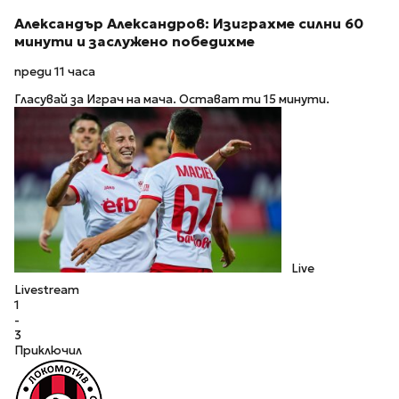
Александър Александров: Изиграхме силни 60
минути и заслужено победихме
преди 11 часа
Гласувай за Играч на мача. Остават ти 15 минути.
Live
Livestream
1
-
3
Приключил