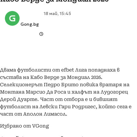
18 май, 15:45
Gong.bg
Двама футболисти от еfbet Лига попаднаха в
състава на Кабо Верде за Мондиал 2026.
Селекционерът Педро Брито повика вратаря на
Монтана Марсио Да Роса и халфът на Лудогорец
Дерой Дуарте. Част от отбора е и бившият
футболист на Левски Гари Родригес, който сега е
част от Аполон Лимасол.
Избрано от VGong