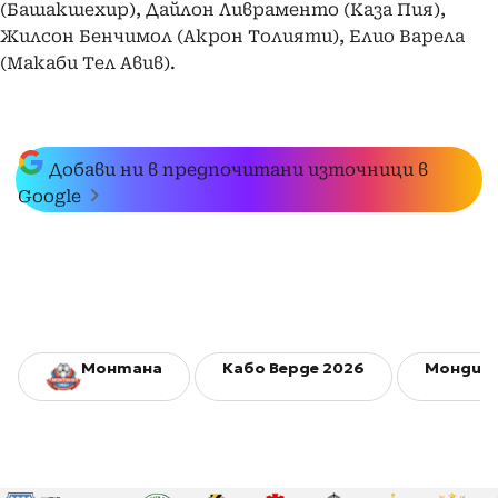
(Башакшехир), Дайлон Ливраменто (Каза Пия),
Жилсон Бенчимол (Акрон Толияти), Елио Варела
(Макаби Тел Авив).
Добави ни в предпочитани източници в
Google
Монтана
Кабо Верде 2026
Мондиал