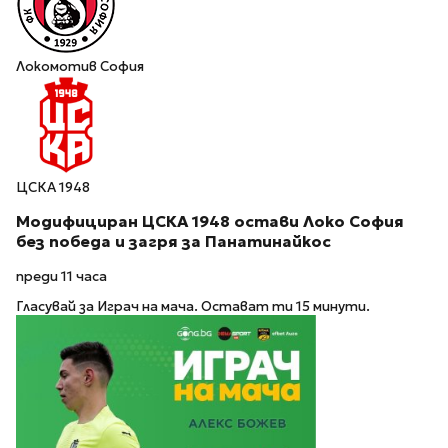
Локомотив София
ЦСКА 1948
Модифициран ЦСКА 1948 остави Локо София
без победа и загря за Панатинайкос
преди 11 часа
Гласувай за Играч на мача. Остават ти 15 минути.