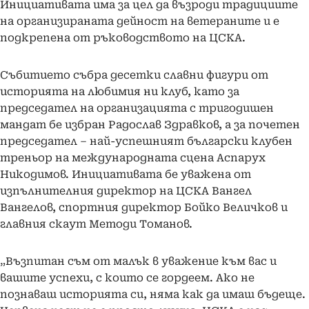
Инициативата има за цел да възроди традициите
на организираната дейност на ветераните и е
подкрепена от ръководството на ЦСКА.
Събитието събра десетки славни фигури от
историята на любимия ни клуб, като за
председател на организацията с тригодишен
мандат бе избран Радослав Здравков, а за почетен
председател – най-успешният български клубен
треньор на международната сцена Аспарух
Никодимов. Инициативата бе уважена от
изпълнителния директор на ЦСКА Вангел
Вангелов, спортния директор Бойко Величков и
главния скаут Методи Томанов.
„Възпитан съм от малък в уважение към вас и
вашите успехи, с които се гордеем. Ако не
познаваш историята си, няма как да имаш бъдеще.