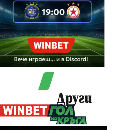
Други