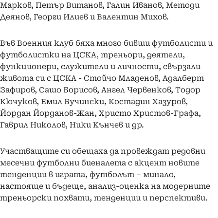
Марков, Петър Витанов, Галин Иванов, Методи
Деянов, Георги Илиев и Валентин Михов.
Във Военния клуб бяха много бивши футболисти и
футболистки на ЦСКА, треньори, деятели,
функционери, служители и личности, свързали
живота си с ЦСКА - Стойчо Младенов, Адалберт
Зафиров, Сашо Борисов, Ангел Червенков, Тодор
Кючуков, Емил Бучински, Костадин Хазуров,
Йордан Йорданов-Жан, Христо Христов-Графа,
Гаврил Николов, Ники Кънчев и др.
Участващите си обещаха да провеждат редовни
месечни футболни биеналета с акцент новите
тенденции в играта, футболът – минало,
настояще и бъдеще, анализ-оценка на модерните
треньорски похвати, тенденции и перспективи.