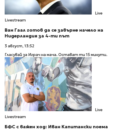
Live
Livestream
Ван Гаал готов да се завърне начело на
Нидерландия за 4-ти път
3 август, 13:52
Гласувай за Играч на мача. Остават ти 15 минути.
Live
Livestream
БФС с важен ход: Иван Капитански поема