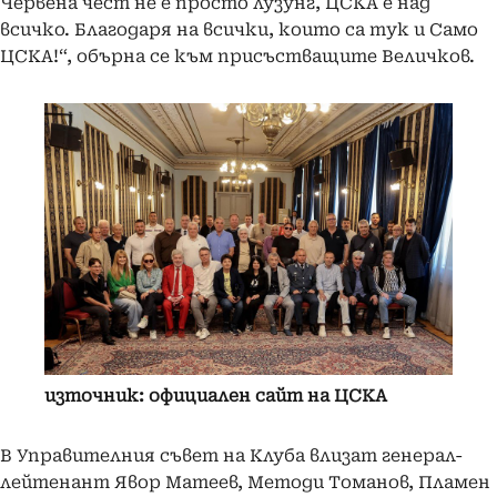
Червена чест не е просто лузунг, ЦСКА е над
всичко. Благодаря на всички, които са тук и Само
ЦСКА!“, обърна се към присъстващите Величков.
източник: официален сайт на ЦСКА
В Управителния съвет на Клуба влизат генерал-
лейтенант Явор Матеев, Методи Томанов, Пламен