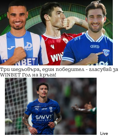
Три шедьовъра, един победител - гласувай за
WINBET Гол на кръга!
Live