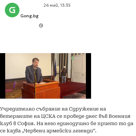
26 май, 13:35
Gong.bg
Учредително събрание на Сдружение на
ветераните на ЦСКА се проведе днес във Военния
клуб в София. На него единодушно бе прието то да
се казва „Червени армейски легенди“.