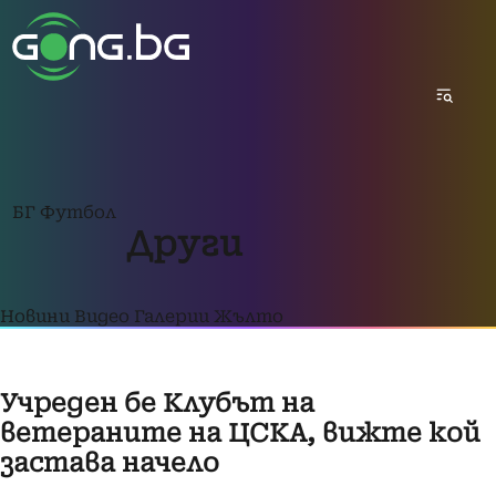
БГ Футбол
Други
Новини
Видео
Галерии
Жълто
Учреден бе Клубът на
ветераните на ЦСКА, вижте кой
застава начело