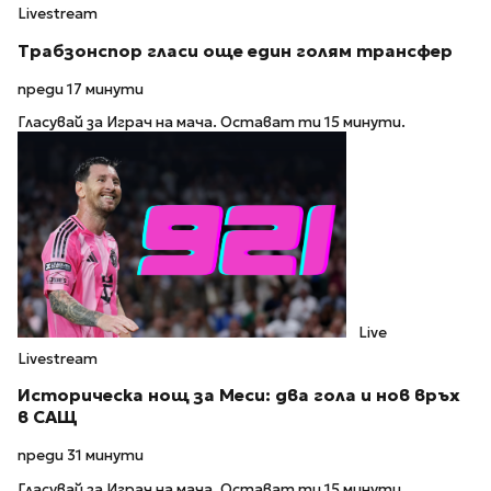
Livestream
Трабзонспор гласи още един голям трансфер
преди 17 минути
Гласувай за Играч на мача. Остават ти 15 минути.
Live
Livestream
Историческа нощ за Меси: два гола и нов връх
в САЩ
преди 31 минути
Гласувай за Играч на мача. Остават ти 15 минути.