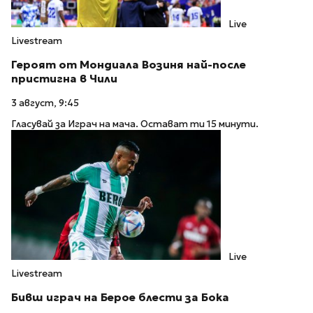
Live
Livestream
Героят от Мондиала Возиня най-после
пристигна в Чили
3 август, 9:45
Гласувай за Играч на мача. Остават ти 15 минути.
Live
Livestream
Бивш играч на Берое блести за Бока