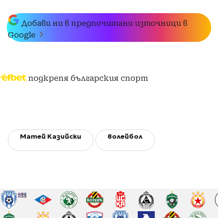
Добави ни в предпочитани източници в
Google
подкрепя българския спорт
Матей Казийски
волейбол