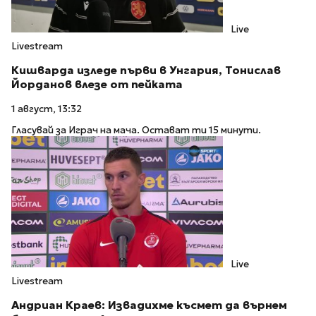
Live
Livestream
Кишварда изледе първи в Унгария, Тонислав
Йорданов влезе от пейката
1 август, 13:32
Гласувай за Играч на мача. Остават ти 15 минути.
Live
Livestream
Андриан Краев: Извадихме късмет да върнем