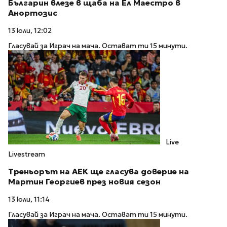
Българин влезе в щаба на Ел Маестро в
Анортозис
13 юли, 12:02
Гласувай за Играч на мача. Остават ти 15 минути.
Live
Livestream
Треньорът на АЕК ще гласува доверие на
Мартин Георгиев през новия сезон
13 юли, 11:14
Гласувай за Играч на мача. Остават ти 15 минути.