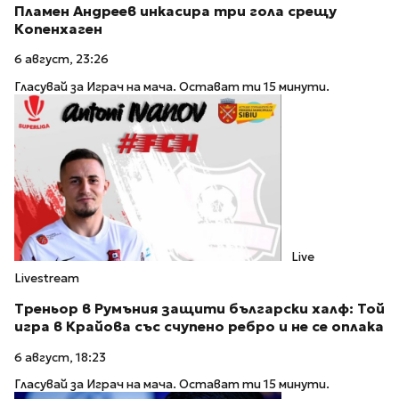
Пламен Андреев инкасира три гола срещу
Копенхаген
6 август, 23:26
Гласувай за Играч на мача. Остават ти 15 минути.
Live
Livestream
Треньор в Румъния защити български халф: Той
игра в Крайова със счупено ребро и не се оплака
6 август, 18:23
Гласувай за Играч на мача. Остават ти 15 минути.