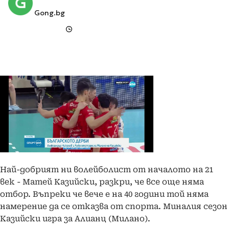
Gong.bg
Най-добрият ни волейболист от началото на 21
век - Матей Казийски, разкри, че все още няма
отбор. Въпреки че вече е на 40 години той няма
намерение да се отказва от спорта. Миналия сезон
Казийски игра за Алианц (Милано).