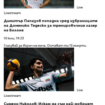
Live
Livestream
Димитър Папазов попадна сред избраниците
на Доменико Тедеско за тренировъчния лагер
на Болоня
10 юли, 19:23
Гласувай за Играч на мача. Остават ти 15 минути.
Live
Livestream
Симеон Николов: Искам да съм най-добрият