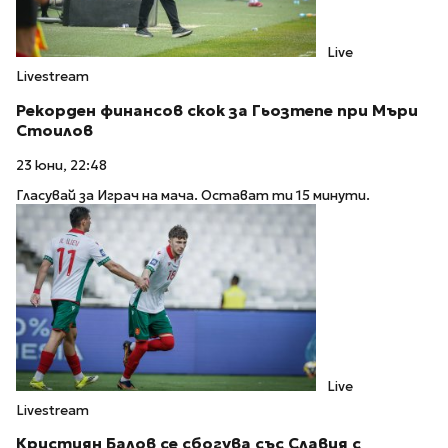
Live
Livestream
Рекорден финансов скок за Гьозтепе при Мъри
Стоилов
23 юни, 22:48
Гласувай за Играч на мача. Остават ти 15 минути.
Live
Livestream
Кристиян Балов се сбогува със Славия с