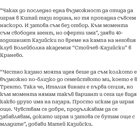
"Чаках до последно една възможност да отида да
играя в Китай тази година, но тя пропадна съвсем
наскоро. И затова съм без отбор. Към момента
съм свободен агент, но оферти има”, заяви 40-
годишният Казийски по време на кампа на неговия
клуб Волейболна академия “Стойчев-Казийски” в
Кранево.
“Честно казано моята идея беше да съм колкото е
възможно по-близко до семейството ми, което е в
Тренто. Така че, Италия винаги е първа опция, но
към момента нямам такъв вариант и сега ще видя
какво друго има на пазара. Просто искам да играя
още. Чувствам се добре, продължавам да се
забавлявам, докато играя и затова се бутам още с
младите”, добави Матей Казийски.