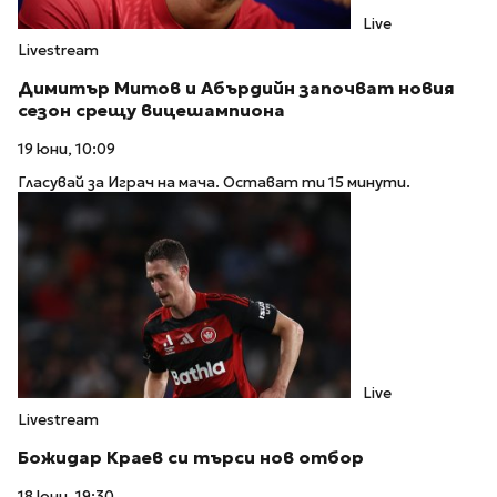
Live
Livestream
Димитър Митов и Абърдийн започват новия
сезон срещу вицешампиона
19 юни, 10:09
Гласувай за Играч на мача. Остават ти 15 минути.
Live
Livestream
Божидар Краев си търси нов отбор
18 юни, 19:30