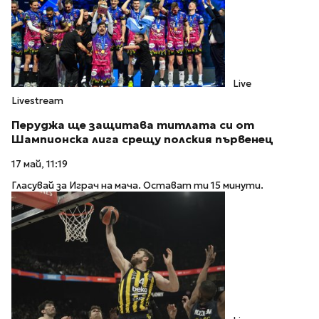
Live
Livestream
Перуджа ще защитава титлата си от
Шампионска лига срещу полския първенец
17 май, 11:19
Гласувай за Играч на мача. Остават ти 15 минути.