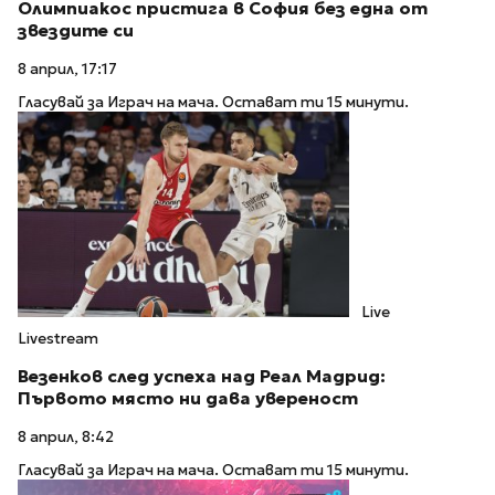
Олимпиакос пристига в София без една от
звездите си
8 април, 17:17
Гласувай за Играч на мача. Остават ти 15 минути.
Live
Livestream
Везенков след успеха над Реал Мадрид:
Първото място ни дава увереност
8 април, 8:42
Гласувай за Играч на мача. Остават ти 15 минути.