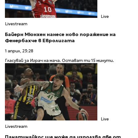
Live
Livestream
Байерн Мюнхен нанесе ново поражение на
Фенербахче в Евролигата
1 април, 23:28
Гласувай за Играч на мача. Остават ти 15 минути.
Live
Livestream
Панатинайкос ще може да използва две от