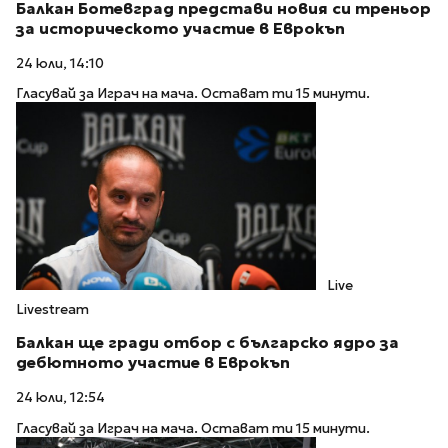
Балкан Ботевград представи новия си треньор
за историческото участие в Еврокъп
24 юли, 14:10
Гласувай за Играч на мача. Остават ти 15 минути.
Live
Livestream
Балкан ще гради отбор с българско ядро за
дебютното участие в Еврокъп
24 юли, 12:54
Гласувай за Играч на мача. Остават ти 15 минути.