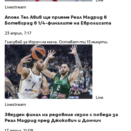
Live
Livestream
Апоел Тел Авив ще приеме Реал Мадрид в
Ботевград в 1/4-финалите на Евролигата
23 април, 7:17
Гласувай за Играч на мача. Остават ти 15 минути.
Live
Livestream
Звезден финал на редовния сезон с победа за
Реал Мадрид пред Джокович и Дончич
17 април, 11:09