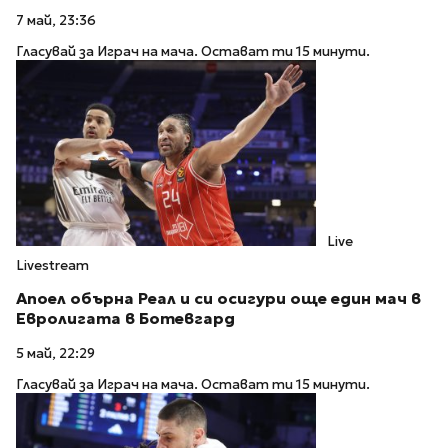
7 май, 23:36
Гласувай за Играч на мача. Остават ти 15 минути.
Live
Livestream
Апоел обърна Реал и си осигури още един мач в
Евролигата в Ботевгард
5 май, 22:29
Гласувай за Играч на мача. Остават ти 15 минути.