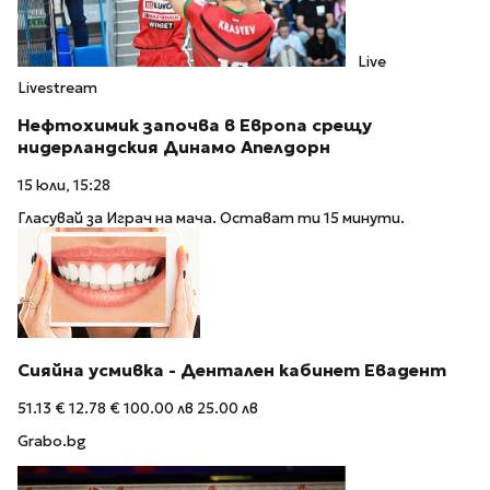
Live
Livestream
Нефтохимик започва в Европа срещу
нидерландския Динамо Апелдорн
15 юли, 15:28
Гласувай за Играч на мача. Остават ти 15 минути.
Сияйна усмивка - Дентален кабинет Евадент
51.13 €
12.78 €
100.00 лв
25.00 лв
Grabo.bg