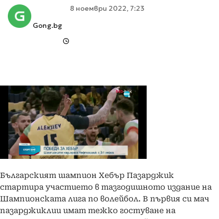
8 ноември 2022, 7:23
Gong.bg
Българският шампион Хебър Пазарджик
стартира участието в тазгодишното издание на
Шампионската лига по волейбол. В първия си мач
пазарджиклии имат тежко гостуване на