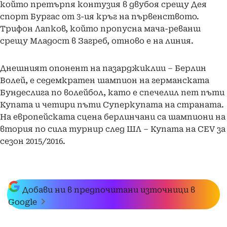
който претърпя контузия в двубоя срещу Дея
спорт Бургас от 3-ия кръг на първенството.
Трифон Лапков, който пропусна мача-реванш
срещу Младост в Загреб, отново е на линия.
Днешният опонент на пазарджиклии – Берлин
Волей, е седемкратен шампион на германската
Бундеслига по волейбол, като е спечелил пет пъти
Купата и четири пъти Суперкупата на страната.
На европейската сцена берлинчани са шампиони на
втория по сила турнир след ШЛ – Купата на CEV за
сезон 2015/2016.
Добави ни в предпочитани източници в
Google