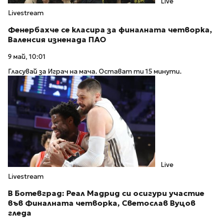
Live
Livestream
Фенербахче се класира за финалната четворка,
Валенсия изненада ПАО
9 май, 10:01
Гласувай за Играч на мача. Остават ти 15 минути.
Live
Livestream
В Ботевград: Реал Мадрид си осигури участие
във Финалната четворка, Светослав Вуцов
гледа