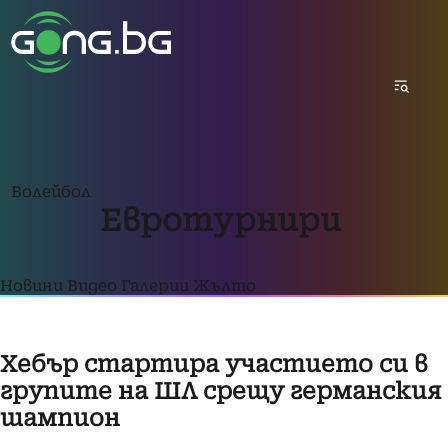
Волейбол
Евротурнири
Новини
Видео
Галерии
Жълто
Хебър стартира участието си в
групите на ШЛ срещу германския
шампион