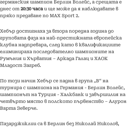
германския шампион Берлин Волейс, а срещата е
днес от
20:30 часа
и ще може да я наблюдавате в
пряко предаване по MAX Sport 2.
Хебър достигнаха за втора поредна година до
груповата фаза на най-престижната европейска
клубна надпревара, след като в квалификациите
елиминираха последователно шампионите на
Румъния и Хърватия – Аркада Галац и ХАОК
Младост Загреб.
По този начин Хебър се падна в група „B“ на
турнира с шампиона на Германия - Берлин Волейс,
шампионът на Турция - Халкбанк и завършилия на
четвърто място в полското първенство – Алурон
Варта Зеверче.
Пазарджиклии са в Берлин без Николай Николов,