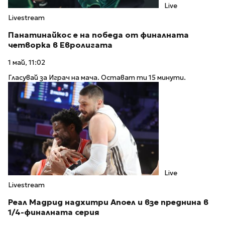
Live
Livestream
Панатинайкос е на победа от финалната
четворка в Евролигата
1 май, 11:02
Гласувай за Играч на мача. Остават ти 15 минути.
Live
Livestream
Реал Мадрид надхитри Апоел и взе преднина в
1/4-финалната серия