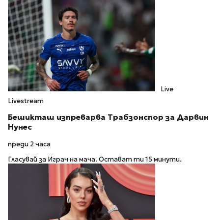
Live
Livestream
Бешикташ изпреварва Трабзонспор за Дарвин
Нунес
преди 2 часа
Гласувай за Играч на мача. Остават ти 15 минути.