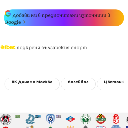
Добави ни в предпочитани източници в
Google
подкрепя българския спорт
ВК Динамо Москва
волейбол
Цветан Со