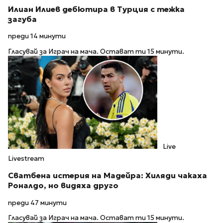
Илиан Илиев дебютира в Турция с тежка
загуба
преди 14 минути
Гласувай за Играч на мача. Остават ти 15 минути.
Live
Livestream
Сватбена истерия на Мадейра: Хиляди чакаха
Роналдо, но видяха друго
преди 47 минути
Гласувай за Играч на мача. Остават ти 15 минути.