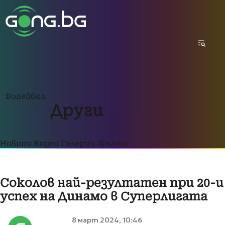
Волейбол
Други
Новини
Видео
Галерии
Жълто
Соколов най-резултатен при 20-и
успех на Динамо в Суперлигата
8 март 2024, 10:46