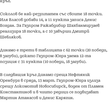
кръг.
Соколов бе най-резултатен със своите 18 точки.
Иля Власов добави 14, а 11 пункта записа Денис
Богдан. За Газпром Ражабдибир Шахбанмирзаев
реализира 18 точки, а с 10 завърши Дмитрй
Шевляков.
Динамо е трети в таблицата с 62 точки (20 победи,
8 загуби), докато Газпром-Югра заема 12-та
позиция с 31 пункта (10 победи, 18 загуби).
В следващия кръг Динамо среща Нефтяник
Оренбург в сряда, 13 март. Газпром-Югра излиза
срещу Локомотив Новосибирск, воден от Пламен
Константинов и в чиито редици се подвизават
Мартин Атанасов и Денис Карягин.