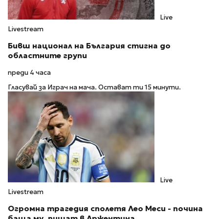
Live
Livestream
Бивш национал на България стигна до
областните групи
преди 4 часа
Гласувай за Играч на мача. Остават ти 15 минути.
Live
Livestream
Огромна трагедия сполетя Лео Меси - почина
баща му, пишат в Аржентина