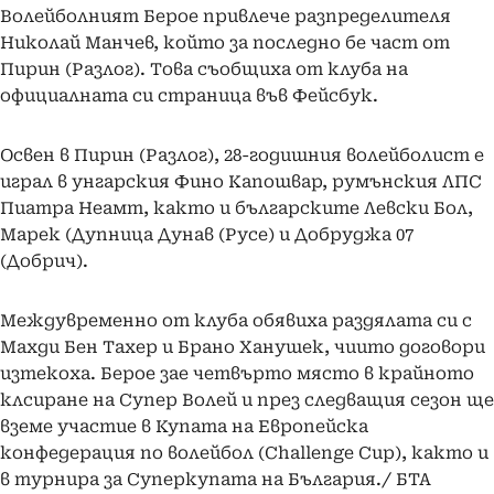
Волейболният Берое привлече разпределителя
Николай Манчев, който за последно бе част от
Пирин (Разлог). Това съобщиха от клуба на
официалната си страница във Фейсбук.
Освен в Пирин (Разлог), 28-годишния волейболист е
играл в унгарския Фино Капошвар, румънския ЛПС
Пиатра Неамт, както и българските Левски Бол,
Марек (Дупница Дунав (Русе) и Добруджа 07
(Добрич).
Междувременно от клуба обявиха раздялата си с
Махди Бен Тахер и Брано Ханушек, чиито договори
изтекоха. Берое зае четвърто място в крайното
клсиране на Супер Волей и през следващия сезон ще
вземе участие в Купата на Европейска
конфедерация по волейбол (Challenge Cup), както и
в турнира за Суперкупата на България./ БТА