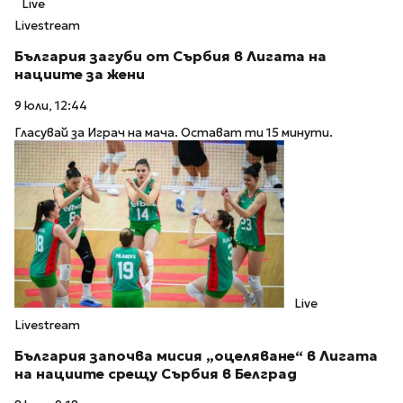
Live
Livestream
България загуби от Сърбия в Лигата на
нациите за жени
9 юли, 12:44
Гласувай за Играч на мача. Остават ти 15 минути.
Live
Livestream
България започва мисия „оцеляване“ в Лигата
на нациите срещу Сърбия в Белград