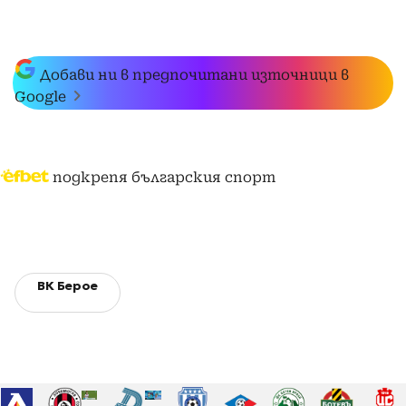
Добави ни в предпочитани източници в
Google
подкрепя българския спорт
ВК Берое