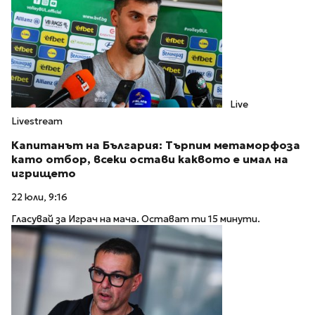
Live
Livestream
Капитанът на България: Търпим метаморфоза
като отбор, всеки остави каквото е имал на
игрището
22 юли, 9:16
Гласувай за Играч на мача. Остават ти 15 минути.