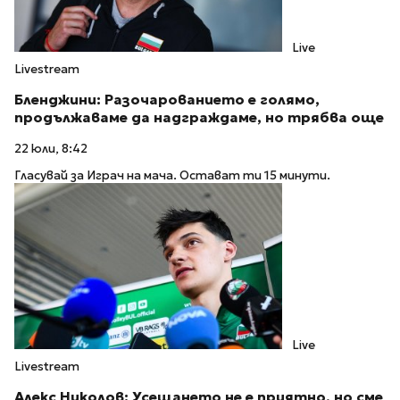
Live
Livestream
Бленджини: Разочарованието е голямо,
продължаваме да надграждаме, но трябва още
22 юли, 8:42
Гласувай за Играч на мача. Остават ти 15 минути.
Live
Livestream
Алекс Николов: Усещането не е приятно, но сме