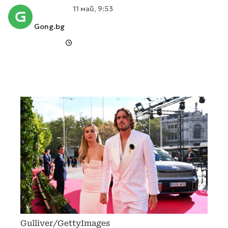
11 май, 9:53
Gong.bg
Gulliver/GettyImages