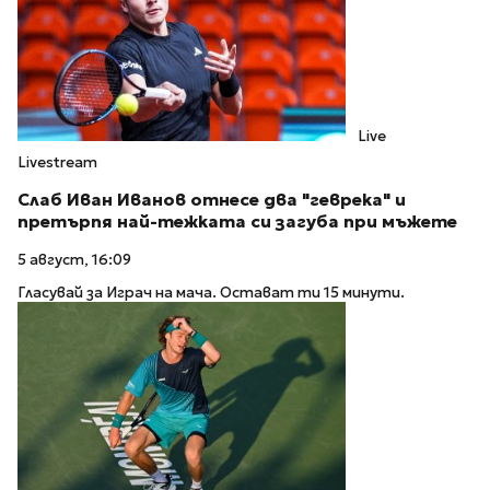
Live
Livestream
Слаб Иван Иванов отнесе два "геврека" и
претърпя най-тежката си загуба при мъжете
5 август, 16:09
Гласувай за Играч на мача. Остават ти 15 минути.