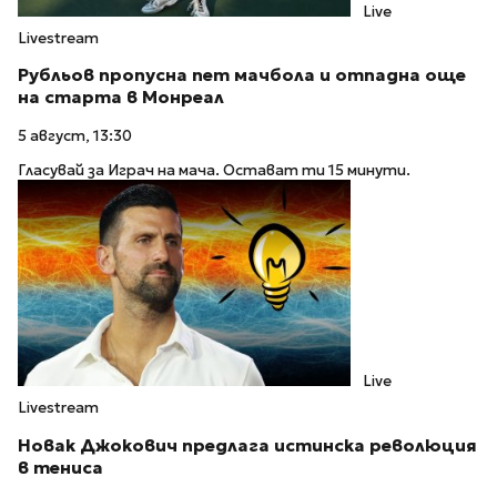
Live
Livestream
Рубльов пропусна пет мачбола и отпадна още
на старта в Монреал
5 август, 13:30
Гласувай за Играч на мача. Остават ти 15 минути.
Live
Livestream
Новак Джокович предлага истинска революция
в тениса