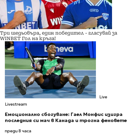
Три шедьовъра, един победител - гласувай за
WINBET Гол на кръга!
Live
Livestream
Емоционално сбогуване: Гаел Монфис изигра
последния си мач в Канада и трогна феновете
преди 8 часа