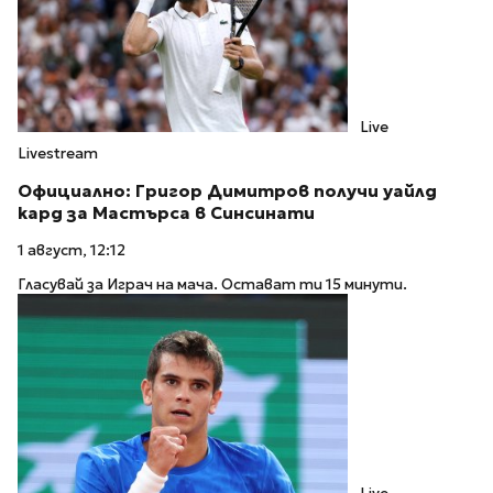
Live
Livestream
Официално: Григор Димитров получи уайлд
кард за Мастърса в Синсинати
1 август, 12:12
Гласувай за Играч на мача. Остават ти 15 минути.