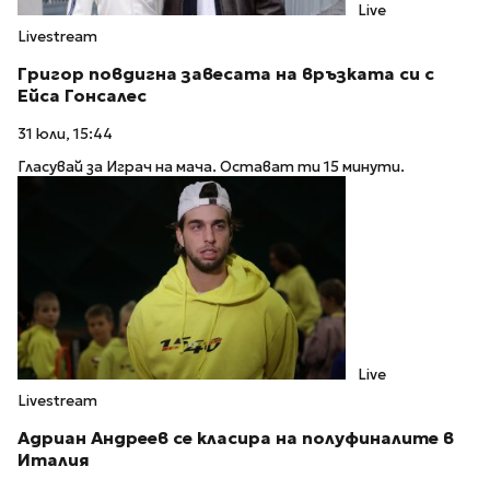
Live
Livestream
Григор повдигна завесата на връзката си с
Ейса Гонсалес
31 юли, 15:44
Гласувай за Играч на мача. Остават ти 15 минути.
Live
Livestream
Адриан Андреев се класира на полуфиналите в
Италия