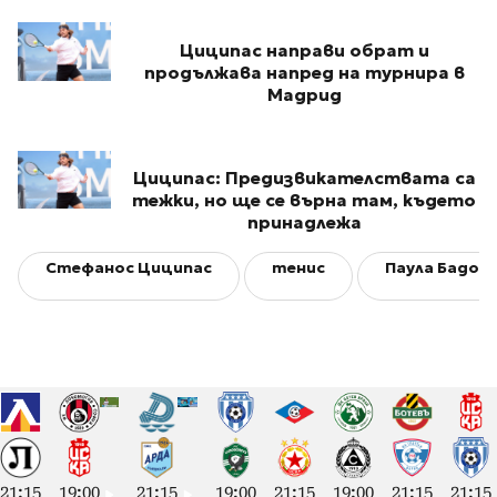
Циципас направи обрат и
продължава напред на турнира в
Мадрид
Циципас: Предизвикателствата са
тежки, но ще се върна там, където
принадлежа
Стефанос Циципас
тенис
Паула Бадос
21:15
19:00
21:15
19:00
21:15
19:00
21:15
21:15