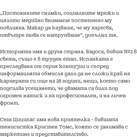
„Постоянните снимки, социалните мрежи и
цялото медийно внимание постепенно му
повлияха. Макар да казваше, че му харесва,
отвътре това се натрупваше“, допълни тя.
Историята има и друга страна. Бадоса, бивша №2 в
света, също е в труден етап. Испанката е
преследвана от серия контузии и според
информацията обмисля дали да не сложи край на
кариерата си още на 28 години, нещо, което само
подсилва усещането, че двамата са били под
огромен натиск и на професионален, и на личен
фронт.
Сега Циципас има нова приятелка - бившата
тенисистка Кристен Томс, която се занимава с
маркетинг и представителство.