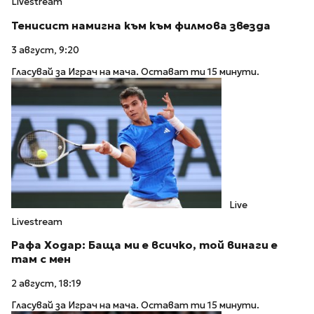
Livestream
Тенисист намигна към към филмова звезда
3 август, 9:20
Гласувай за Играч на мача. Остават ти 15 минути.
Live
Livestream
Рафа Ходар: Баща ми е всичко, той винаги е
там с мен
2 август, 18:19
Гласувай за Играч на мача. Остават ти 15 минути.