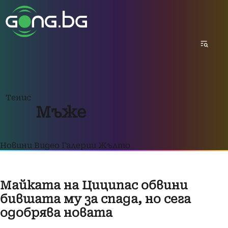
Тенис
Мъже
Новини
Видео
Галерии
Жълто
Майката на Циципас обвини
бившата му за спада, но сега
одобрява новата