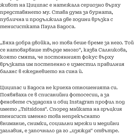
живот на Циципас е натежала сериозно върху
представянето му. Става дума за бурната,
публична и продължила две години връзка с
тенисистката Паула Бадоса.
„Бяха добра двойка, но това беше бреме за него. Той
се натоварваше твърде много“, казва Салникова,
която смята, че постоянният фокус върху
връзката им постепенно е изместил правилния
баланс в ежедневието на сина ѝ.
Циципас и Бадоса не криеха отношенията си.
Появяваха се в списанийни фотосесии, а за
феновете създадоха и общ Instagram профил под
името „Tsitsidosa“. Според майката на гръцкия
тенисист именно това непрекъснато
внимание, снимки, социални мрежи и медийни
заглавия, е започнало да го „изяжда“ отвътре.