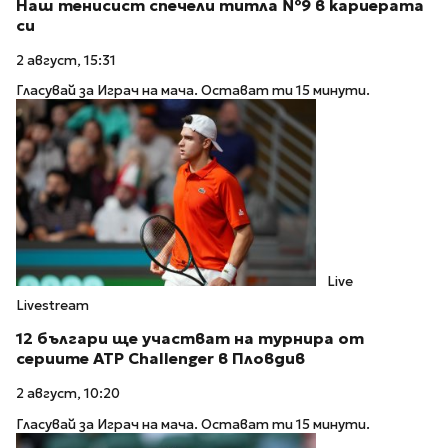
Наш тенисист спечели титла №9 в кариерата
си
2 август, 15:31
Гласувай за Играч на мача. Остават ти 15 минути.
Live
Livestream
12 българи ще участват на турнира от
сериите ATP Challenger в Пловдив
2 август, 10:20
Гласувай за Играч на мача. Остават ти 15 минути.