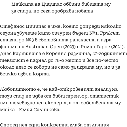
Майката на Циципас обвини бившата му
за спада, но сега одобрява новата
Стефанос Циципас е име, което допреди няколко
сезона звучеше като сигурен бъдещ №1. Гръкът
стигна до №3 в световната ранглиста и игра
финали на Australian Open (2023) и Ролан Гарос (2021).
Днес картината е коренно различна, 27-годишният
тенисист е паднал до 75-о място и все по-често
около него се говори не само за играта му, но и за
всичко извън корта.
Любопитното е, че най-откровеният анализ на
този спад не идва от бивш треньор, статистик
или телевизионен експерт, а от собствената му
майка - Юлия Салникова.
Според нея една конкретна глава от личния