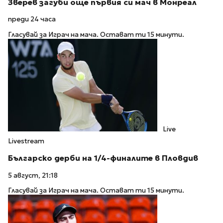
Зверев загуби още първия си мач в Монреал
преди 24 часа
Гласувай за Играч на мача. Остават ти 15 минути.
Live
Livestream
Българско дерби на 1/4-финалите в Пловдив
5 август, 21:18
Гласувай за Играч на мача. Остават ти 15 минути.