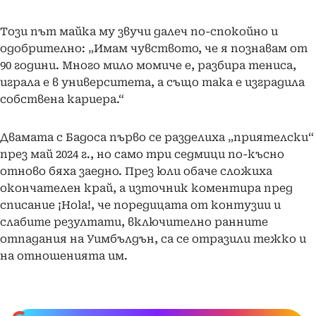
Този път майка му звучи далеч по-спокойно и
одобрително: „Имам чувството, че я познавам от
90 години. Много мило момиче е, разбира тениса,
играла е в университета, а също така е изградила
собствена кариера.“
Двамата с Бадоса първо се разделиха „приятелски“
през май 2024 г., но само три седмици по-късно
отново бяха заедно. През юли обаче сложиха
окончателен край, а източник коментира пред
списание ¡Hola!, че поредицата от контузии и
слабите резултати, включително ранните
отпадания на Уимбълдън, са се отразили тежко и
на отношенията им.