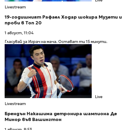
Live
Livestream
19-годишният Рафаел Ходар шокира Музети и
проби в Топ 20
1 август, 11:04
Гласувай за Играч на мача. Остават ти 15 минути.
Live
Livestream
Брендън Накашима детронира шампиона Де
Минор във Вашингтон
1 август, 8:53