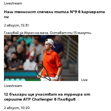
Livestream
Наш тенисист спечели титла №9 в кариерата
си
2 август, 15:31
Гласувай за Играч на мача. Остават ти 15 минути.
Live
Livestream
12 българи ще участват на турнира от
сериите ATP Challenger в Пловдив
2 август, 10:20