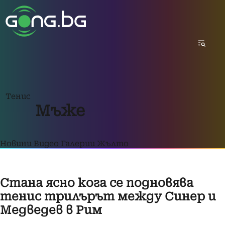
Тенис
Мъже
Новини
Видео
Галерии
Жълто
Стана ясно кога се подновява
тенис трилърът между Синер и
Медведев в Рим