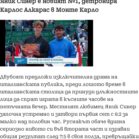
Яник Синер е новият №1, детронира
Карлос Алкарас в Монте Карло
Двубоят предложи изключителна драма на
италианската публика, преди лошото време в
италианската столица да принуди длъжностните
лица да спрат играта в късните часове на
петъчната вечер. Местният любимец Яник Синер
започна устремно и затвори първия сет с 6:2 за
малко над половин час. Руснакът обаче вдигна
сериозно нивото си във втората част и изравни
общия резултат след 7:5 в своя полза, превръщайки