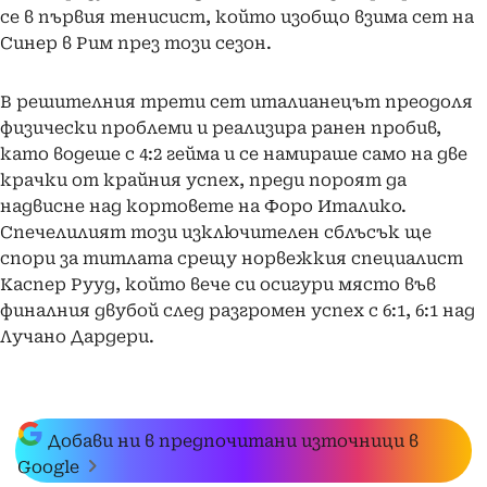
се в първия тенисист, който изобщо взима сет на
Синер в Рим през този сезон.
В решителния трети сет италианецът преодоля
физически проблеми и реализира ранен пробив,
като водеше с 4:2 гейма и се намираше само на две
крачки от крайния успех, преди пороят да
надвисне над кортовете на Форо Италико.
Спечелилият този изключителен сблъсък ще
спори за титлата срещу норвежкия специалист
Каспер Рууд, който вече си осигури място във
финалния двубой след разгромен успех с 6:1, 6:1 над
Лучано Дардери.
Добави ни в предпочитани източници в
Google