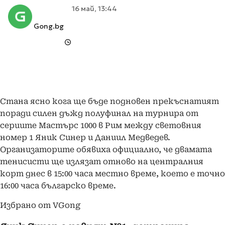
16 май, 13:44
Gong.bg
Стана ясно кога ще бъде подновен прекъснатият
поради силен дъжд полуфинал на турнира от
сериите Мастърс 1000 в Рим между световния
номер 1 Яник Синер и Даниил Медведев.
Организаторите обявиха официално, че двамата
тенисисти ще излязат отново на централния
корт днес в 15:00 часа местно време, което е точно
16:00 часа българско време.
Избрано от VGong