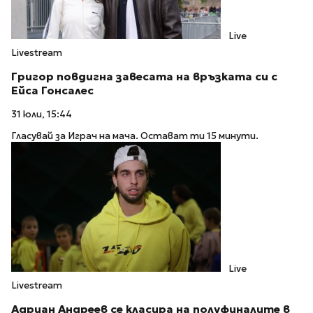
Live
Livestream
Григор повдигна завесата на връзката си с
Ейса Гонсалес
31 юли, 15:44
Гласувай за Играч на мача. Остават ти 15 минути.
Live
Livestream
Адриан Андреев се класира на полуфиналите в