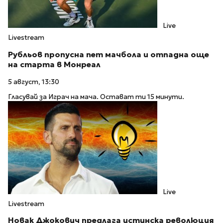
Live
Livestream
Рубльов пропусна пет мачбола и отпадна още
на старта в Монреал
5 август, 13:30
Гласувай за Играч на мача. Остават ти 15 минути.
Live
Livestream
Новак Джокович предлага истинска революция