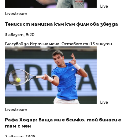
Live
Livestream
Тенисист намигна към към филмова звезда
3 август, 9:20
Гласувай за Играч на мача. Остават ти 15 минути.
Live
Livestream
Рафа Ходар: Баща ми е всичко, той винаги е
там с мен
2 август, 18:19