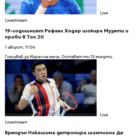
Live
Livestream
19-годишният Рафаел Ходар шокира Музети и
проби в Топ 20
1 август, 11:04
Гласувай за Играч на мача. Остават ти 15 минути.
Live
Livestream
Брендън Накашима детронира шампиона Де