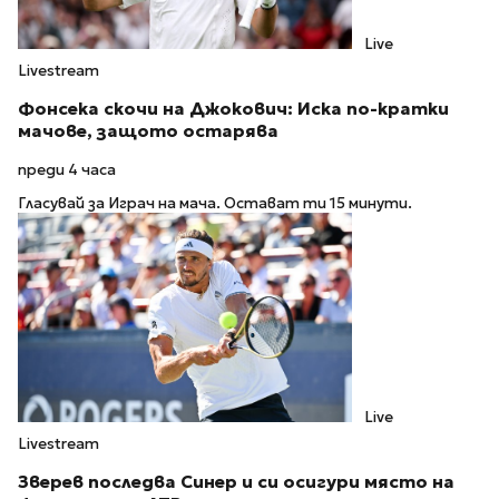
Live
Livestream
Фонсека скочи на Джокович: Иска по-кратки
мачове, защото остарява
преди 4 часа
Гласувай за Играч на мача. Остават ти 15 минути.
Live
Livestream
Зверев последва Синер и си осигури място на