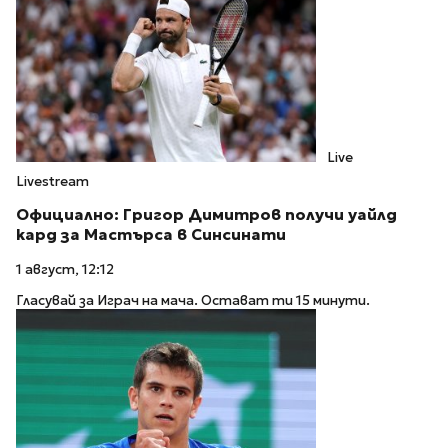
Live
Livestream
Официално: Григор Димитров получи уайлд
кард за Мастърса в Синсинати
1 август, 12:12
Гласувай за Играч на мача. Остават ти 15 минути.