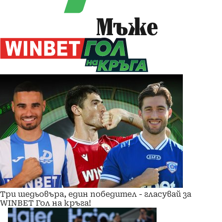
Мъже
Три шедьовъра, един победител - гласувай за
WINBET Гол на кръга!