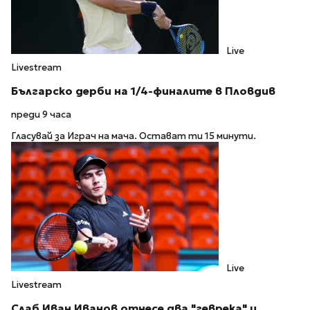
Live
Livestream
Българско дерби на 1/4-финалите в Пловдив
преди 9 часа
Гласувай за Играч на мача. Остават ти 15 минути.
Live
Livestream
Слаб Иван Иванов отнесе два "геврека" и