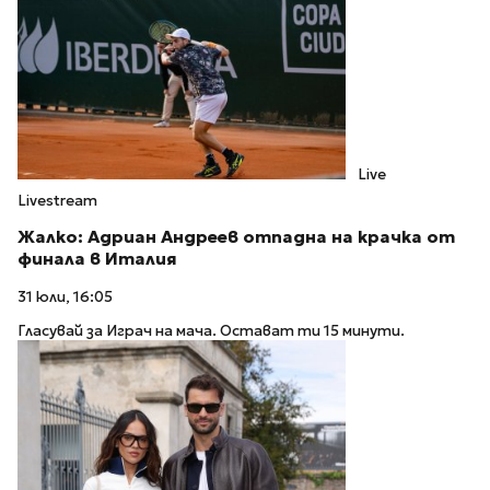
Live
Livestream
Жалко: Адриан Андреев отпадна на крачка от
финала в Италия
31 юли, 16:05
Гласувай за Играч на мача. Остават ти 15 минути.