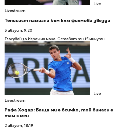
Live
Livestream
Тенисист намигна към към филмова звезда
3 август, 9:20
Гласувай за Играч на мача. Остават ти 15 минути.
Live
Livestream
Рафа Ходар: Баща ми е всичко, той винаги е
там с мен
2 август, 18:19