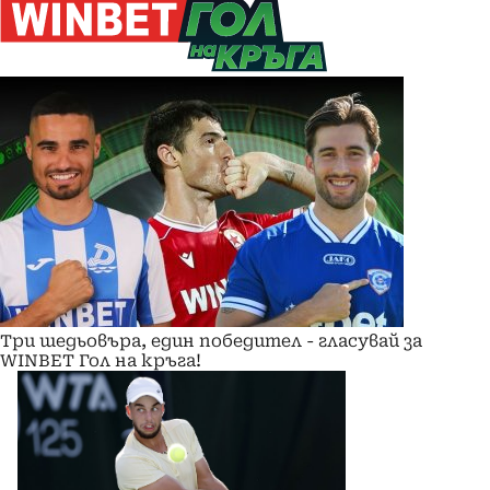
Три шедьовъра, един победител - гласувай за
WINBET Гол на кръга!