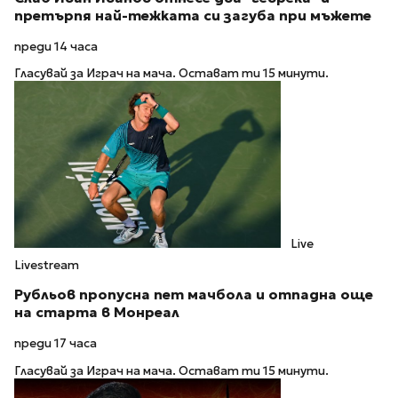
претърпя най-тежката си загуба при мъжете
преди 14 часа
Гласувай за Играч на мача. Остават ти 15 минути.
Live
Livestream
Рубльов пропусна пет мачбола и отпадна още
на старта в Монреал
преди 17 часа
Гласувай за Играч на мача. Остават ти 15 минути.