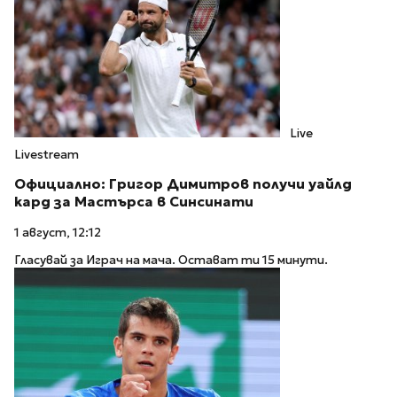
Live
Livestream
Официално: Григор Димитров получи уайлд
кард за Мастърса в Синсинати
1 август, 12:12
Гласувай за Играч на мача. Остават ти 15 минути.