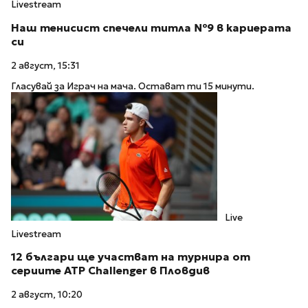
Livestream
Наш тенисист спечели титла №9 в кариерата
си
2 август, 15:31
Гласувай за Играч на мача. Остават ти 15 минути.
Live
Livestream
12 българи ще участват на турнира от
сериите ATP Challenger в Пловдив
2 август, 10:20