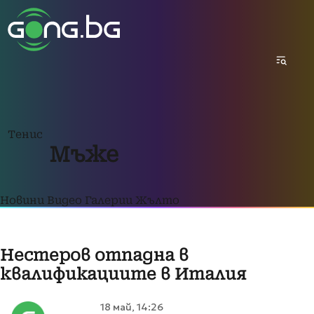
Тенис
Мъже
Новини
Видео
Галерии
Жълто
Нестеров отпадна в
квалификациите в Италия
18 май, 14:26