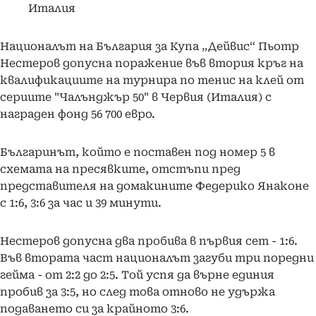
Италия
Националът на България за Купа „Дейвис“ Пьотр
Нестеров допусна поражение във втория кръг на
квалификациите на турнира по тенис на клей от
сериите "Чалънджър 50" в Червия (Италия) с
награден фонд 56 700 евро.
Българинът, който е поставен под номер 5 в
схемата на пресявките, отстъпи пред
представителя на домакините Федерико Янаконе
с 1:6, 3:6 за час и 39 минути.
Нестеров допусна два пробива в първия сет - 1:6.
Във втората част националът загуби три поредни
гейма - от 2:2 до 2:5. Той успя да върне единия
пробив за 3:5, но след това отново не удържа
подаването си за крайното 3:6.