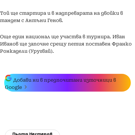
Той ще стартира и в надпреварата на двойки в
тандем с Антъни Генов.
Още един национал ще участва в турнира. Иван
Иванов ще започне срещу петия поставен Франко
Ронкадели (Уругвай).
Добави ни в предпочитани източници в
Google
Пьотр Нестеров