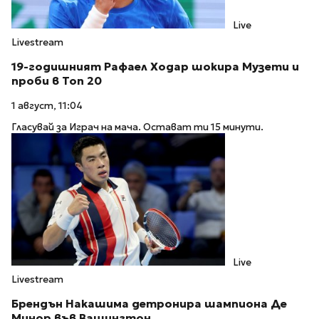
Live
Livestream
19-годишният Рафаел Ходар шокира Музети и
проби в Топ 20
1 август, 11:04
Гласувай за Играч на мача. Остават ти 15 минути.
Live
Livestream
Брендън Накашима детронира шампиона Де
Минор във Вашингтон