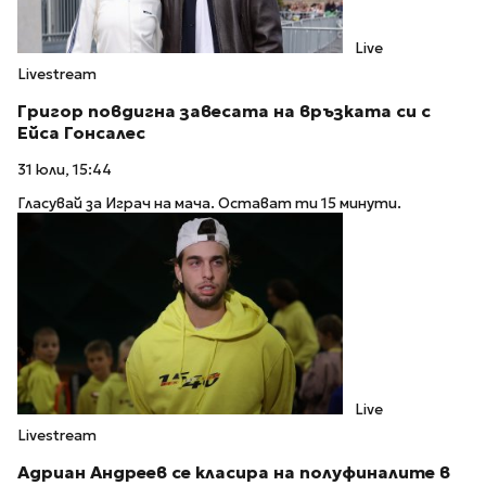
Live
Livestream
Григор повдигна завесата на връзката си с
Ейса Гонсалес
31 юли, 15:44
Гласувай за Играч на мача. Остават ти 15 минути.
Live
Livestream
Адриан Андреев се класира на полуфиналите в