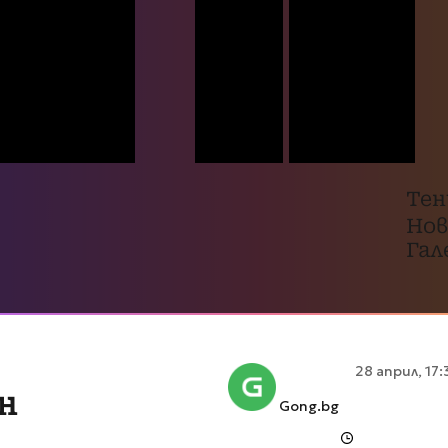
Тен
Нов
Гал
28 април, 17:
н
Gong.bg