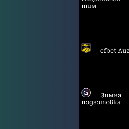
тим
efbet Ли
Зимна
подготовка