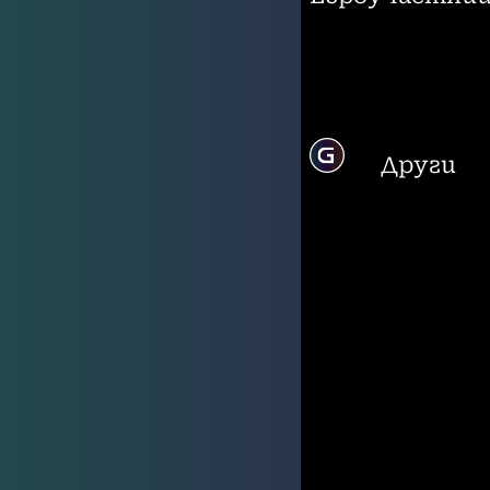
Други