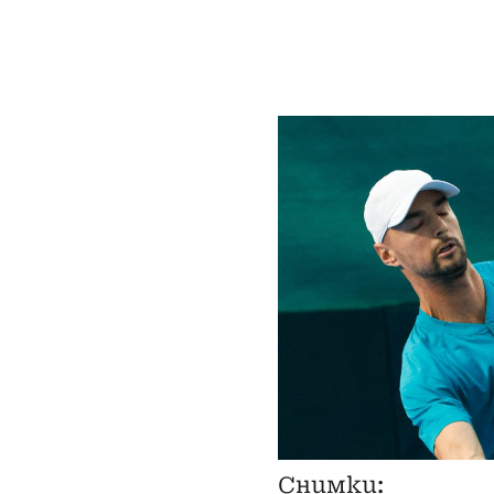
Снимки: