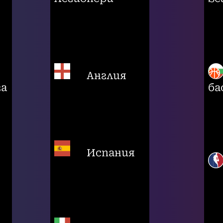
Англия
га
ба
Испания