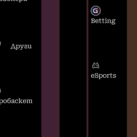
Betting
Други
eSports
робаскет