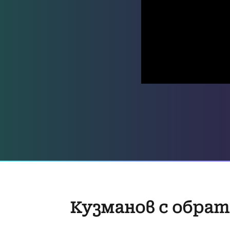
Кузманов с обрат