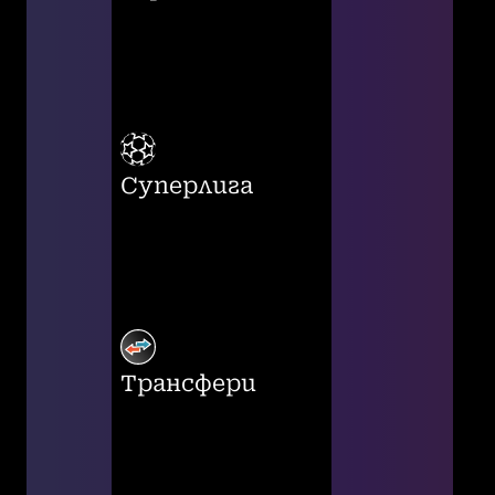
Суперлига
Трансфери