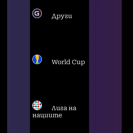
Други
World Cup
Лига на
нациите