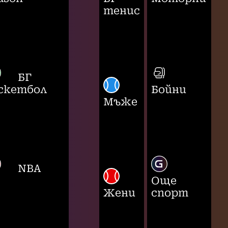
тенис
БГ
скетбол
Бойни
Мъже
NBA
Още
Жени
спорт