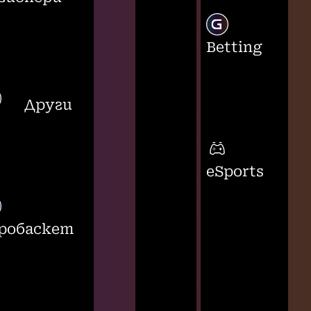
Betting
Други
eSports
робаскет