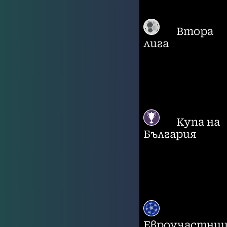
Втора
лига
Купа на
България
Евроучастни