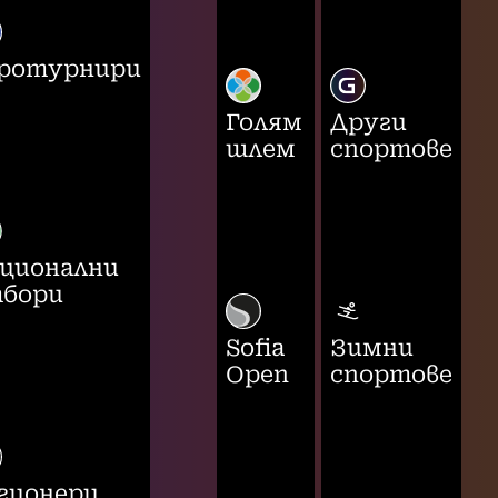
ротурнири
Голям
Други
шлем
спортове
ционални
бори
Sofia
Зимни
Open
спортове
гионери