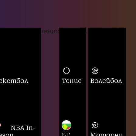
тенис
...
скетбол
Тенис
Волейбол
NBA In-
ason
БГ
Моторни