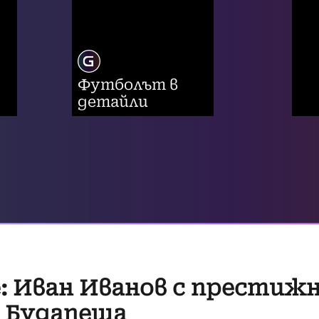
Футболът в
детайли
: Иван Иванов с престижн
в Будапеща