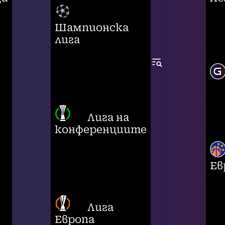
Шампионска
лига
Лига на
конференциите
Ев
Лига
Европа