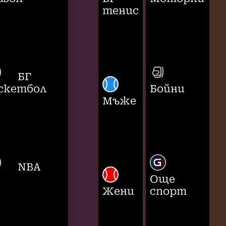
тенис
БГ
скетбол
Бойни
Мъже
NBA
Още
Жени
спорт