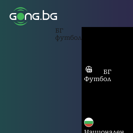
БГ
футбол
БГ
Футбол
Национален