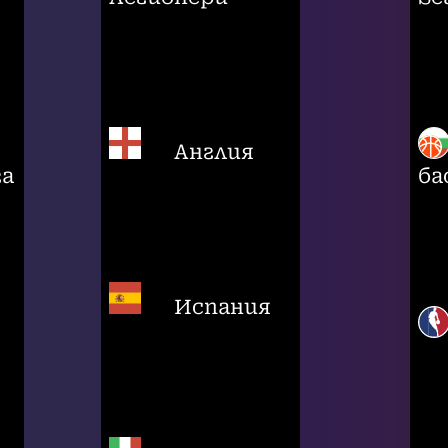
Англия
га
ба
Испания