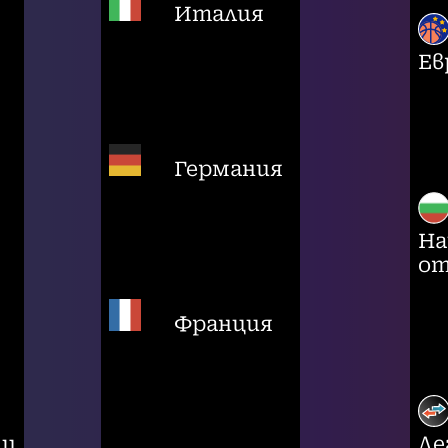
Италия
Ев
Германия
На
от
Франция
ци
Ле