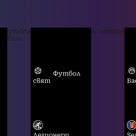
футбол
баскетбол
свят
Футбол
свят
Ба
Легионери
Se