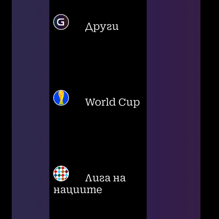
Други
World Cup
Лига на
нациите