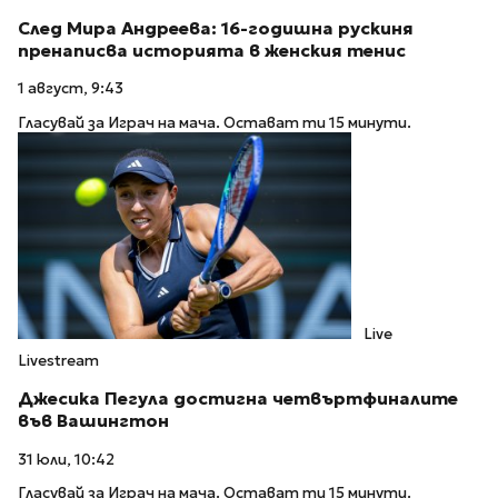
След Мира Андреева: 16-годишна рускиня
пренаписва историята в женския тенис
1 август, 9:43
Гласувай за Играч на мача. Остават ти 15 минути.
Live
Livestream
Джесика Пегула достигна четвъртфиналите
във Вашингтон
31 юли, 10:42
Гласувай за Играч на мача. Остават ти 15 минути.