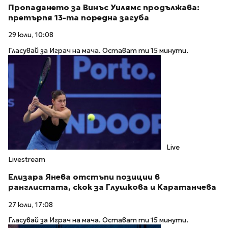
Пропадането за Винъс Уилямс продължава:
претърпя 13-та поредна загуба
29 юли, 10:08
Гласувай за Играч на мача. Остават ти 15 минути.
Live
Livestream
Елизара Янева отстъпи позиции в
ранглистата, скок за Глушкова и Каратанчева
27 юли, 17:08
Гласувай за Играч на мача. Остават ти 15 минути.