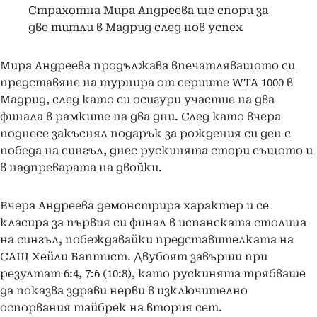
Страхотна Мира Андреева ще спори за
две титли в Мадрид след нов успех
Мира Андреева продължава впечатляващото си
представяне на турнира от сериите WTA 1000 в
Мадрид, след като си осигури участие на два
финала в рамките на два дни. След като вчера
поднесе закъснял подарък за рождения си ден с
победа на сингъл, днес рускинята стори същото и
в надпреварата на двойки.
Вчера Андреева демонстрира характер и се
класира за първия си финал в испанската столица
на сингъл, побеждавайки представителката на
САЩ Хейли Баптист. Двубоят завърши при
резултат 6:4, 7:6 (10:8), като рускинята трябваше
да показва здрави нерви в изключително
оспорвания тайбрек на втория сет.