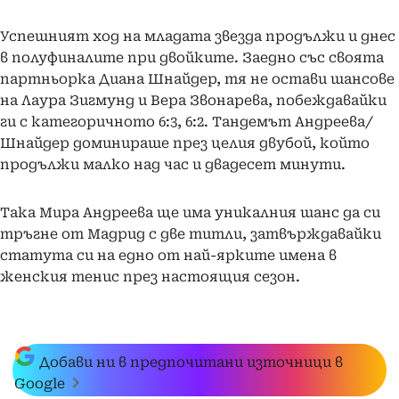
Успешният ход на младата звезда продължи и днес
в полуфиналите при двойките. Заедно със своята
партньорка Диана Шнайдер, тя не остави шансове
на Лаура Зигмунд и Вера Звонарева, побеждавайки
ги с категоричното 6:3, 6:2. Тандемът Андреева/
Шнайдер доминираше през целия двубой, който
продължи малко над час и двадесет минути.
Така Мира Андреева ще има уникалния шанс да си
тръгне от Мадрид с две титли, затвърждавайки
статута си на едно от най-ярките имена в
женския тенис през настоящия сезон.
Добави ни в предпочитани източници в
Google