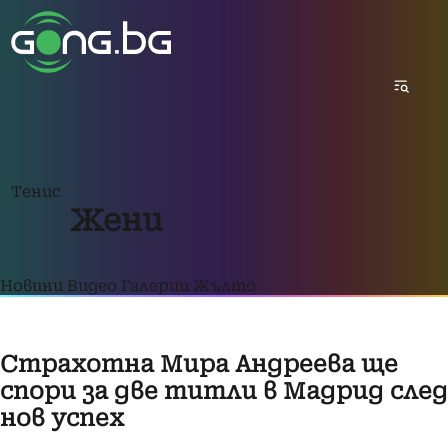
Тенис
Жени
Новини
Видео
Галерии
Жълто
Страхотна Мира Андреева ще
спори за две титли в Мадрид след
нов успех