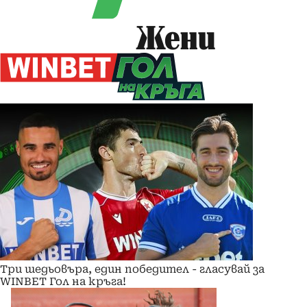
Жени
Три шедьовъра, един победител - гласувай за
WINBET Гол на кръга!