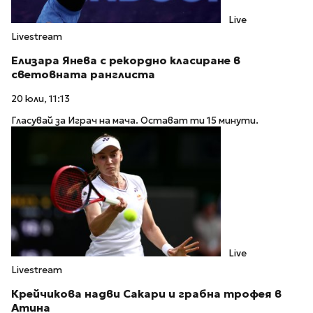
Live
Livestream
Елизара Янева с рекордно класиране в
световната ранглиста
20 юли, 11:13
Гласувай за Играч на мача. Остават ти 15 минути.
Live
Livestream
Крейчикова надви Сакари и грабна трофея в
Атина