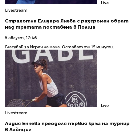
Live
Livestream
Страхотна Елизара Янева с разгромен обрат
над третата поставена в Полша
5 август, 17:46
Гласувай за Играч на мача. Остават ти 15 минути.
Live
Livestream
Лидия Енчева преодоля първия кръг на турнир
в Лайпциг