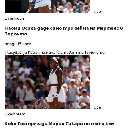
Live
Livestream
Наоми Осака даде само три гейма на Мертенс в
Торонто
преди 15 часа
Гласувай за Играч на мача. Остават ти 15 минути.
Live
Livestream
Коко Гоф прегази Мария Сакари по пътя към