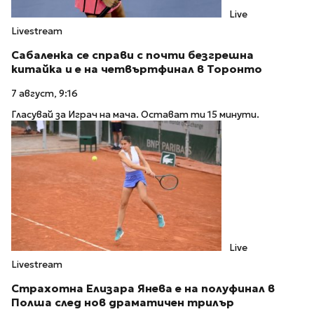
Live
Livestream
Сабаленка се справи с почти безгрешна
китайка и е на четвъртфинал в Торонто
7 август, 9:16
Гласувай за Играч на мача. Остават ти 15 минути.
Live
Livestream
Страхотна Елизара Янева е на полуфинал в
Полша след нов драматичен трилър