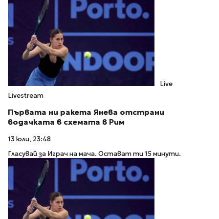
Live
Livestream
Първата ни ракета Янева отстрани
водачката в схемата в Рим
13 юли, 23:48
Гласувай за Играч на мача. Остават ти 15 минути.