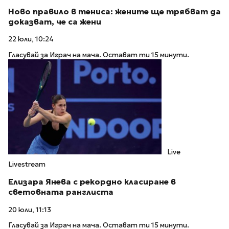
Ново правило в тениса: жените ще трябват да
доказват, че са жени
22 юли, 10:24
Гласувай за Играч на мача. Остават ти 15 минути.
Live
Livestream
Елизара Янева с рекордно класиране в
световната ранглиста
20 юли, 11:13
Гласувай за Играч на мача. Остават ти 15 минути.