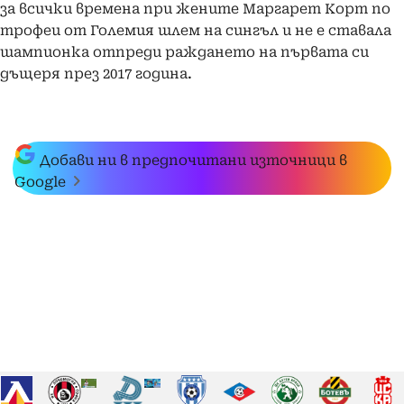
за всички времена при жените Маргарет Корт по
трофеи от Големия шлем на сингъл и не е ставала
шампионка отпреди раждането на първата си
дъщеря през 2017 година.
Добави ни в предпочитани източници в
Google