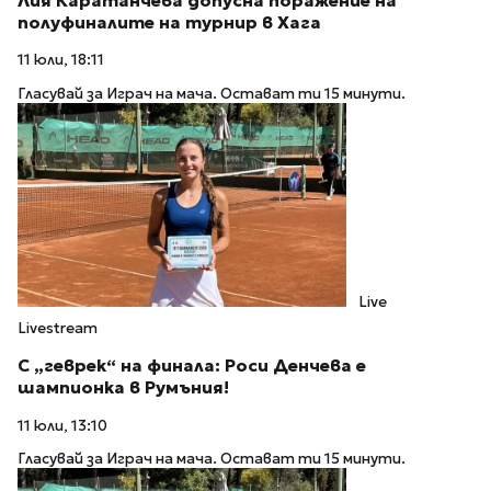
Лия Каратанчева допусна поражение на
полуфиналите на турнир в Хага
11 юли, 18:11
Гласувай за Играч на мача. Остават ти 15 минути.
Live
Livestream
С „геврек“ на финала: Роси Денчева е
шампионка в Румъния!
11 юли, 13:10
Гласувай за Играч на мача. Остават ти 15 минути.