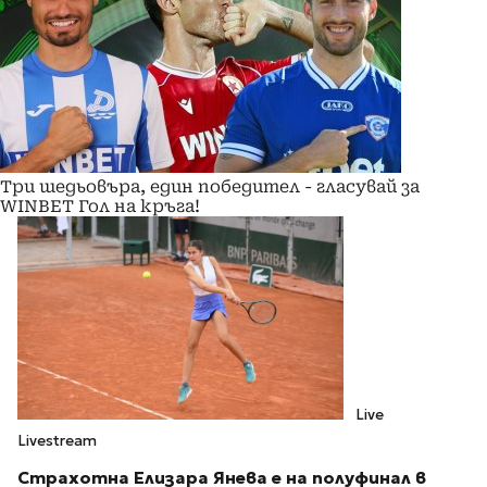
Три шедьовъра, един победител - гласувай за
WINBET Гол на кръга!
Live
Livestream
Страхотна Елизара Янева е на полуфинал в