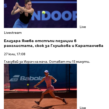
Live
Livestream
Елизара Янева отстъпи позиции в
ранглистата, скок за Глушкова и Каратанчева
27 юли, 17:08
Гласувай за Играч на мача. Остават ти 15 минути.
Live