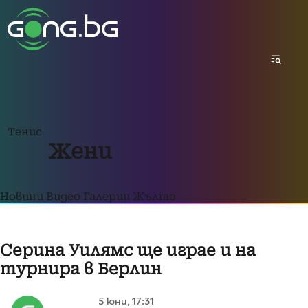
Тенис
Жени
Новини
Видео
Галерии
Жълто
Серина Уилямс ще играе и на
турнира в Берлин
5 юни, 17:31