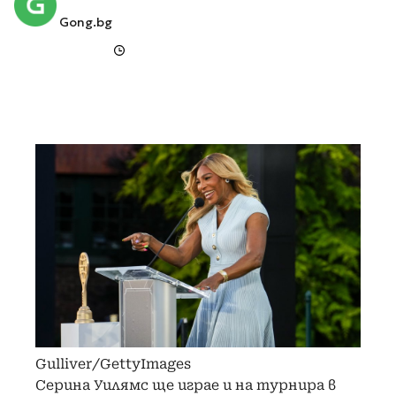
Gong.bg
Gulliver/GettyImages
Серина Уилямс ще играе и на турнира в