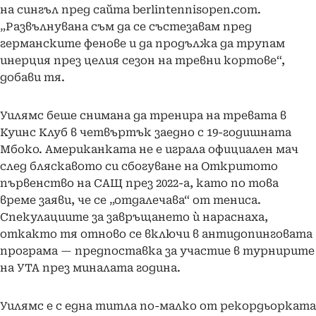
на сингъл пред сайта berlintennisopen.com.
„Развълнувана съм да се състезавам пред
германските фенове и да продължа да трупам
инерция през целия сезон на тревни кортове“,
добави тя.
Уилямс беше снимана да тренира на тревата в
Куинс Клуб в четвъртък заедно с 19-годишната
Мбоко. Американката не е играла официален мач
след бляскавото си сбогуване на Откритото
първенство на САЩ през 2022-а, като по това
време заяви, че се „отдалечава“ от тениса.
Спекулациите за завръщането ѝ нараснаха,
откакто тя отново се включи в антидопинговата
програма — предпоставка за участие в турнирите
на УТА през миналата година.
Уилямс е с една титла по-малко от рекордьорката