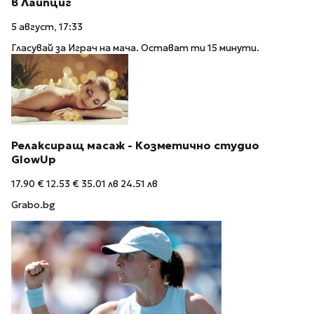
в Лайпциг
5 август, 17:33
Гласувай за Играч на мача. Остават ти 15 минути.
Релаксиращ масаж - Козметично студио
GlowUp
17.90 €
12.53 €
35.01 лв
24.51 лв
Grabo.bg