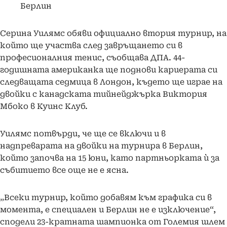
Берлин
Серина Уилямс обяви официално втория турнир, на
който ще участва след завръщането си в
професионалния тенис, съобщава ДПА. 44-
годишната американка ще поднови кариерата си
следващата седмица в Лондон, където ще играе на
двойки с канадската тийнейджърка Виктория
Мбоко в Куинс Клуб.
Уилямс потвърди, че ще се включи и в
надпреварата на двойки на турнира в Берлин,
който започва на 15 юни, като партньорката ѝ за
събитието все още не е ясна.
„Всеки турнир, който добавям към графика си в
момента, е специален и Берлин не е изключение“,
сподели 23-кратната шампионка от Големия шлем