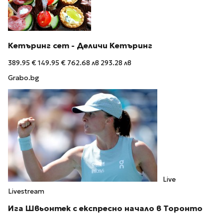
Кетъринг сет - Деличи Кетъринг
389.95 €
149.95 €
762.68 лв
293.28 лв
Grabo.bg
Live
Livestream
Ига Швьонтек с експресно начало в Торонто