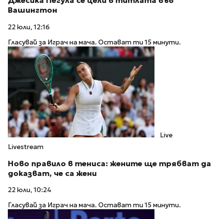
Джесика Пегула се цели в титлата във
Вашингтон
22 юли, 12:16
Гласувай за Играч на мача. Остават ти 15 минути.
Live
Livestream
Ново правило в тениса: жените ще трябват да
доказват, че са жени
22 юли, 10:24
Гласувай за Играч на мача. Остават ти 15 минути.