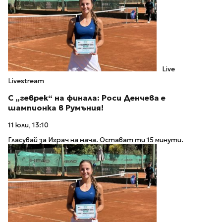
Live
Livestream
С „геврек“ на финала: Роси Денчева е
шампионка в Румъния!
11 юли, 13:10
Гласувай за Играч на мача. Остават ти 15 минути.