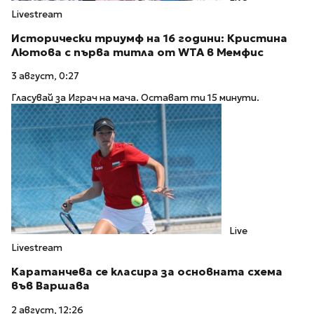
Livestream
Исторически триумф на 16 години: Кристина
Лютова с първа титла от WTA в Мемфис
3 август, 0:27
Гласувай за Играч на мача. Остават ти 15 минути.
Live
Livestream
Каратанчева се класира за основната схема
във Варшава
2 август, 12:26