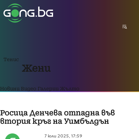
Тенис
Жени
Новини
Видео
Галерии
Жълто
Росица Денчева отпадна във
втория кръг на Уимбълдън
7 юли 2025, 17:59