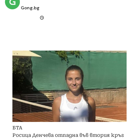
Gong.bg
БТА
Росица Денчева отпадна във втория кръг