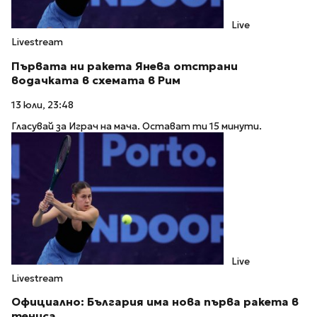
Live
Livestream
Първата ни ракета Янева отстрани
водачката в схемата в Рим
13 юли, 23:48
Гласувай за Играч на мача. Остават ти 15 минути.
Live
Livestream
Официално: България има нова първа ракета в
тениса