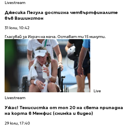
Livestream
Джесика Пегула достигна четвъртфиналите
във Вашингтон
31 юли, 10:42
Гласувай за Играч на мача. Остават ти 15 минути.
Live
Livestream
Ужас! Тенисистка от топ 20 на света припадна
на корта в Мемфис (снимка и видео)
29 юли, 17:40