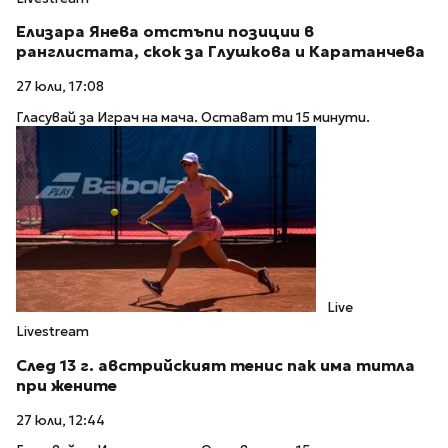
Елизара Янева отстъпи позиции в
ранглистата, скок за Глушкова и Каратанчева
27 юли, 17:08
Гласувай за Играч на мача. Остават ти 15 минути.
Live
Livestream
След 13 г. австрийският тенис пак има титла
при жените
27 юли, 12:44