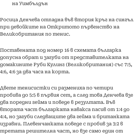
на Уимбълдън
Росица Денчева отпадна във втория кръг на сингъл
при девойките на Откритото първенство на
Великобритания по тенис.
Поставената под номер 16 в схемата българка
допусна обрат и загуби от представителката на
домакините Руби Кулинг (Великобритания) със 7:5,
4:6, 4:6 за два часа на корта.
Двете тенисистки си размениха по четири
пробива до 5:5 в първия сет, а след това Денчева взе
два поредни гейма и поведе в резултата. Във
втората част българката навакса пасив от 1:4 до
4:4, но загуби следващите два гейма и британката
изравни. Плевенчанката поведе с пробив за 3:2 в
третата решителна част, но взе само един от