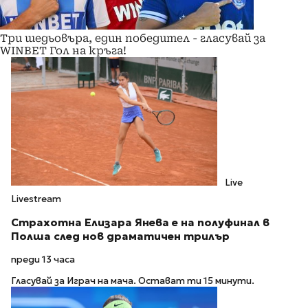
Три шедьовъра, един победител - гласувай за
WINBET Гол на кръга!
Live
Livestream
Страхотна Елизара Янева е на полуфинал в
Полша след нов драматичен трилър
преди 13 часа
Гласувай за Играч на мача. Остават ти 15 минути.