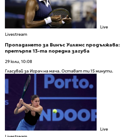
Live
Livestream
Пропадането за Винъс Уилямс продължава:
претърпя 13-та поредна загуба
29 юли, 10:08
Гласувай за Играч на мача. Остават ти 15 минути.
Live
Livestream