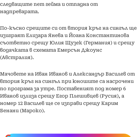
следващите пет гейма и отпадна от
надпреварата.
По-късно срещите си от втория кръг на сингъл ще
изиграят Елизара Янева и Йоана Константинова
съответно срещу Юлия Щузек (Германия) и срещу
водачката в схемата Емерсън Джоунс
(Австралия).
Мачовете на Иван Иванов и Александър Василев от
втория кръг на сингъл при юношите са насрочени
по програма за утре. Поставеният под номер 6
Иванов излиза срещу Егор Плешивцев (Русия), а
номер 12 Василев ще се изправи срещу Карим
Бенани (Мароко).