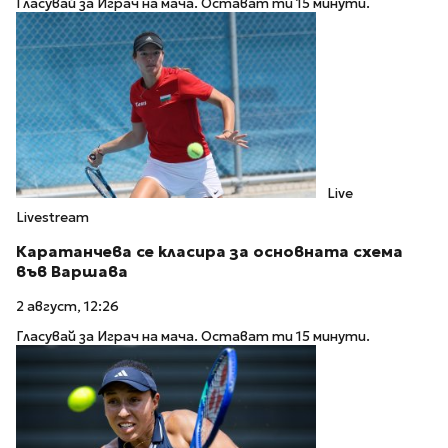
Гласувай за Играч на мача. Остават ти 15 минути.
Live
Livestream
Каратанчева се класира за основната схема
във Варшава
2 август, 12:26
Гласувай за Играч на мача. Остават ти 15 минути.