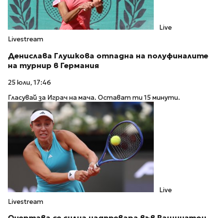
Live
Livestream
Денислава Глушкова отпадна на полуфиналите
на турнир в Германия
25 юли, 17:46
Гласувай за Играч на мача. Остават ти 15 минути.
Live
Livestream
Очертава се силна надпревара във Вашингтон