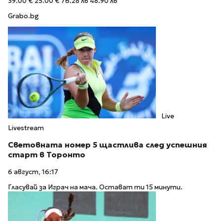
39.00 €
25.00 €
76.28 лв
48.90 лв
Grabo.bg
Live
Livestream
Световната номер 5 щастлива след успешния
старт в Торонто
6 август, 16:17
Гласувай за Играч на мача. Остават ти 15 минути.