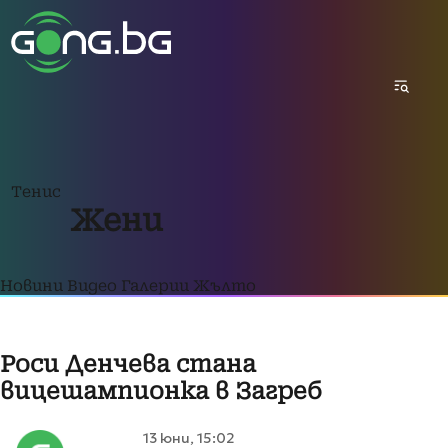
Тенис
Жени
Новини
Видео
Галерии
Жълто
Роси Денчева стана
вицешампионка в Загреб
13 юни, 15:02