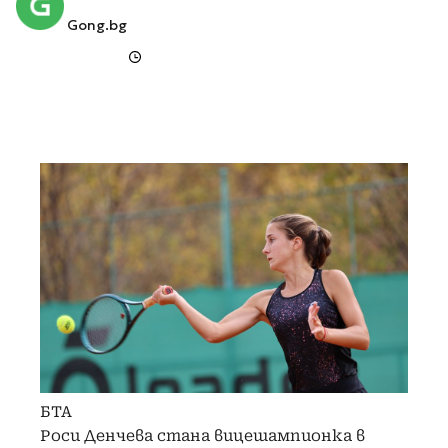
Gong.bg
БТА
Роси Денчева стана вицешампионка в