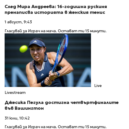
След Мира Андреева: 16-годишна рускиня
пренаписва историята в женския тенис
1 август, 9:43
Гласувай за Играч на мача. Остават ти 15 минути.
Live
Livestream
Джесика Пегула достигна четвъртфиналите
във Вашингтон
31 юли, 10:42
Гласувай за Играч на мача. Остават ти 15 минути.