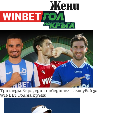
Жени
Три шедьовъра, един победител - гласувай за
WINBET Гол на кръга!