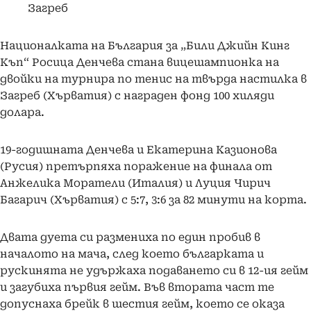
Загреб
Националката на България за „Били Джийн Кинг
Къп“ Росица Денчева стана вицешампионка на
двойки на турнира по тенис на твърда настилка в
Загреб (Хърватия) с награден фонд 100 хиляди
долара.
19-годишната Денчева и Екатерина Казионова
(Русия) претърпяха поражение на финала от
Анжелика Моратели (Италия) и Луция Чирич
Багарич (Хърватия) с 5:7, 3:6 за 82 минути на корта.
Двата дуета си размениха по един пробив в
началото на мача, след което българката и
рускинята не удържаха подаването си в 12-ия гейм
и загубиха първия гейм. Във втората част те
допуснаха брейк в шестия гейм, което се оказа