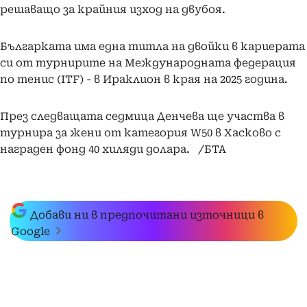
решаващо за крайния изход на двубоя.
Българката има една титла на двойки в кариерата
си от турнирите на Международната федерация
по тенис (ITF) - в Ираклион в края на 2025 година.
През следващата седмица Денчева ще участва в
турнира за жени от категория W50 в Хасково с
награден фонд 40 хиляди долара. /БТА
Добави ни в предпочитани източници в
Google