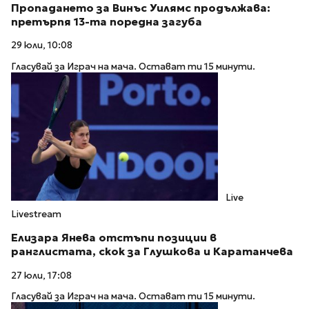
Пропадането за Винъс Уилямс продължава:
претърпя 13-та поредна загуба
29 юли, 10:08
Гласувай за Играч на мача. Остават ти 15 минути.
Live
Livestream
Елизара Янева отстъпи позиции в
ранглистата, скок за Глушкова и Каратанчева
27 юли, 17:08
Гласувай за Играч на мача. Остават ти 15 минути.