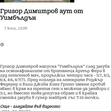
Григор Димитров аут от
Уимбълдън
7 юли, 13:09
Григор Димитров напусна "Уимбълдън" след загуба
на осминафиналите от британеца Артър Фери в
луд петсетов мач, продължил четири часа - 5:7, 6:3,
6:4, 4:6, 6:7(7). Пред погледа на легендите Роджър
Федерер и Били Джийн Кинг Гришо имаше пробив
аванс в края на третия сет и можеше да затвори с
3:1, но вместо това допусна обрат и в крайна
сметка загуби в супер тайбрек със 7:10 точки.
Още - гледайте във видеото