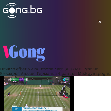
Начало
efbet ЛИГА
Втора лига
SESAME Купа на
България
Англия
Германия
Франция
Международни