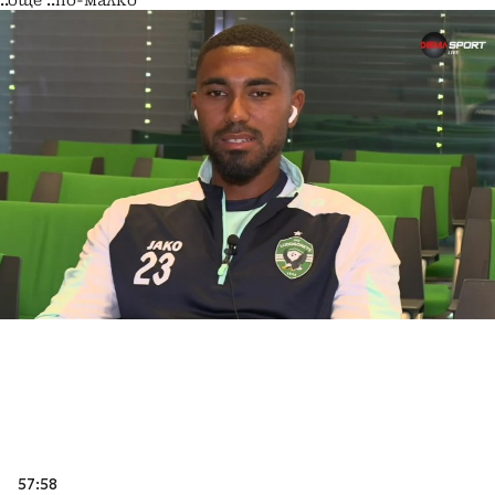
..още
..по-малко
57:58