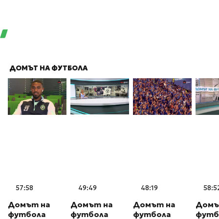
ДОМЪТ НА ФУТБОЛА
57:58
49:49
48:19
58:5
Домът на
Домът на
Домът на
Домъ
футбола
футбола
футбола
футб