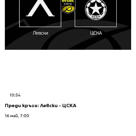
10:54
Преди кръга: Левски - ЦСКА
16 май, 7:00