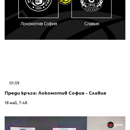
01:59
Преди кръга: Локомотив София - Славия
18 май, 7:48