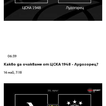
06:39
Какво да очакваме от ЦСКА 1948 - Лудогорец?
16 май, 7:18