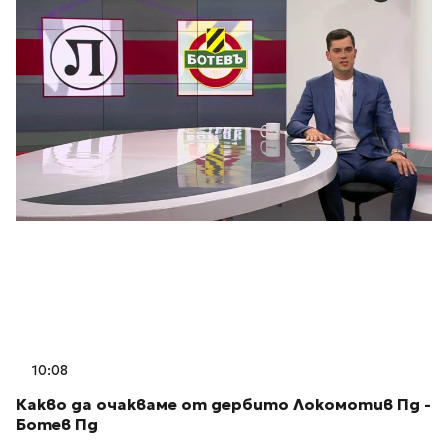
10:08
Какво да очакваме от дербито Локомотив Пд -
Ботев Пд