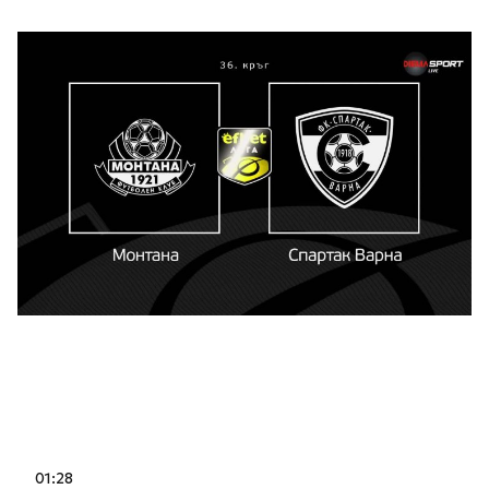
01:28