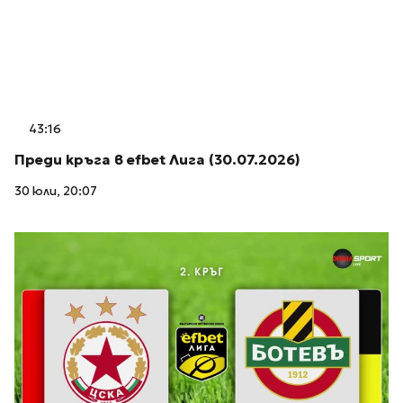
43:16
Преди кръга в efbet Лига (30.07.2026)
30 юли, 20:07