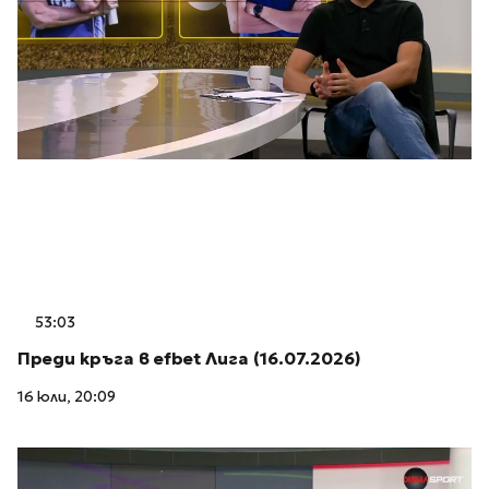
53:03
Преди кръга в efbet Лига (16.07.2026)
16 юли, 20:09