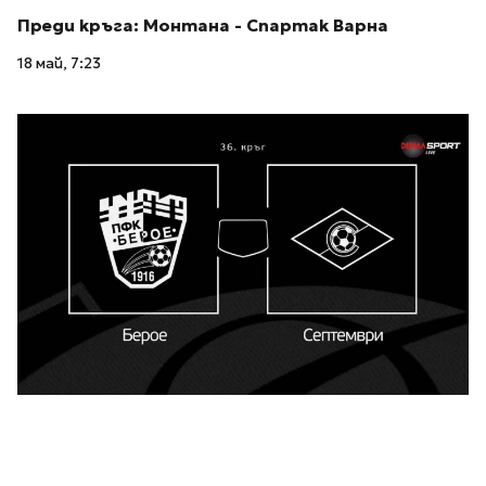
Преди кръга: Монтана - Спартак Варна
18 май, 7:23