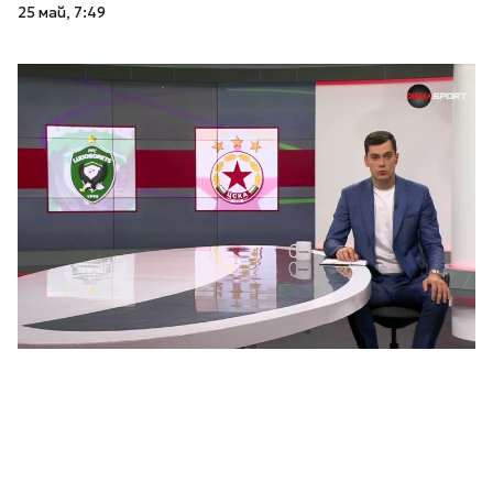
25 май, 7:49