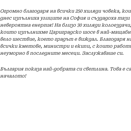
Огромно благодаря на всички 250 хиляди човека, ко
днес изпълниха улиците на София и създадоха тази
невероятна енергия! На близо 30 хиляди колоездачи,
които изпълнихме Цариградско шосе в най-мащаб
вело шествие, което градът е виждал. Благодаря н
всички кметове, министри и екипи, с които работ
неуморно в последните месеци. Заслужаваше си.
​България показа най-добрата си светлина. Това е с
началото!