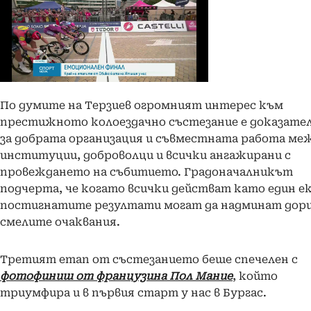
По думите на Терзиев огромният интерес към
престижното колоездачно състезание е доказате
за добрата организация и съвместната работа ме
институции, доброволци и всички ангажирани с
провеждането на събитието. Градоначалникът
подчерта, че когато всички действат като един ек
постигнатите резултати могат да надминат дори
смелите очаквания.
Третият етап от състезанието беше спечелен с
фотофиниш от французина Пол Мание
, който
триумфира и в първия старт у нас в Бургас.