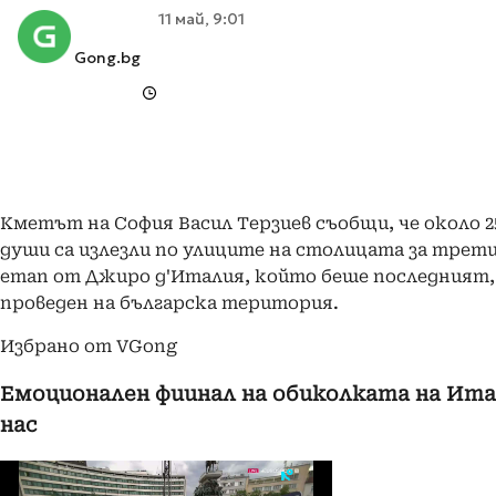
11 май, 9:01
Gong.bg
Кметът на София Васил Терзиев съобщи, че около 25
души са излезли по улиците на столицата за трет
етап от Джиро д'Италия, който беше последният,
проведен на българска територия.
Избрано от VGong
Емоционален фиинал на обиколката на Ита
нас