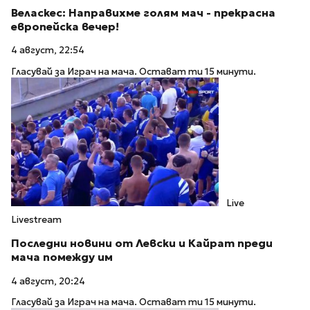
Веласкес: Направихме голям мач - прекрасна
европейска вечер!
4 август, 22:54
Гласувай за Играч на мача. Остават ти 15 минути.
Live
Livestream
Последни новини от Левски и Кайрат преди
мача помежду им
4 август, 20:24
Гласувай за Играч на мача. Остават ти 15 минути.