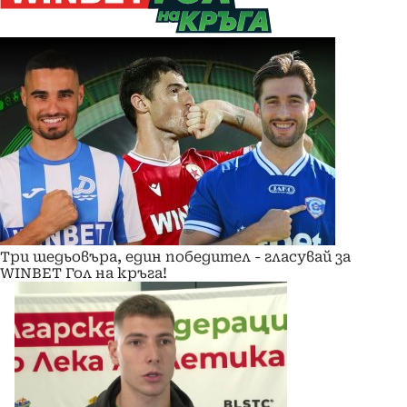
Три шедьовъра, един победител - гласувай за
WINBET Гол на кръга!