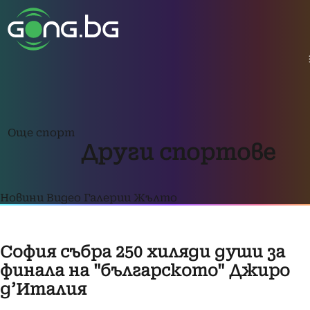
Още спорт
Други спортове
Новини
Видео
Галерии
Жълто
София събра 250 хиляди души за
финала на "българското" Джиро
д’Италия