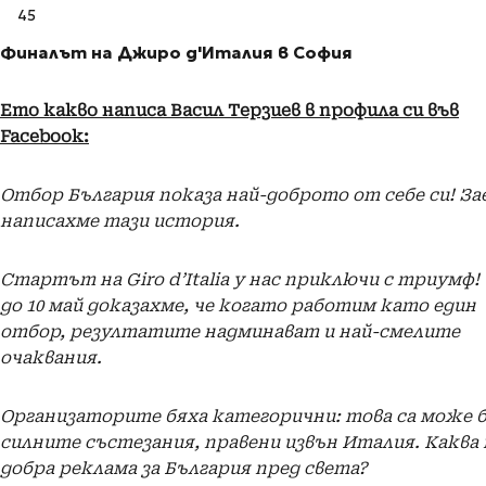
45
Финалът на Джиро д'Италия в София
Ето какво написа Васил Терзиев в профила си във
Facebook:
Отбор България показа най-доброто от себе си! За
написахме тази история.
​Стартът на Giro d’Italia у нас приключи с триумф!
до 10 май доказахме, че когато работим като един
отбор, резултатите надминават и най-смелите
очаквания.
Организаторите бяха категорични: това са може б
силните състезания, правени извън Италия. Каква 
добра реклама за България пред света?