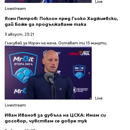
Live
Livestream
Ясен Петров: Поклон пред Гьоко Хаджиевски,
дай Боже да продължаваме така
3 август, 23:21
Гласувай за Играч на мача. Остават ти 15 минути.
Live
Livestream
Иван Иванов за дубъла на ЦСКА: Имам си
договор, чувствам се добре тук