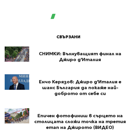
СВЪРЗАНИ
СНИМКИ: Вълнуващият финал на
Джиро д'Италия
Енчо Керязов: Джиро д'Италия е
шанс България да покаже най-
доброто от себе си
Епичен фотофиниш в сърцето на
столицата сложи точка на третия
етап на Джирото (ВИДЕО)