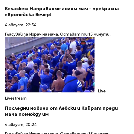
Веласкес: Направихме голям мач - прекрасна
европейска вечер!
4 август, 22:54
Гласувай за Играч на мача. Остават ти 15 минути.
Live
Livestream
Последни новини от Левски и Кайрат преди
мача помежду им
4 август, 20:24
Гласувай за Играч на мача. Остават ти 15 минути.