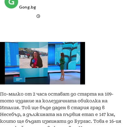
Gong.bg
По-малко от 2 часа остават до старта на 109-
тото издание на колездачната обиколка на
Италия. Той ще бъде даден в стария град в
Несебър, а дължината на първия етап е 147 км,
които ще бъдат изминати до Бургас. Това е 16-ия