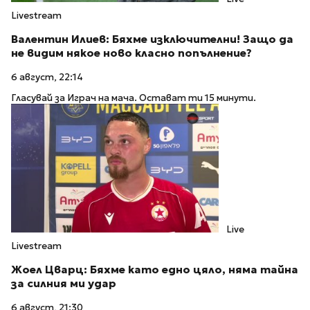
Livestream
Валентин Илиев: Бяхме изключителни! Защо да
не видим някое ново класно попълнение?
6 август, 22:14
Гласувай за Играч на мача. Остават ти 15 минути.
Live
Livestream
Жоел Цварц: Бяхме като едно цяло, няма тайна
за силния ми удар
6 август, 21:30