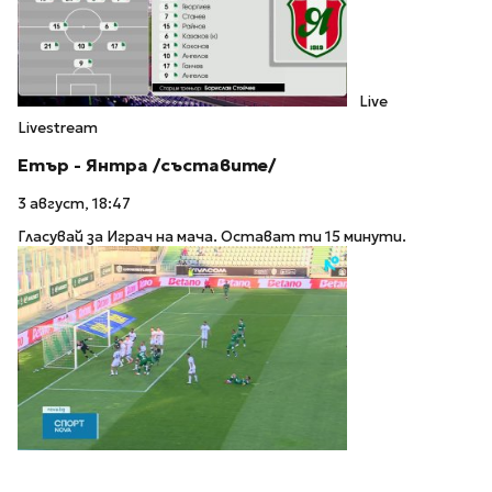
Live
Livestream
Етър - Янтра /съставите/
3 август, 18:47
Гласувай за Играч на мача. Остават ти 15 минути.