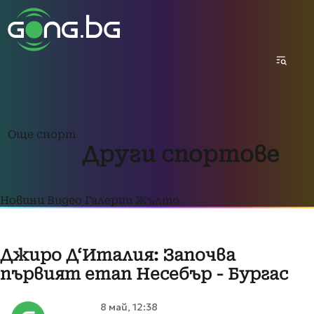
Още спорт
Други спортове
Новини
Видео
Галерии
Жълто
Джиро Д‘Италия: Започва
първият етап Несебър - Бургас
8 май, 12:38