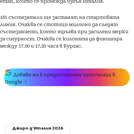
етап, който се провежда извън Италия.
181 състезатели ще застанат на стартовата
линия. Очаква се стотици милиони да следят
състезанието, което тръгва при засилени мерки
за сигурност. Очаква се колоната да финишира
между 17.00 и 17.20 часа в Бургас.
Добави ни в предпочитани източници в
Google
Джиро д‘Италия 2026