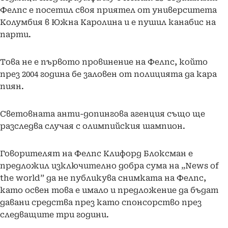
Фелпс е посетил своя приятел от университета
Колумбия в Южна Каролина и е пушил канабис на
парти.
Това не е първото провинение на Фелпс, който
през 2004 година бе заловен от полицията да кара
пиян.
Световната анти-допингова агенция също ще
разследва случая с олимпийския шампион.
Говорителят на Фелпс Клифорд Блоксман е
предложил изключително добра сума на „News of
the world” да не публикува снимката на Фелпс,
като освен това е имало и предложение да бъдат
давани средства през като спонсорство през
следващите три години.