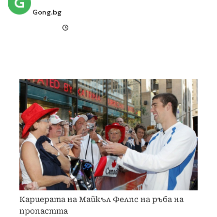
Gong.bg
Кариерата на Майкъл Фелпс на ръба на
пропастта