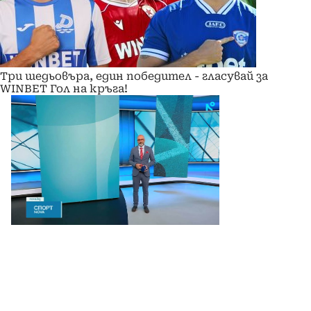
Три шедьовъра, един победител - гласувай за
WINBET Гол на кръга!