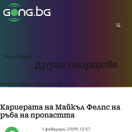
Още спорт
Други спортове
Новини
Видео
Галерии
Жълто
Кариерата на Майкъл Фелпс на
ръба на пропастта
1 февруари 2009, 12:57