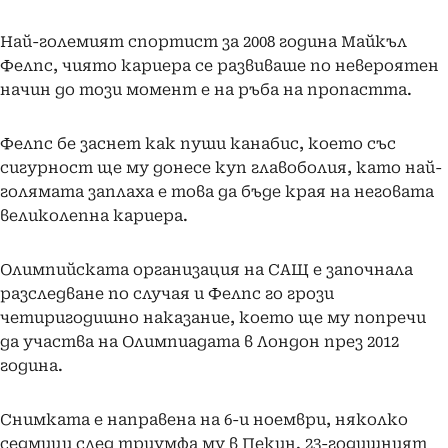
Най-големият спортист за 2008 година Майкъл
Фелпс, чиято кариера се развиваше по невероятен
начин до този момент е на ръба на пропастта.
Фелпс бе заснет как пуши канабис, което със
сигурност ще му донесе куп главоболия, като най-
голямата заплаха е това да бъде края на неговата
великолепна кариера.
Олимпийската организация на САЩ е започнала
разследване по случая и Фелпс го грози
четиригодишно наказание, което ще му попречи
да участва на Олимпиадата в Лондон през 2012
година.
Снимката е направена на 6-и ноември, няколко
седмици след триумфа му в Пекин. 23-годишният