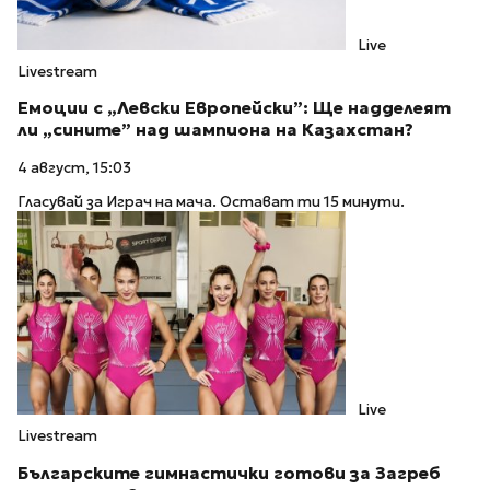
Live
Livestream
Емоции с „Левски Европейски”: Ще надделеят
ли „сините” над шампиона на Казахстан?
4 август, 15:03
Гласувай за Играч на мача. Остават ти 15 минути.
Live
Livestream
Българските гимнастички готови за Загреб