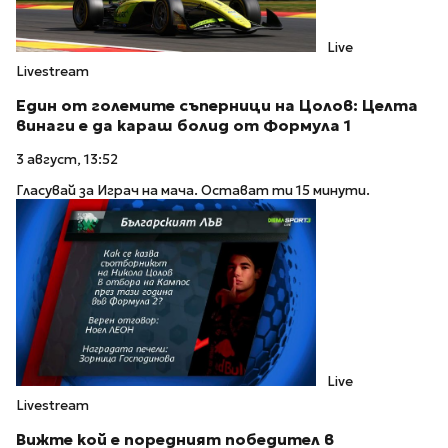
Live
Livestream
Един от големите съперници на Цолов: Целта
винаги е да караш болид от Формула 1
3 август, 13:52
Гласувай за Играч на мача. Остават ти 15 минути.
Live
Livestream
Вижте кой е поредният победител в