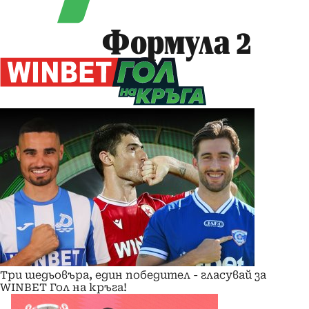
Формула 2
Три шедьовъра, един победител - гласувай за
WINBET Гол на кръга!