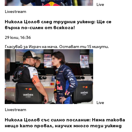
Live
Livestream
Никола Цолов след трудния уикенд: Ще се
върна по-силен от всякога!
29 юли, 16:36
Гласувай за Играч на мача. Остават ти 15 минути.
Live
Livestream
Никола Цолов със силно послание: Няма такова
нещо като провал, научих много този уикенд