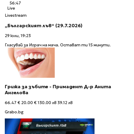
56:47
Live
Livestream
„Българският лъв“ (29.7.2026)
29 юли, 19:23
Гласувай за Играч на мача. Остават ти 15 минути.
Грижа за зъбите - Примадент Д-р Анита
Ангелова
66.47 €
20.00 €
130.00 лв
39.12 лв
Grabo.bg