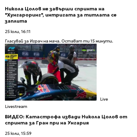
Никола Цолов не завърши спринта на
"Хунгароринг", интригата за титлата се
заплита
25 юли, 16:11
Гласувай за Играч на мача. Остават ти 15 минути.
Live
Livestream
ВИДЕО: Катастрофа извади Никола Цолов от
спринта за Гран при на Унгария
25 юли, 15:59