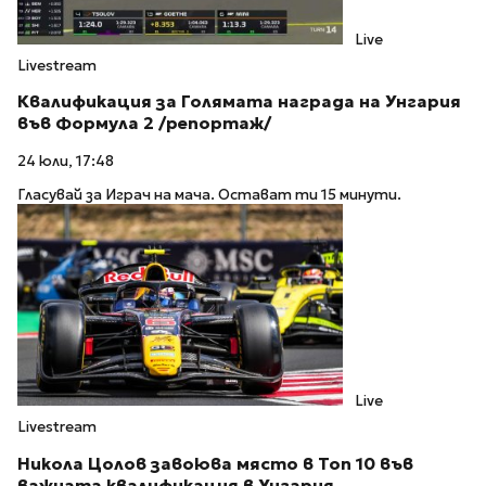
Live
Livestream
Квалификация за Голямата награда на Унгария
във Формула 2 /репортаж/
24 юли, 17:48
Гласувай за Играч на мача. Остават ти 15 минути.
Live
Livestream
Никола Цолов завоюва място в Топ 10 във
важната квалификация в Унгария