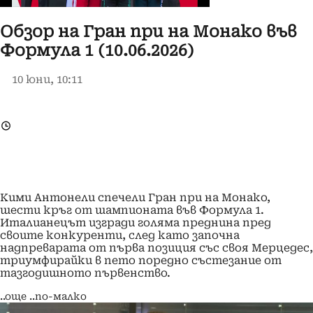
Обзор на Гран при на Монако във
Формула 1 (10.06.2026)
10 юни, 10:11
Кими Антонели спечели Гран при на Монако,
шести кръг от шампионата във Формула 1.
Италианецът изгради голяма преднина пред
своите конкуренти, след като започна
надпреварата от първа позиция със своя Мерцедес,
триумфирайки в пето поредно състезание от
тазгодишното първенство.
..още
..по-малко