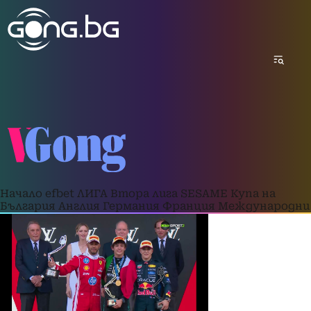
Начало
efbet ЛИГА
Втора лига
SESAME Купа на
България
Англия
Германия
Франция
Международни