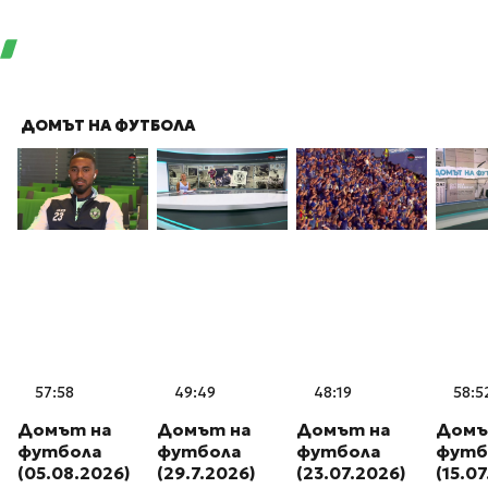
ДОМЪТ НА ФУТБОЛА
57:58
49:49
48:19
58:5
Домът на
Домът на
Домът на
Домъ
футбола
футбола
футбола
футб
(05.08.2026)
(29.7.2026)
(23.07.2026)
(15.0