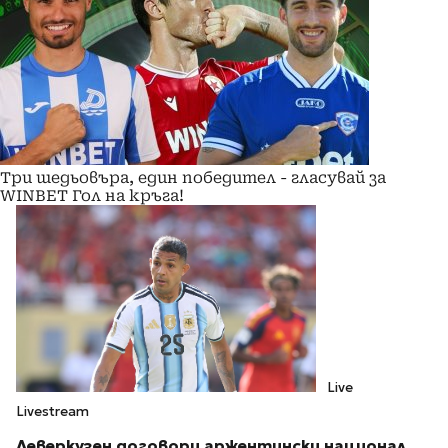
Три шедьовъра, един победител - гласувай за
WINBET Гол на кръга!
Live
Livestream
Леверкузен договори аржентински национал