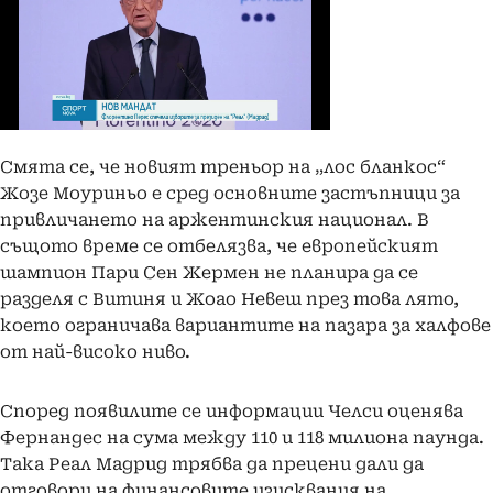
Смята се, че новият треньор на „лос бланкос“
Жозе Моуриньо е сред основните застъпници за
привличането на аржентинския национал. В
същото време се отбелязва, че европейският
шампион Пари Сен Жермен не планира да се
разделя с Витиня и Жоао Невеш през това лято,
което ограничава вариантите на пазара за халфове
от най-високо ниво.
Според появилите се информации Челси оценява
Фернандес на сума между 110 и 118 милиона паунда.
Така Реал Мадрид трябва да прецени дали да
отговори на финансовите изисквания на