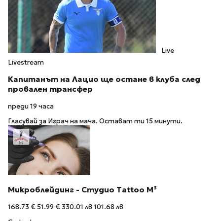
Live
Livestream
Капитанът на Лацио ще остане в клуба след
провален трансфер
преди 19 часа
Гласувай за Играч на мача. Остават ти 15 минути.
Микроблейдинг - Студио Tattoo M³
168.73 €
51.99 €
330.01 лв
101.68 лв