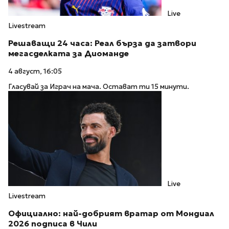
Live
Livestream
Решаващи 24 часа: Реал бърза да затвори
мегасделката за Диоманде
4 август, 16:05
Гласувай за Играч на мача. Остават ти 15 минути.
Live
Livestream
Официално: най-добрият вратар от Мондиал
2026 подписа в Чили