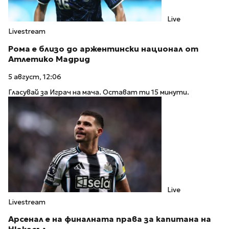
Live
Livestream
Рома е близо до аржентински национал от
Атлетико Мадрид
5 август, 12:06
Гласувай за Играч на мача. Остават ти 15 минути.
Live
Livestream
Арсенал е на финалната права за капитана на