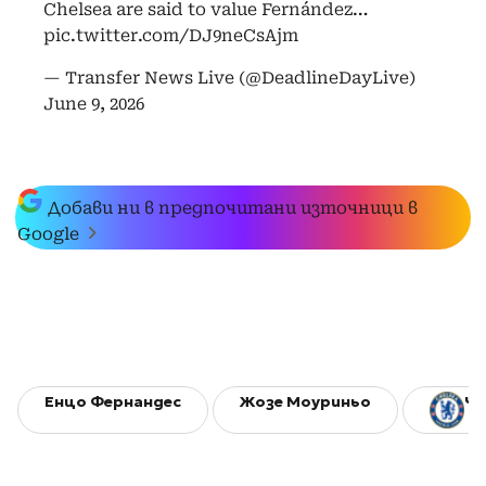
Chelsea are said to value Fernández…
pic.twitter.com/DJ9neCsAjm
— Transfer News Live (@DeadlineDayLive)
June 9, 2026
Добави ни в предпочитани източници в
Google
Енцо Фернандес
Жозе Моуриньо
Че