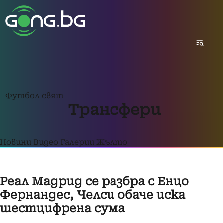
Футбол свят
Трансфери
Новини
Видео
Галерии
Жълто
Реал Мадрид се разбра с Енцо
Фернандес, Челси обаче иска
шестцифрена сума