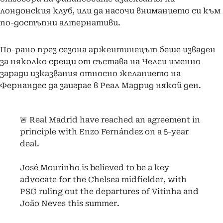
лондонския клуб, или да насочи вниманието си към
по-достъпни алтернативи.
По-рано през сезона аржентинецът беше изваден
за няколко срещи от състава на Челси именно
заради изказвания относно желанието на
Фернандес да заиграе в Реал Мадрид някой ден.
🚨 Real Madrid have reached an agreement in
principle with Enzo Fernández on a 5-year
deal.
José Mourinho is believed to be a key
advocate for the Chelsea midfielder, with
PSG ruling out the departures of Vitinha and
João Neves this summer.