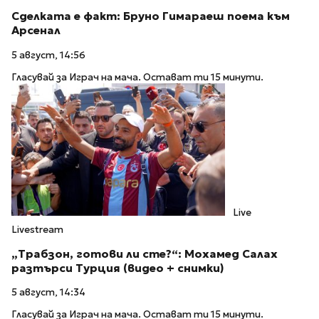
Сделката е факт: Бруно Гимараеш поема към
Арсенал
5 август, 14:56
Гласувай за Играч на мача. Остават ти 15 минути.
Live
Livestream
„Трабзон, готови ли сте?“: Мохамед Салах
разтърси Турция (видео + снимки)
5 август, 14:34
Гласувай за Играч на мача. Остават ти 15 минути.