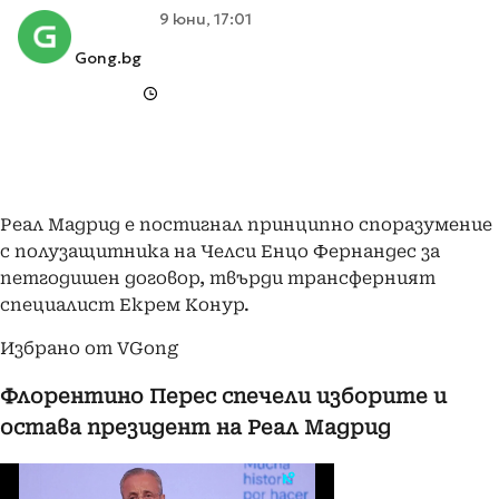
9 юни, 17:01
Gong.bg
Реал Мадрид е постигнал принципно споразумение
с полузащитника на Челси Енцо Фернандес за
петгодишен договор, твърди трансферният
специалист Екрем Конур.
Избрано от VGong
Флорентино Перес спечели изборите и
остава президент на Реал Мадрид