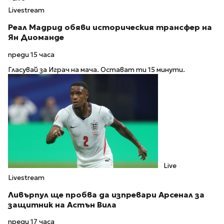
Livestream
Реал Мадрид обяви историческия трансфер на
Ян Диоманде
преди 15 часа
Гласувай за Играч на мача. Остават ти 15 минути.
Live
Livestream
Ливърпул ще пробва да изпревари Арсенал за
защитник на Астън Вила
преди 17 часа