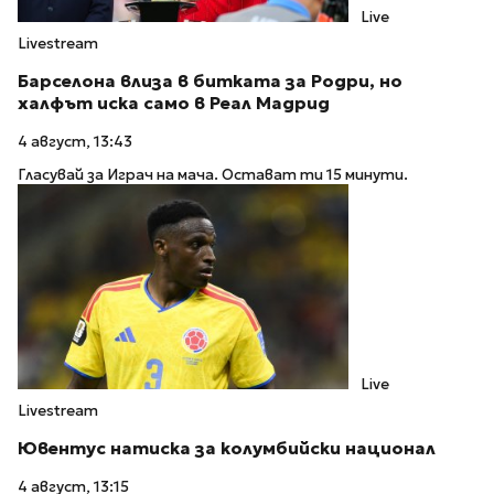
Live
Livestream
Барселона влиза в битката за Родри, но
халфът иска само в Реал Мадрид
4 август, 13:43
Гласувай за Играч на мача. Остават ти 15 минути.
Live
Livestream
Ювентус натиска за колумбийски национал
4 август, 13:15