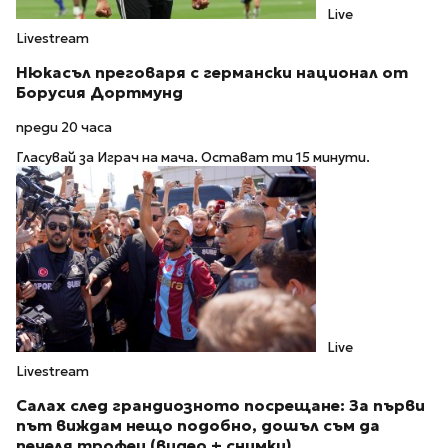
Live
Livestream
Нюкасъл преговаря с германски национал от
Борусия Дортмунд
преди 20 часа
Гласувай за Играч на мача. Остават ти 15 минути.
Live
Livestream
Салах след грандиозното посрещане: За първи
път виждам нещо подобно, дошъл съм да
печеля трофеи (видео + снимки)