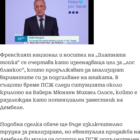
Френският национал и носител на „Златната
топка“ се очертава като изненадваща цел за „лос
бланкос“, които продължават да анализират
вариантите си за подсилване на атаката. В
същото време ПСЖ следи ситуацията около
крилото на Байерн Мюнхен Михаел Олисе, който е
разглеждан като потенциален заместник на
Дембеле.
Подобна сделка обаче ще бъде изключително
трудна за реализиране, но евентуална продажба на
Дембеле би могла да осигури на ПСЖ допълнителен