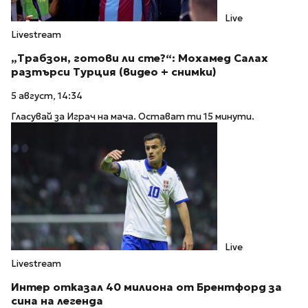
Live
Livestream
„Трабзон, готови ли сте?“: Мохамед Салах
разтърси Турция (видео + снимки)
5 август, 14:34
Гласувай за Играч на мача. Остават ти 15 минути.
Live
Livestream
Интер отказал 40 милиона от Брентфорд за
сина на легенда