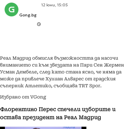
12 юни, 15:05
Gong.bg
Реал Мадрид обмисля възможността да насочи
вниманието си към звездата на Пари Сен Жермен
Усман Дембеле, след като стана ясно, че няма да
може да привлече Хулиан Алварес от градския
съперник Атлетико, съобщава TRT Spor.
Избрано от VGong
Флорентино Перес спечели изборите и
остава президент на Реал Мадрид