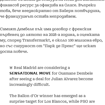
финансов ресурс за офанзива на Олисе. Въпреки
това, вече нееднократно от Байерн потвърдиха,
че французинът остава непродаваем.
Самият Дембеле пък има договор с френския
първенец до лятото на 2028-а година, а оценката
му, според Transfermarkt, е около 100 милиона евро,
но със сигурност от "Парк де Пренс" ще искат
доста повече.
🚨 Real Madrid are considering a
𝗦𝗘𝗡𝗦𝗔𝗧𝗜𝗢𝗡𝗔𝗟 𝗠𝗢𝗩𝗘 for Ousmane Dembele
after seeing a deal for Julian Alvarez become
increasingly difficult.
The Ballon d'Or winner has emerged as a
surprise target for Los Blancos, while PSG are