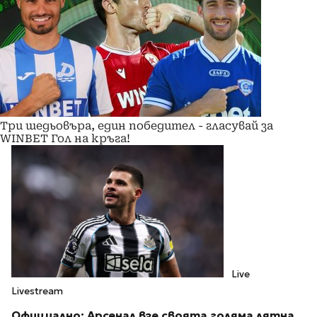
Три шедьовъра, един победител - гласувай за
WINBET Гол на кръга!
Live
Livestream
Официално: Арсенал взе своята голяма лятна