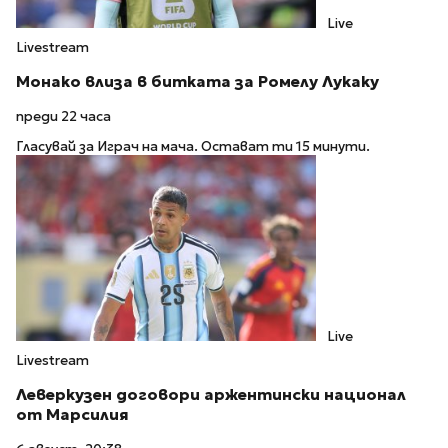
Live
Livestream
Монако влиза в битката за Ромелу Лукаку
преди 22 часа
Гласувай за Играч на мача. Остават ти 15 минути.
Live
Livestream
Леверкузен договори аржентински национал
от Марсилия