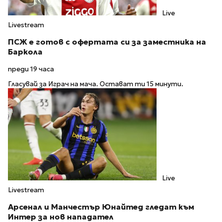
Live
Livestream
ПСЖ е готов с офертата си за заместника на
Баркола
преди 19 часа
Гласувай за Играч на мача. Остават ти 15 минути.
Live
Livestream
Арсенал и Манчестър Юнайтед гледат към
Интер за нов нападател