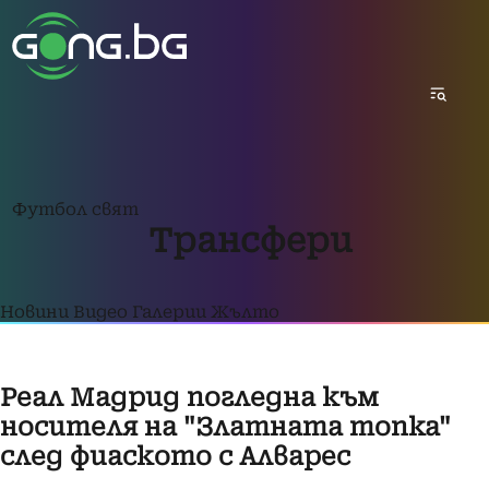
Футбол свят
Трансфери
Новини
Видео
Галерии
Жълто
Реал Мадрид погледна към
носителя на "Златната топка"
след фиаското с Алварес