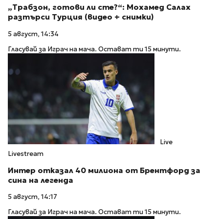
„Трабзон, готови ли сте?“: Мохамед Салах
разтърси Турция (видео + снимки)
5 август, 14:34
Гласувай за Играч на мача. Остават ти 15 минути.
Live
Livestream
Интер отказал 40 милиона от Брентфорд за
сина на легенда
5 август, 14:17
Гласувай за Играч на мача. Остават ти 15 минути.