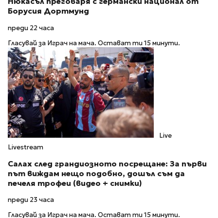
Нюкасъл преговаря с германски национал от
Борусия Дортмунд
преди 22 часа
Гласувай за Играч на мача. Остават ти 15 минути.
Live
Livestream
Салах след грандиозното посрещане: За първи
път виждам нещо подобно, дошъл съм да
печеля трофеи (видео + снимки)
преди 23 часа
Гласувай за Играч на мача. Остават ти 15 минути.