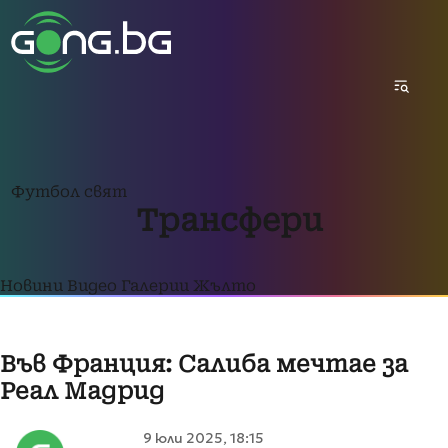
Футбол свят
Трансфери
Новини
Видео
Галерии
Жълто
Във Франция: Салиба мечтае за
Реал Мадрид
9 юли 2025, 18:15