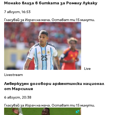
Монако влиза в битката за Ромелу Лукаку
7 август, 16:53
Гласувай за Играч на мача. Остават ти 15 минути.
Live
Livestream
Леверкузен договори аржентински национал
от Марсилия
6 август, 20:38
Гласувай за Играч на мача. Остават ти 15 минути.