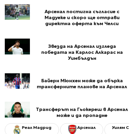
Арсенал постигна съгласие с
Мадуеке и скоро ще отправи
директна оферта към Челси
Звезда на Арсенал изгледа
победата на Карлос Алкарас на
Уимбълдън
Байерн Мюнхен може да обърка
трансферните планове на Арсенал
Трансферът на Гьокереш в Арсенал
може и да пропадне
Реал Мадрид
Арсенал
Уилям Са