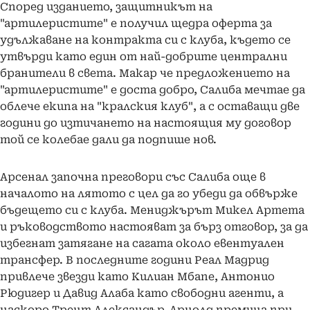
Според изданието, защитникът на
"артилеристите" е получил щедра оферта за
удължаване на контракта си с клуба, където се
утвърди като един от най-добрите централни
бранители в света. Макар че предложението на
"артилеристите" е доста добро, Салиба мечтае да
облече екипа на "кралския клуб", а с оставащи две
години до изтичането на настоящия му договор
той се колебае дали да подпише нов.
Арсенал започна преговори със Салиба още в
началото на лятото с цел да го убеди да обвърже
бъдещето си с клуба. Мениджърът Микел Артета
и ръководството настояват за бърз отговор, за да
избегнат затягане на сагата около евентуален
трансфер. В последните години Реал Мадрид
привлече звезди като Килиан Мбапе, Антонио
Рюдигер и Давид Алаба като свободни агенти, а
наскоро Трент Александър-Арнолд премина при