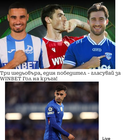
Три шедьовъра, един победител - гласувай за
WINBET Гол на кръга!
Live