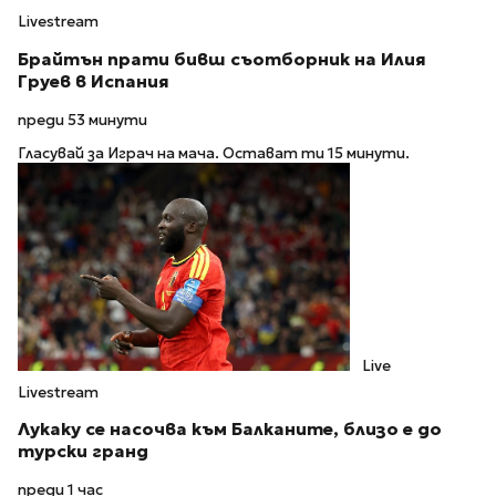
Livestream
Брайтън прати бивш съотборник на Илия
Груев в Испания
преди 53 минути
Гласувай за Играч на мача. Остават ти 15 минути.
Live
Livestream
Лукаку се насочва към Балканите, близо е до
турски гранд
преди 1 час