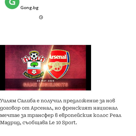
Gong.bg
Уилям Салиба е получил предложение за нов
договор от Арсенал, но френският национал
мечтае за трансфер в европейския колос Реал
Мадрид, съобщава Le 10 Sport.