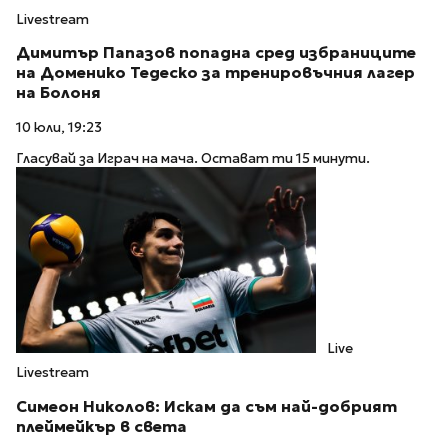
Livestream
Димитър Папазов попадна сред избраниците
на Доменико Тедеско за тренировъчния лагер
на Болоня
10 юли, 19:23
Гласувай за Играч на мача. Остават ти 15 минути.
Live
Livestream
Симеон Николов: Искам да съм най-добрият
плеймейкър в света