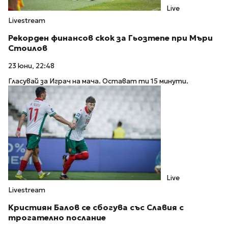
Live
Livestream
Рекорден финансов скок за Гьозтепе при Мъри
Стоилов
23 юни, 22:48
Гласувай за Играч на мача. Остават ти 15 минути.
Live
Livestream
Кристиян Балов се сбогува със Славия с
трогателно послание