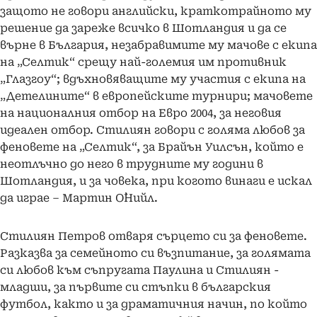
защото не говори английски, краткотрайното му
решение да зареже всичко в Шотландия и да се
върне в България, незабравимите му мачове с екипа
на „Селтик“ срещу най-големия им противник
„Глазгоу“; вдъхновяващите му участия с екипа на
„Детелините“ в европейските турнири; мачовете
на националния отбор на Евро 2004, за неговия
идеален отбор. Стилиян говори с голяма любов за
феновете на „Селтик“, за Брайън Уилсън, който е
неотлъчно до него в трудните му години в
Шотландия, и за човека, при когото винаги е искал
да играе – Мартин О`Нийл.
Стилиян Петров отваря сърцето си за феновете.
Разказва за семейното си възпитание, за голямата
си любов към съпругата Паулина и Стилиян ­
младши, за първите си стъпки в българския
футбол, както и за драматичния начин, по който