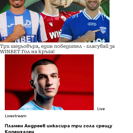
Три шедьовъра, един победител - гласувай за
WINBET Гол на кръга!
Live
Livestream
Пламен Андреев инкасира три гола срещу
Копенхаген