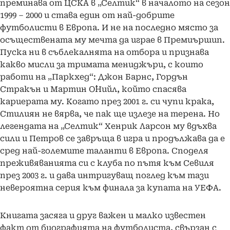
преминава от ЦСКА в „Селтик“ в началото на сезон
1999 – 2000 и става един от най-добрите
футболисти в Европа. И не на последно място за
осъществената му мечта да играе в Премиършип.
Пуска ни в съблекалнята на отбора и признава
какво мисли за тримата мениджъри, с които
работи на „Паркхед“: Джон Барнс, Гордън
Стракън и Мартин О`Нийл, който спасява
кариерата му. Когато през 2001 г. си чупи крака,
Стилиян не вярва, че пак ще излезе на терена. Но
легендата на „Селтик“ Хенрик Ларсон му вдъхва
сили и Петров се завръща в игра и продължава да е
сред най-големите таланти в Европа. Споделя
преживяванията си с клуба по пътя към Севиля
през 2003 г. и дава интригуващ поглед към тази
невероятна серия към финала за купата на УЕФА.
Книгата засяга и друг важен и малко известен
факт от биографията на футболиста, свързан с