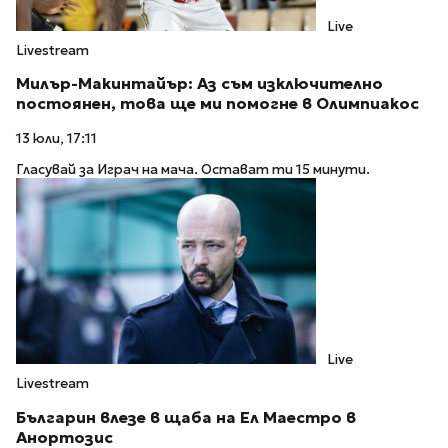
Live
Livestream
Милър-Макинтайър: Аз съм изключително
постоянен, това ще ми помогне в Олимпиакос
13 юли, 17:11
Гласувай за Играч на мача. Остават ти 15 минути.
Live
Livestream
Българин влезе в щаба на Ел Маестро в
Анортозис