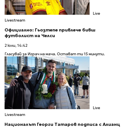
Live
Livestream
Официално: Гьозтепе привлече бивш
футболист на Челси
2 юли, 14:42
Гласувай за Играч на мача. Остават ти 15 минути.
Live
Livestream
Националът Георги Татаров подписа с Алианц