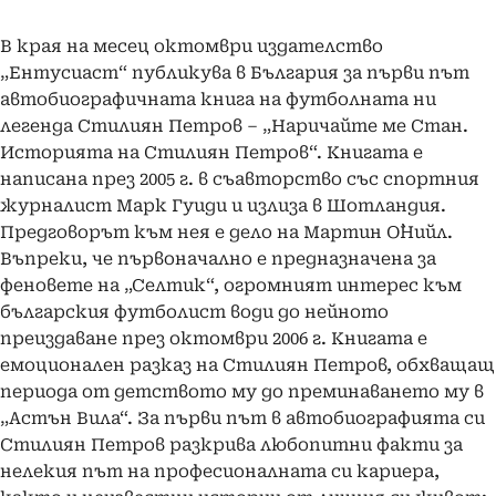
В края на месец октомври издателство
„Ентусиаст“ публикува в България за първи път
автобиографичната книга на футболната ни
легенда Стилиян Петров – „Наричайте ме Стан.
Историята на Стилиян Петров“. Книгата е
написана през 2005 г. в съавторство със спортния
журналист Марк Гуиди и излиза в Шотландия.
Предговорът към нея е дело на Мартин О`Нийл.
Въпреки, че първоначално е предназначена за
феновете на „Селтик“, огромният интерес към
българския футболист води до нейното
преиздаване през октомври 2006 г. Книгата е
емоционален разказ на Стилиян Петров, обхващащ
периода от детството му до преминаването му в
„Астън Вила“. За първи път в автобиографията си
Стилиян Петров разкрива любопитни факти за
нелекия път на професионалната си кариера,