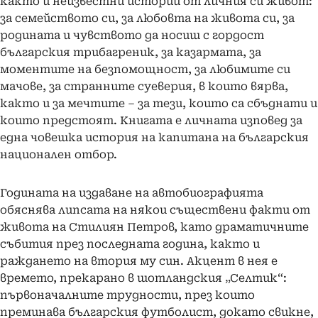
както и неизвестни истории от личния си живот:
за семейството си, за любовта на живота си, за
родината и чувството да носиш с гордост
българския трибагреник, за казармата, за
моментите на безпомощност, за любимите си
мачове, за странните суеверия, в които вярва,
както и за мечтите – за тези, които са сбъднати и
които предстоят. Книгата е личната изповед за
една човешка история на капитана на българския
национален отбор.
Годината на издаване на автобиографията
обяснява липсата на някои съществени факти от
живота на Стилиян Петров, като драматичните
събития през последната година, както и
раждането на втория му син. Акцент в нея е
времето, прекарано в шотландския „Селтик“:
първоначалните трудности, през които
преминава българския футболист, докато свикне,