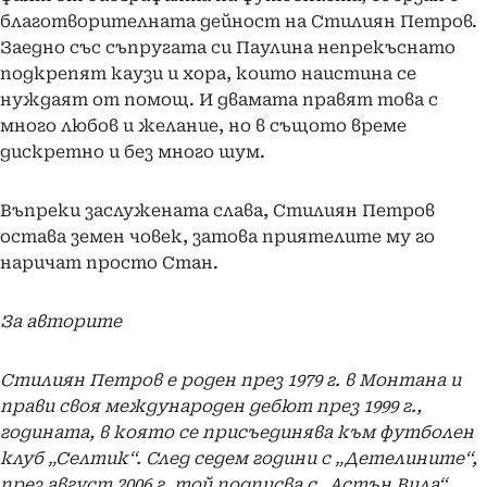
благотворителната дейност на Стилиян Петров.
Заедно със съпругата си Паулина непрекъснато
подкрепят каузи и хора, които наистина се
нуждаят от помощ. И двамата правят това с
много любов и желание, но в същото време
дискретно и без много шум.
Въпреки заслужената слава, Стилиян Петров
остава земен човек, затова приятелите му го
наричат просто Стан.
За авторите
Стилиян Петров е роден през 1979 г. в Монтана и
прави своя международен дебют през 1999 г.,
годината, в която се присъединява към футболен
клуб „Селтик“. След седем години с „Детелините“,
през август 2006 г. той подписва с „Астън Вила“.