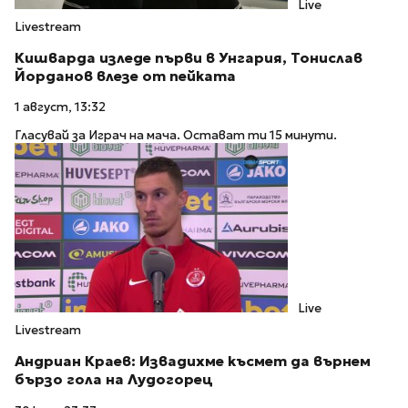
Live
Livestream
Кишварда изледе първи в Унгария, Тонислав
Йорданов влезе от пейката
1 август, 13:32
Гласувай за Играч на мача. Остават ти 15 минути.
Live
Livestream
Андриан Краев: Извадихме късмет да върнем
бързо гола на Лудогорец