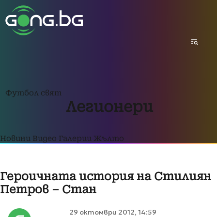
Футбол свят
Легионери
Новини
Видео
Галерии
Жълто
Героичната история на Стилиян
Петров – Стан
29 октомври 2012, 14:59