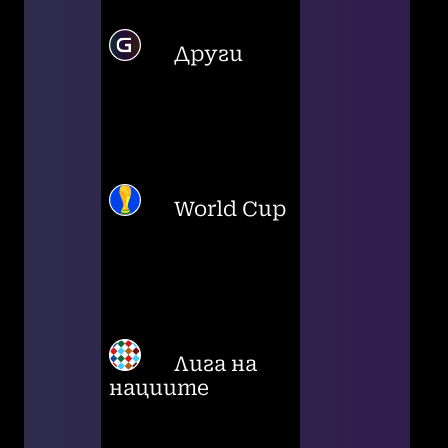
Други
World Cup
Лига на
нациите