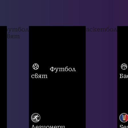
футбол
баскетбол
свят
Футбол
свят
Ба
Легионери
Se