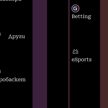
Betting
Други
eSports
робаскет