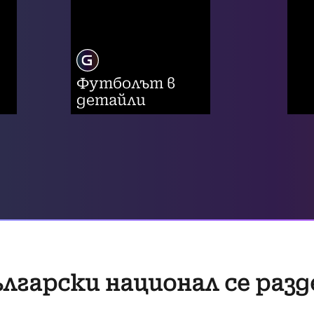
Футболът в
детайли
лгарски национал се разд