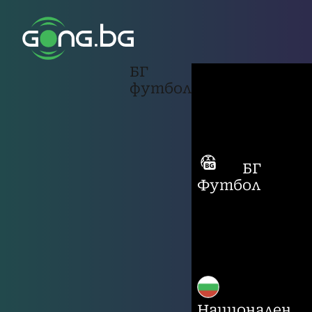
БГ
футбол
БГ
Футбол
Национален