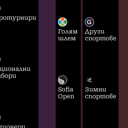
ротурнири
Голям
Други
шлем
спортове
ционални
бори
Sofia
Зимни
Open
спортове
гионери