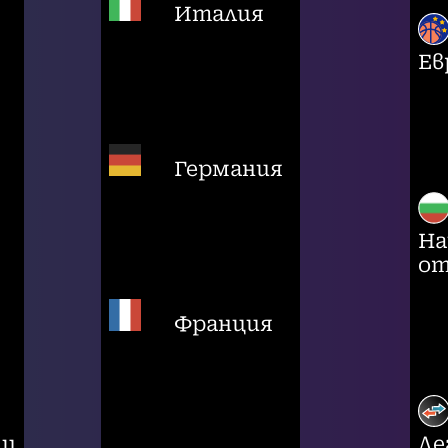
Италия
Ев
Германия
На
от
Франция
ци
Ле