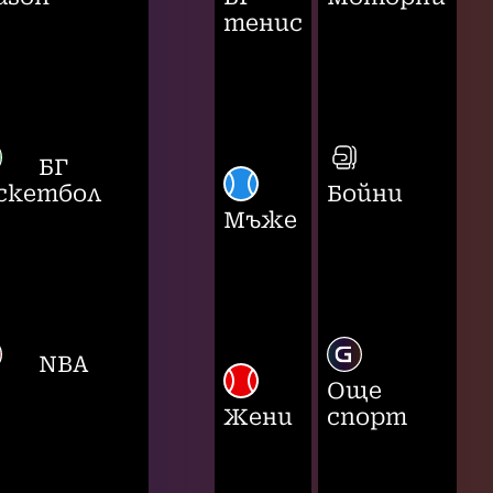
тенис
БГ
скетбол
Бойни
Мъже
NBA
Още
Жени
спорт