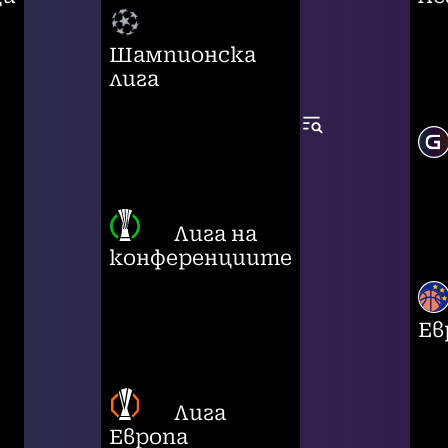
Шампионска
лига
Лига на
конференциите
Ев
Лига
Европа