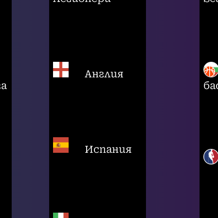
Англия
га
ба
Испания