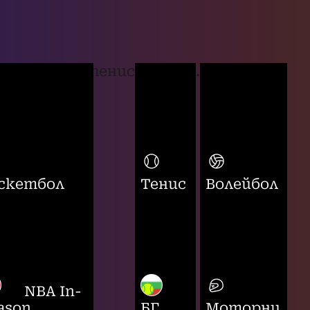
тенис
...
скетбол
Тенис
Волейбол
NBA In-
ason
БГ
Моторни