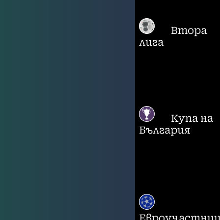
Втора
лига
Купа на
България
Евроучастни