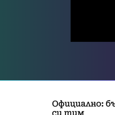
Официално: бъ
си тим