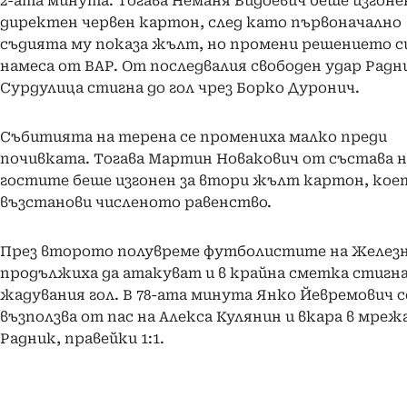
2-ата минута. Тогава Неманя Видоевич беше изгоне
директен червен картон, след като първоначално
съдията му показа жълт, но промени решението с
намеса от ВАР. От последвалия свободен удар Радн
Сурдулица стигна до гол чрез Борко Дуронич.
Събитията на терена се промениха малко преди
почивката. Тогава Мартин Новакович от състава н
гостите беше изгонен за втори жълт картон, кое
възстанови численото равенство.
През второто полувреме футболистите на Желез
продължиха да атакуват и в крайна сметка стигна
жадувания гол. В 78-ата минута Янко Йевремович с
възползва от пас на Алекса Кулянин и вкара в мреж
Радник, правейки 1:1.