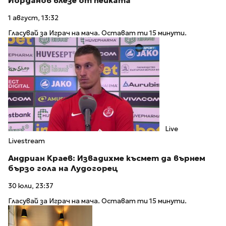
Йорданов влезе от пейката
1 август, 13:32
Гласувай за Играч на мача. Остават ти 15 минути.
Live
Livestream
Андриан Краев: Извадихме късмет да върнем
бързо гола на Лудогорец
30 юли, 23:37
Гласувай за Играч на мача. Остават ти 15 минути.