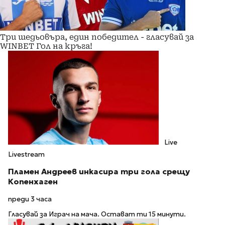
Три шедьовъра, един победител - гласувай за
WINBET Гол на кръга!
Live
Livestream
Пламен Андреев инкасира три гола срещу
Копенхаген
преди 3 часа
Гласувай за Играч на мача. Остават ти 15 минути.