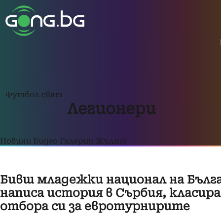
Футбол свят
Легионери
Новини
Видео
Галерии
Жълто
Бивш младежки национал на Бълг
написа история в Сърбия, класира
отбора си за евротурнирите