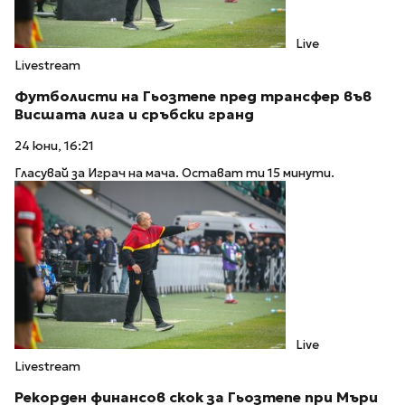
Live
Livestream
Футболисти на Гьозтепе пред трансфер във
Висшата лига и сръбски гранд
24 юни, 16:21
Гласувай за Играч на мача. Остават ти 15 минути.
Live
Livestream
Рекорден финансов скок за Гьозтепе при Мъри