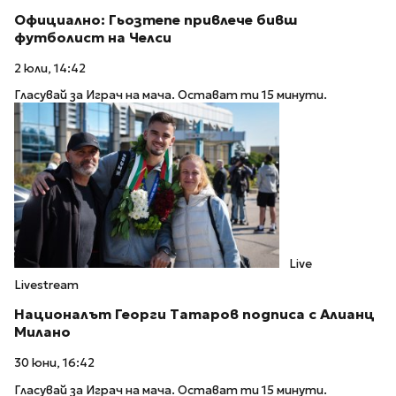
Официално: Гьозтепе привлече бивш
футболист на Челси
2 юли, 14:42
Гласувай за Играч на мача. Остават ти 15 минути.
Live
Livestream
Националът Георги Татаров подписа с Алианц
Милано
30 юни, 16:42
Гласувай за Играч на мача. Остават ти 15 минути.