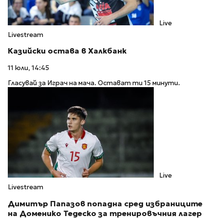
Live
Livestream
Казийски остава в Халкбанк
11 юли, 14:45
Гласувай за Играч на мача. Остават ти 15 минути.
Live
Livestream
Димитър Папазов попадна сред избраниците
на Доменико Тедеско за тренировъчния лагер