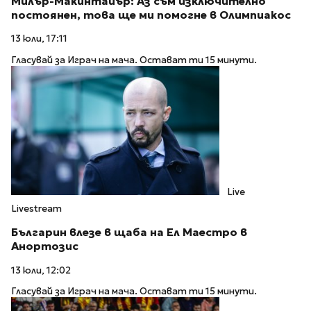
Милър-Макинтайър: Аз съм изключително
постоянен, това ще ми помогне в Олимпиакос
13 юли, 17:11
Гласувай за Играч на мача. Остават ти 15 минути.
Live
Livestream
Българин влезе в щаба на Ел Маестро в
Анортозис
13 юли, 12:02
Гласувай за Играч на мача. Остават ти 15 минути.