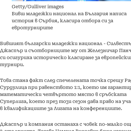
Getty/Gulliver images
Бивш младежки национал на България написа
история в Сърбия, класира отбора си за
евротурнирите
Бившият български младежки национал - Силвест
Джаспър и съотборниците му от Железничар Панч
си осигуриха историческо класиране за европейск
турнири.
Това стана факт след спечелената точка срещу Р
Сурдулица при равенството 1:1, което им гаранти
математически четвъртото място в сръбската
Суперлига, което през този сезон дава право на уч
в квалификациите за Лигата на конференциите.
Джаспър и компания останаха с човек по-малко ощ