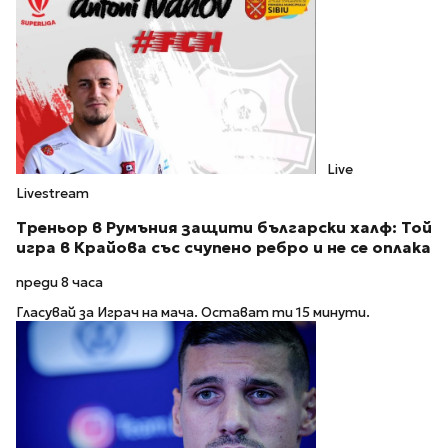
Live
Livestream
Треньор в Румъния защити български халф: Той
игра в Крайова със счупено ребро и не се оплака
преди 8 часа
Гласувай за Играч на мача. Остават ти 15 минути.