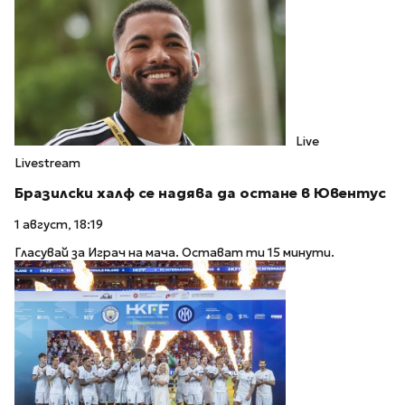
Live
Livestream
Бразилски халф се надява да остане в Ювентус
1 август, 18:19
Гласувай за Играч на мача. Остават ти 15 минути.