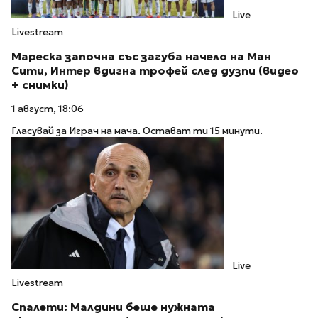
Live
Livestream
Мареска започна със загуба начело на Ман
Сити, Интер вдигна трофей след дузпи (видео
+ снимки)
1 август, 18:06
Гласувай за Играч на мача. Остават ти 15 минути.
Live
Livestream
Спалети: Малдини беше нужната