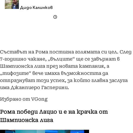
Дидо Калинков
Съставът на Рома постигна голямата си цел. След
7-годишно чакане, „вълците“ ще се завърнат в
Шампионска лига през новата кампания, а
„тифозите“ вече имаха възможността да
отпразнуват този успех, за който главна заслуга
има Джанпиеро Гасперини.
Избрано от VGong
Рома победи Лацио и е на крачка от
Шампионска лига