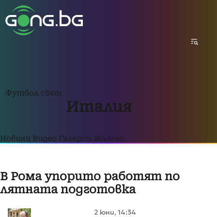
Футбол свят
Италия
Новини
Видео
Галерии
Жълто
В Рома упорито работят по
лятната подготовка
2 юни, 14:34