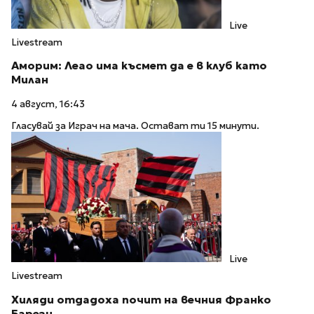
Live
Livestream
Аморим: Леао има късмет да е в клуб като
Милан
4 август, 16:43
Гласувай за Играч на мача. Остават ти 15 минути.
Live
Livestream
Хиляди отдадоха почит на вечния Франко
Барези