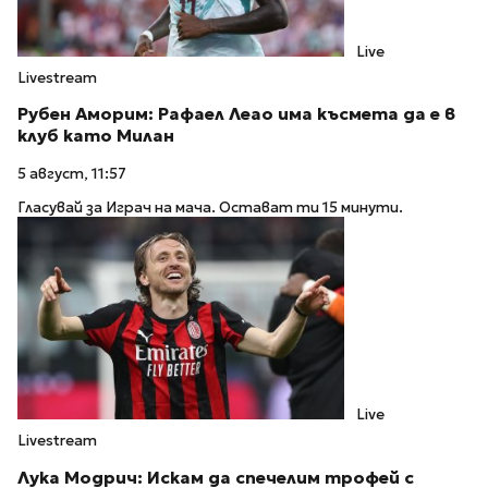
Live
Livestream
Рубен Аморим: Рафаел Леао има късмета да е в
клуб като Милан
5 август, 11:57
Гласувай за Играч на мача. Остават ти 15 минути.
Live
Livestream
Лука Модрич: Искам да спечелим трофей с