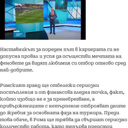
Наставникът за пореден път в кариерата си не
допусна провал и успя да осъществи мечтата на
феновете да видят любимия си отбор отново сред
най-добрите.
Римският гранд ще отбележи сериозни
постъпления и от финансова гледна точка, факт,
който изобщо не е за пренебрегване, а
привържениците с нетърпение отброяват дните
до жребия за основната фаза на турнира. Преди
това обаче, в Рома ще трябва да свършат сериозно
количество работа, като тепърва предстои