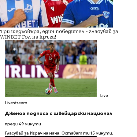
Три шедьовъра, един победител - гласувай за
WINBET Гол на кръга!
Live
Livestream
Дженоа подписа с швейцарски национал
преди 49 минути
Гласувай за Играч на мача. Остават ти 15 минути.