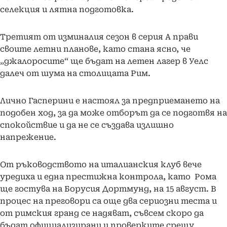
селекция и лятна подготовка.
Третият от изминалия сезон в серия А прави
своите летни планове, като стана ясно, че
„джалоросите“ ще бъдат на летен лагер в Уелс
далеч от шума на столицата Рим.
Лично Гасперини е настоял за предприемането на
подобен ход, за да може отборът да се подготвя на
спокойствие и да не се създава излишно
напрежение.
От ръководството на италианския клуб вече
уредиха и една престижна контрола, като Рома
ще гостува на Борусия Дортмунд, на 15 август. В
процес на преговори са още два сериозни теста и
от римския гранд се надяват, съвсем скоро да
бъдат официализирани и проверките срещу