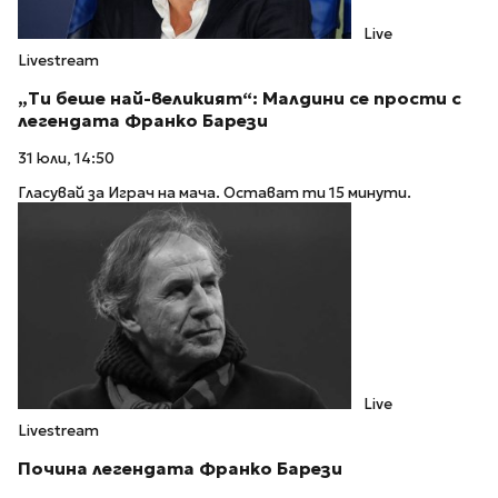
Live
Livestream
„Ти беше най-великият“: Малдини се прости с
легендата Франко Барези
31 юли, 14:50
Гласувай за Играч на мача. Остават ти 15 минути.
Live
Livestream
Почина легендата Франко Барези