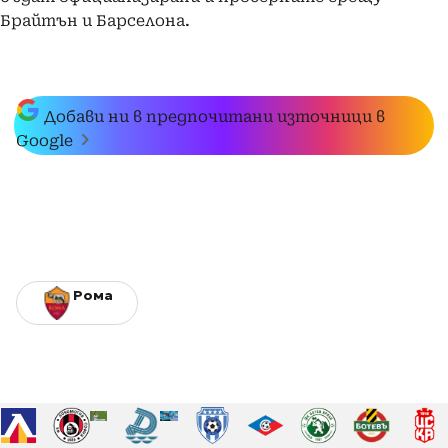
Брайтън и Барселона.
Добави ни в предпочитани източници в
Google
Рома