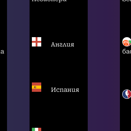
Англия
га
ба
Испания