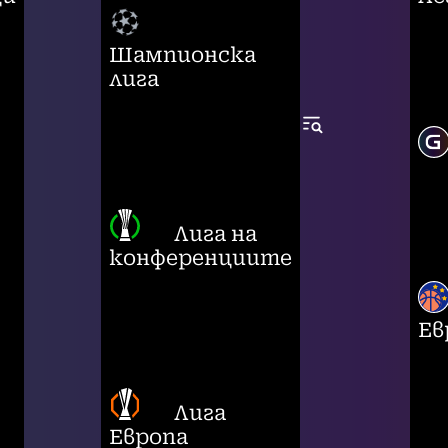
Шампионска
лига
Лига на
конференциите
Ев
Лига
Европа