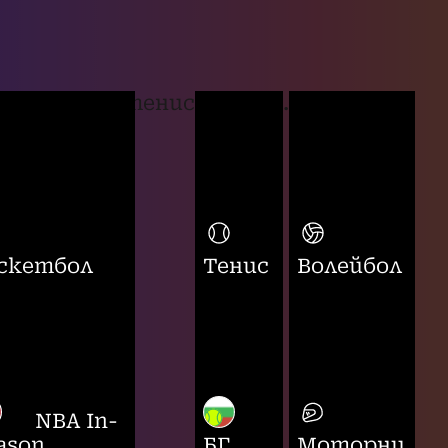
тенис
...
скетбол
Тенис
Волейбол
NBA In-
ason
БГ
Моторни