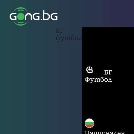
БГ
футбол
БГ
Футбол
Национален