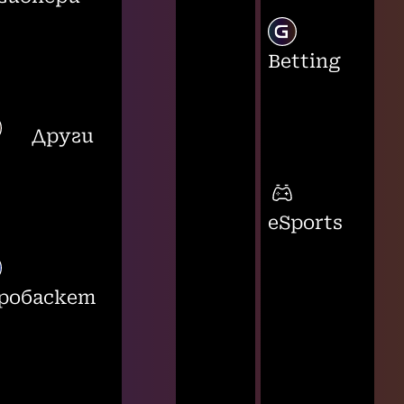
Betting
Други
eSports
робаскет