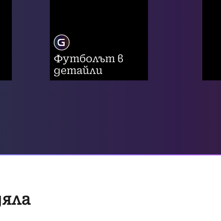
Футболът в
детайли
дяла