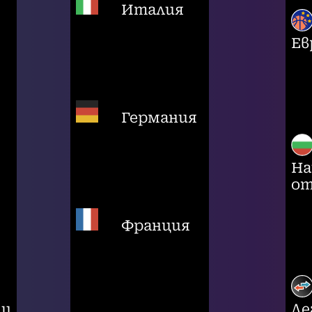
Италия
Ев
Германия
На
от
Франция
ци
Ле