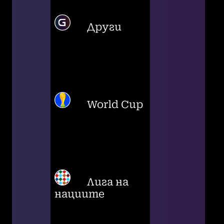
Други
World Cup
Лига на
нациите