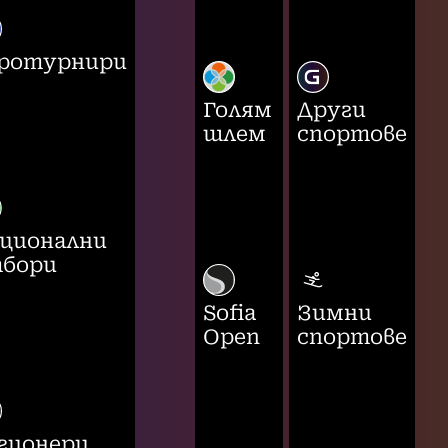
ротурнири
Голям
Други
шлем
спортове
ционални
бори
Sofia
Зимни
Open
спортове
гионери