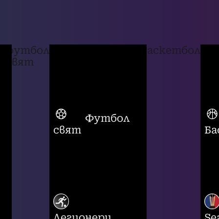
футбол
баскетбол
свят
Футбол
свят
Ба
Легионери
Se