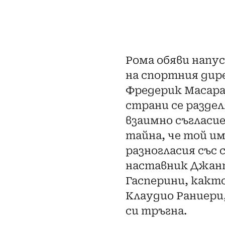
Рома обяви напу
на спортния ди
Фредерик Масара
страни се разде
взаимно съгласие,
тайна, че той и
разногласия със 
наставник Джан
Гасперини, както
Клаудио Раниери
си тръгна.