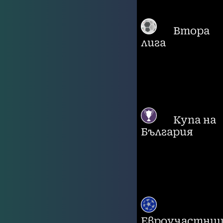
Втора
лига
Купа на
България
Евроучастни