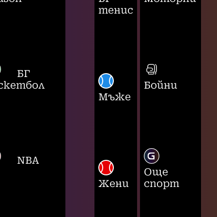
тенис
БГ
скетбол
Бойни
Мъже
NBA
Още
Жени
спорт