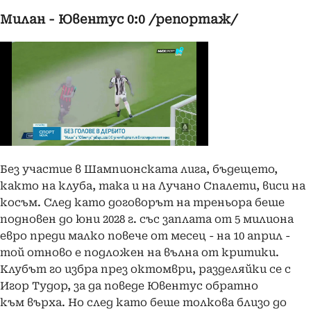
Милан - Ювентус 0:0 /репортаж/
Без участие в Шампионската лига, бъдещето,
както на клуба, така и на Лучано Спалети, виси на
косъм. След като договорът на треньора беше
подновен до юни 2028 г. със заплата от 5 милиона
евро преди малко повече от месец - на 10 април -
той отново е подложен на вълна от критики.
Клубът го избра през октомври, разделяйки се с
Игор Тудор, за да поведе Ювентус обратно
към върха. Но след като беше толкова близо до