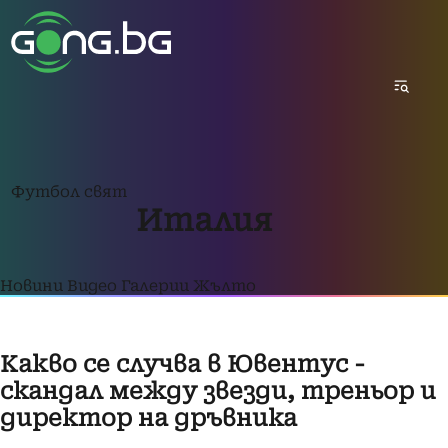
Футбол свят
Италия
Новини
Видео
Галерии
Жълто
Какво се случва в Ювентус -
скандал между звезди, треньор и
директор на дръвника