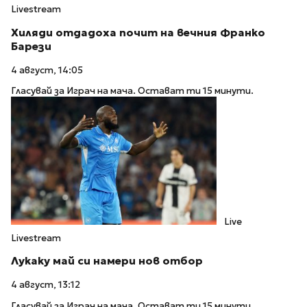
Livestream
Хиляди отдадоха почит на вечния Франко
Барези
4 август, 14:05
Гласувай за Играч на мача. Остават ти 15 минути.
Live
Livestream
Лукаку май си намери нов отбор
4 август, 13:12
Гласувай за Играч на мача. Остават ти 15 минути.