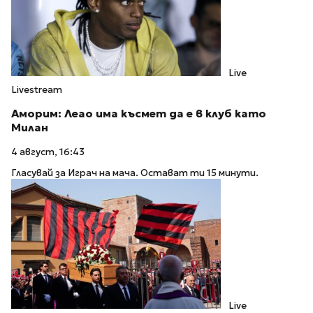
Live
Livestream
Аморим: Леао има късмет да е в клуб като
Милан
4 август, 16:43
Гласувай за Играч на мача. Остават ти 15 минути.
Live