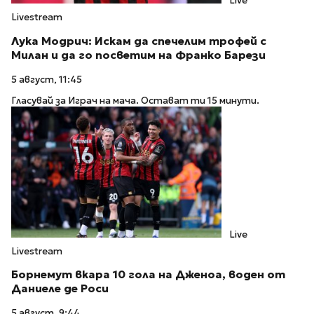
Live
Livestream
Лука Модрич: Искам да спечелим трофей с
Милан и да го посветим на Франко Барези
5 август, 11:45
Гласувай за Играч на мача. Остават ти 15 минути.
Live
Livestream
Борнемут вкара 10 гола на Дженоа, воден от
Даниеле де Роси
5 август, 9:44