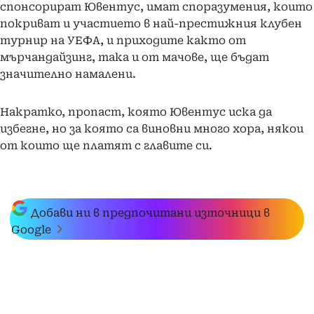
спонсорират Ювентус, имат споразумения, които
покриват и участието в най-престижния клубен
турнир на УЕФА, и приходите както от
мърчандайзинг, така и от мачове, ще бъдат
значително намалени.
Накратко, пропаст, която Ювентус иска да
избегне, но за която са виновни много хора, някои
от които ще платят с главите си.
Добави ни в предпочитани източници в
Google