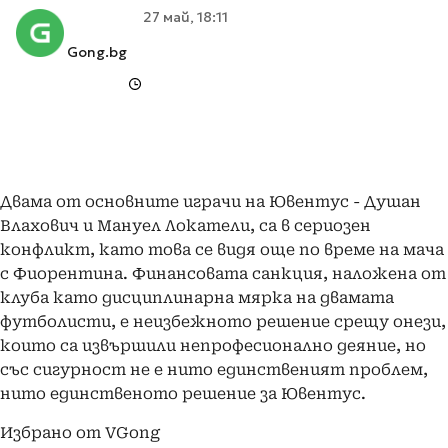
27 май, 18:11
Gong.bg
Двама от основните играчи на Ювентус - Душан
Влахович и Мануел Локатели, са в сериозен
конфликт, като това се видя още по време на мача
с Фиорентина. Финансовата санкция, наложена от
клуба като дисциплинарна мярка на двамата
футболисти, е неизбежното решение срещу онези,
които са извършили непрофесионално деяние, но
със сигурност не е нито единственият проблем,
нито единственото решение за Ювентус.
Избрано от VGong