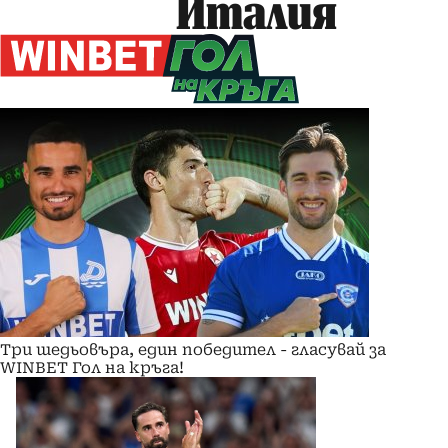
Италия
Три шедьовъра, един победител - гласувай за
WINBET Гол на кръга!