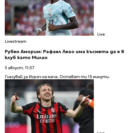
Live
Livestream
Рубен Аморим: Рафаел Леао има късмета да е в
клуб като Милан
5 август, 11:57
Гласувай за Играч на мача. Остават ти 15 минути.