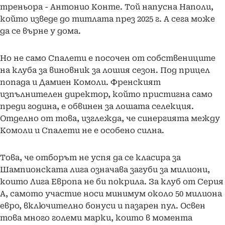
треньора - Антонио Конте. Той напусна Наполи,
който изведе до титлата през 2025 г. А сега може
да се върне у дома.
Но не само Спалети е посочен от собствениците
на клуба за виновник за лошия сезон. Под прицел
попада и Дамиен Комоли. Френският
изпълнителен директор, който пристигна само
преди година, е обвинен за лошата селекция.
Отделно от това, изглежда, че синергията между
Комоли и Спалети не е особено силна.
Това, че отборът не успя да се класира за
Шампионската лига означава загуби за милиони,
които Лига Европа не би покрила. За клуб от Серия
А, самото участие носи минимум около 50 милиона
евро, включително бонуси и пазарен пул. Освен
това много големи марки, които в момента