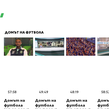
ДОМЪТ НА ФУТБОЛА
57:58
49:49
48:19
58:5
Домът на
Домът на
Домът на
Домъ
футбола
футбола
футбола
футб