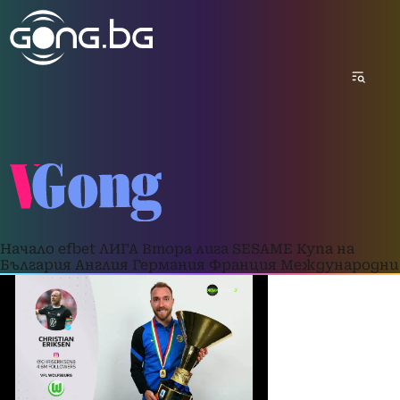
Начало
efbet ЛИГА
Втора лига
SESAME Купа на
България
Англия
Германия
Франция
Международни