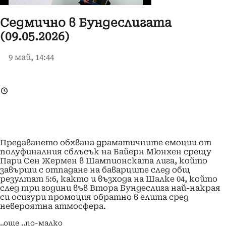
Седмично в Бундеслигата
(09.05.2026)
9 май, 14:44
Предаването обхвана драматичните емоции от
полуфиналния сблъсък на Байерн Мюнхен срещу
Пари Сен Жермен в Шампионската лига, който
завърши с отпадане на баварците след общ
резултат 5:6, както и възхода на Шалке 04, който
след три години във Втора Бундеслига най-накрая
си осигури промоция обратно в елита сред
невероятна атмосфера.
..още
..по-малко