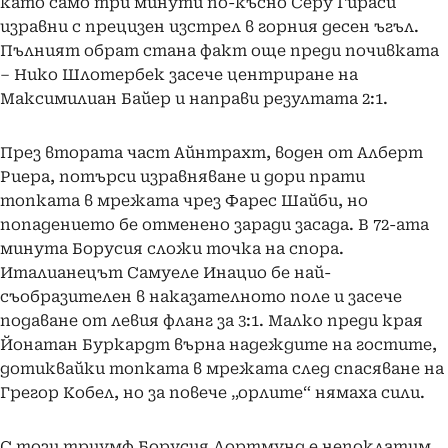
като само три минути по-късно Серу Гираси
изравни с прецизен изстрел в горния десен ъгъл.
Пълният обрат стана факт още преди почивката
– Нико Шлотербек засече центриране на
Максимилиан Байер и направи резултата 2:1.
През втората част Айнтрахт, воден от Алберт
Риера, потърси изравняване и дори прати
топката в мрежата чрез Фарес Шайби, но
попадението бе отменено заради засада. В 72-ата
минута Борусия сложи точка на спора.
Италианецът Самуеле Инацио бе най-
съобразителен в наказателното поле и засече
подаване от левия фланг за 3:1. Малко преди края
Йонатан Буркардт върна надеждите на гостите,
дотиквайки топката в мрежата след спасяване на
Грегор Кобел, но за повече „орлите“ нямаха сили.
С този триумф Борусия Дортмунд е непоклатим