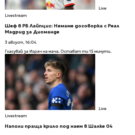
Live
Livestream
Шеф в РБ Лайпциг: Нямаме договорка с Реал
Мадрид за Диоманде
3 август, 16:04
Гласувай за Играч на мача. Остават ти 15 минути.
Live
Livestream
Наполи праща крило под наем в Шалке 04