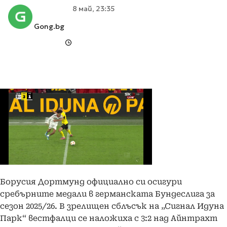
8 май, 23:35
Gong.bg
Борусия Дортмунд официално си осигури
сребърните медали в германската Бундеслига за
сезон 2025/26. В зрелищен сблъсък на „Сигнал Идуна
Парк“ вестфалци се наложиха с 3:2 над Айнтрахт