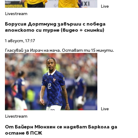
Live
Livestream
Борусия Дортмунд завърши с победа
японското си турне (видео + снимки)
1 август, 17:17
Гласувай за Играч на мача. Остават ти 15 минути.
Live
Livestream
От Байерн Мюнхен се надяват Баркола да
остане в ПСЖ