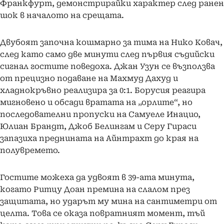
Франкфурт, демонстрирайки характер след ранен
шок в началото на срещата.
Двубоят започна кошмарно за тима на Нико Ковач,
след като само две минути след първия съдийски
сигнал гостите поведоха. Джан Узун се възползва
от прецизно подаване на Махмуд Дахуд и
хладнокръвно реализира за 0:1. Борусия реагира
мигновено и обсади вратата на „орлите“, но
последователни пропуски на Самуеле Инацио,
Юлиан Брандт, Джоб Белингам и Серу Гираси
запазиха преднината на Айнтрахт до края на
полувремето.
Гостите можеха да удвоят в 39-ата минута,
когато Ритцу Доан премина на слалом през
защитата, но ударът му мина на сантиметри от
целта. Това се оказа повратният момент, тъй