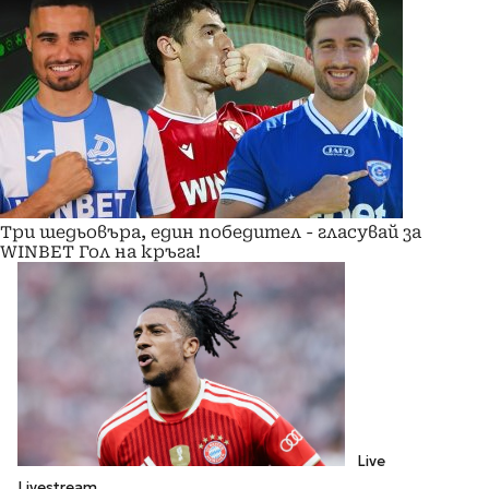
Три шедьовъра, един победител - гласувай за
WINBET Гол на кръга!
Live
Livestream