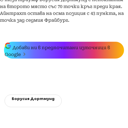
на второто място със 70 точки кръг преди края.
Айнтрахт остава на осма позиция с 43 пункта, на
точка зад седмия Фрайбург.
Добави ни в предпочитани източници в
Google
Борусия Дортмунд