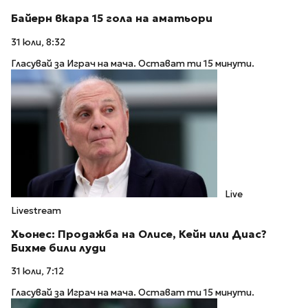
Байерн вкара 15 гола на аматьори
31 юли, 8:32
Гласувай за Играч на мача. Остават ти 15 минути.
Live
Livestream
Хьонес: Продажба на Олисе, Кейн или Диас?
Бихме били луди
31 юли, 7:12
Гласувай за Играч на мача. Остават ти 15 минути.