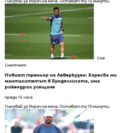
Гласувай за Играч на мача. Остават ти 15 минути.
Live
Livestream
Новият треньор на Леверкузен: Харесва ми
манталитетът в Бундеслигата, има
рокендрол усещане
преди 14 часа
Гласувай за Играч на мача. Остават ти 15 минути.