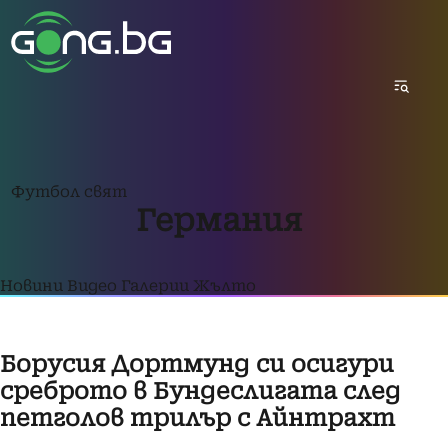
Футбол свят
Германия
Новини
Видео
Галерии
Жълто
Борусия Дортмунд си осигури
среброто в Бундеслигата след
петголов трилър с Айнтрахт