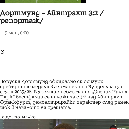
Дортмунд - Айнтрахт 3:2 /
репортаж/
9 май, 0:00
Борусия Дортмунд официално си осигури
сребърните медали в германската Бундеслига за
сезон 2025/26. В зрелищен сблъсък на „Сигнал Идуна
Парк“ вестфалци се наложиха с 3:2 над Айнтрахт
Франкфурт, демонстрирайки характер след ранен
шок в началото на срещата.
..още
..по-малко