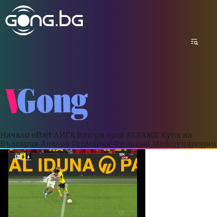
Начало
efbet ЛИГА
Втора лига
SESAME Купа на
България
Англия
Германия
Франция
Международни