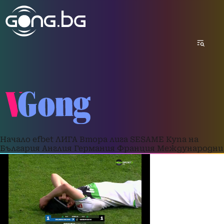
Начало
efbet ЛИГА
Втора лига
SESAME Купа на
България
Англия
Германия
Франция
Международни