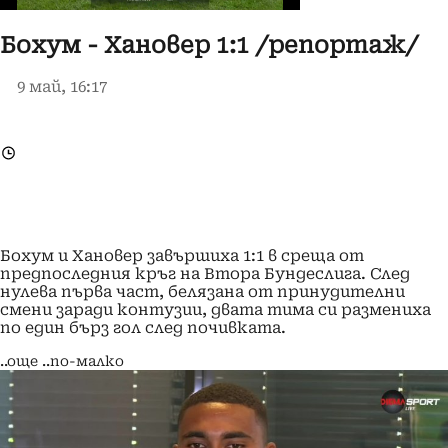
Бохум - Хановер 1:1 /репортаж/
9 май, 16:17
Бохум и Хановер завършиха 1:1 в среща от
предпоследния кръг на Втора Бундеслига. След
нулева първа част, белязана от принудителни
смени заради контузии, двата тима си размениха
по един бърз гол след почивката.
..още
..по-малко