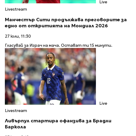
Live
Livestream
Манчестър Сити продължава преговорите за
едно от откритията на Мондиал 2026
27 юли, 11:30
Гласувай за Играч на мача. Остават ти 15 минути.
Live
Livestream
Ливърпул стартира офанзива за Брадли
Баркола