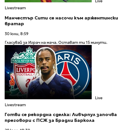
Live
Livestream
Манчестър Сити се насочи към аржентински
вратар
30 юли, 8:59
Гласувай за Играч на мача. Остават ти 15 минути.
Live
Livestream
Готви се рекордна сделка: Ливърпул започва
преговори с ПСЖ за Брадли Баркола