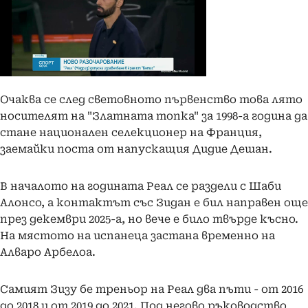
Очаква се след световното първенство това лято
носителят на "Златната топка" за 1998-а година да
стане национален селекционер на Франция,
заемайки поста от напускащия Дидие Дешан.
В началото на годината Реал се раздели с Шаби
Алонсо, а контактът със Зидан е бил направен още
през декември 2025-а, но вече е било твърде късно.
На мястото на испанеца застана временно на
Алваро Арбелоа.
Самият Зизу бе треньор на Реал два пъти - от 2016
до 2018 и от 2019 до 2021. Под негово ръководство