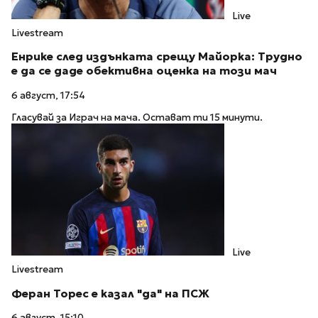
Live
Livestream
Енрике след издънката срещу Майорка: Трудно
е да се даде обективна оценка на този мач
6 август, 17:54
Гласувай за Играч на мача. Остават ти 15 минути.
Live
Livestream
Феран Торес е казал "да" на ПСЖ
6 август, 15:10