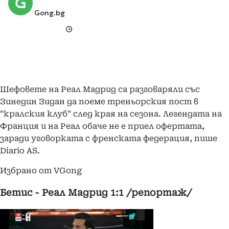
Gong.bg
Шефовете на Реал Мадрид са разговаряли със
Зинедин Зидан да поеме треньорския пост в
"кралския клуб" след края на сезона. Легендата на
Франция и на Реал обаче не е приел офертата,
заради уговорката с френската федерация, пише
Diario AS.
Избрано от VGong
Бетис - Реал Мадрид 1:1 /репортаж/