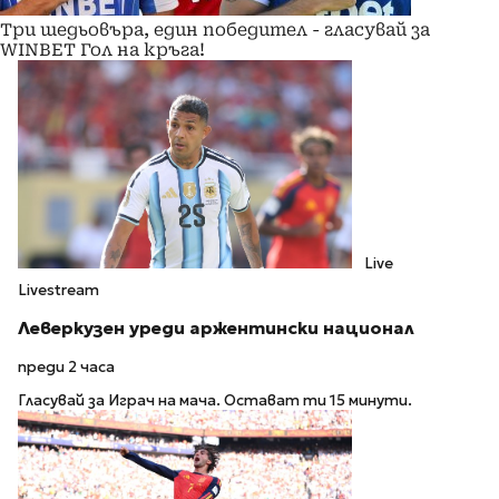
Три шедьовъра, един победител - гласувай за
WINBET Гол на кръга!
Live
Livestream
Леверкузен уреди аржентински национал
преди 2 часа
Гласувай за Играч на мача. Остават ти 15 минути.