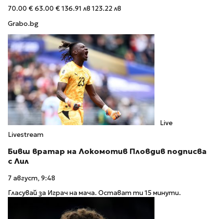
70.00 €
63.00 €
136.91 лв
123.22 лв
Grabo.bg
Live
Livestream
Бивш вратар на Локомотив Пловдив подписва
с Лил
7 август, 9:48
Гласувай за Играч на мача. Остават ти 15 минути.