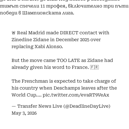
тимът спечели 11 трофея, включително три пъти
победи в Шампионската лига.
🚨 Real Madrid made DIRECT contact with
Zinedine Zidane in December 2025 over
replacing Xabi Alonso.
But the move came TOO LATE as Zidane had
already given his word to France. 🇫🇷
The Frenchman is expected to take charge of
his country when Deschamps leaves after the
World Cup.…
pic.twitter.com/evaRT9VeAx
— Transfer News Live (@DeadlineDayLive)
May 3, 2026