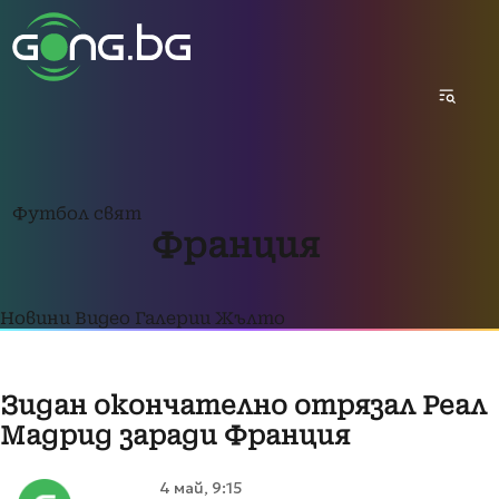
Футбол свят
Франция
Новини
Видео
Галерии
Жълто
Зидан окончателно отрязал Реал
Мадрид заради Франция
4 май, 9:15