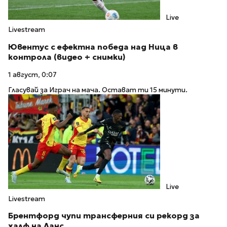
Live
Livestream
Ювентус с ефектна победа над Ница в
контрола (видео + снимки)
1 август, 0:07
Гласувай за Играч на мача. Остават ти 15 минути.
Live
Livestream
Брентфорд чупи трансферния си рекорд за
халф на Ланс