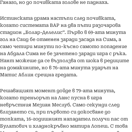
Ганаго, но до почивката голове не паднаха.
Истинската драма настъпи след почивката,
когато системата ВАР на два пъти разочарова
стадион „Болар-Делелис“. Първо в 69-ата минута
гол на Саид бе отменен заради засада на Сима, а
само четири минути по-късно самото попадение
на Абдала Сима не бе зачетено заради игра с ръка.
Нант можеше да се възползва от шока в редиците
на домакините, но в 76-ата минута ударът на
Матис Аблин срещна гредата.
Решаващият момент дойде в 79-ата минута,
когато треньорът на Ланс пусна в игра
невръстния Мезиан Меслуб. Само секунди след
влизането си, при първото си докосване до
топката, 16-годишният нападател получи пас от
Булатович и хладнокръвно матира Лопеш. С това