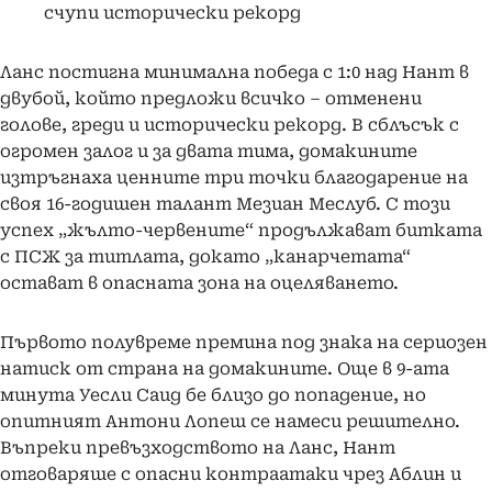
счупи исторически рекорд
Ланс постигна минимална победа с 1:0 над Нант в
двубой, който предложи всичко – отменени
голове, греди и исторически рекорд. В сблъсък с
огромен залог и за двата тима, домакините
изтръгнаха ценните три точки благодарение на
своя 16-годишен талант Мезиан Меслуб. С този
успех „жълто-червените“ продължават битката
с ПСЖ за титлата, докато „канарчетата“
остават в опасната зона на оцеляването.
Първото полувреме премина под знака на сериозен
натиск от страна на домакините. Още в 9-ата
минута Уесли Саид бе близо до попадение, но
опитният Антони Лопеш се намеси решително.
Въпреки превъзходството на Ланс, Нант
отговаряше с опасни контраатаки чрез Аблин и