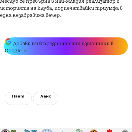
Меслуб се превърна в най-младия реализатор в
историята на клуба, подпечатвайки триумфа в
една незабравима вечер.
Добави ни в предпочитани източници в
Google
Нант
Ланс