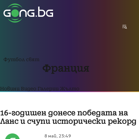
Футбол свят
Франция
Новини
Видео
Галерии
Жълто
16-годишен донесе победата на
Ланс и счупи исторически рекорд
8 май, 23:49