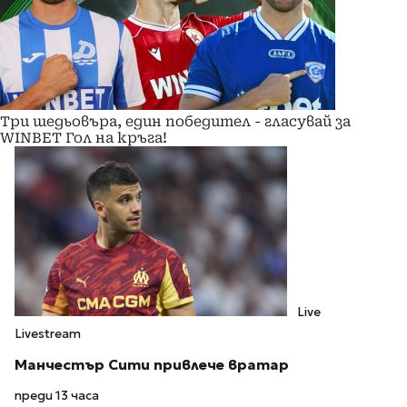
Три шедьовъра, един победител - гласувай за
WINBET Гол на кръга!
Live
Livestream
Манчестър Сити привлече вратар
преди 13 часа