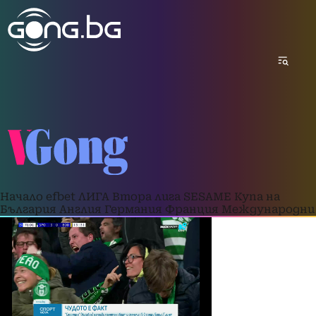
Начало
efbet ЛИГА
Втора лига
SESAME Купа на
България
Англия
Германия
Франция
Международни