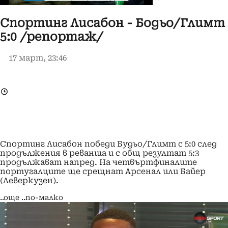
Спортинг Лисабон - Бодьо/Глимт
5:0 /репортаж/
17 март, 23:46
Спортинг Лисабон победи Будьо/Глимт с 5:0 след
продължения в реванша и с общ резултат 5:3
продължават напред. На четвъртфиналите
португалците ще срещнат Арсенал или Байер
(Леверкузен).
..още
..по-малко