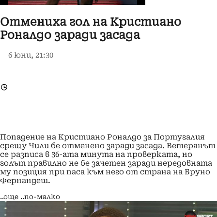
Отмениха гол на Кристиано
Роналдо заради засада
6 юни, 21:30
Попадение на Кристиано Роналдо за Португалия
срещу Чили бе отменено заради засада. Ветеранът
се разписа в 36-ата минута на проверката, но
голът правилно не бе зачетен заради нередовната
му позиция при паса към него от страна на Бруно
Фернандеш.
..още
..по-малко