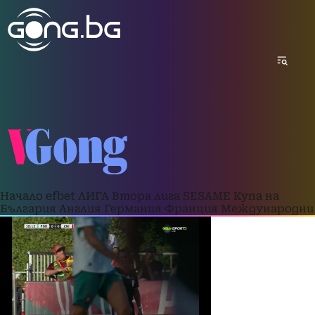
Начало
efbet ЛИГА
Втора лига
SESAME Купа на
България
Англия
Германия
Франция
Международни