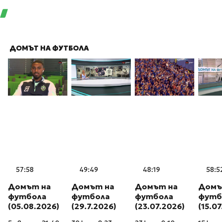
ДОМЪТ НА ФУТБОЛА
57:58
49:49
48:19
58:5
Домът на
Домът на
Домът на
Домъ
футбола
футбола
футбола
футб
(05.08.2026)
(29.7.2026)
(23.07.2026)
(15.0