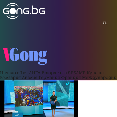
Начало
efbet ЛИГА
Втора лига
SESAME Купа на
България
Англия
Германия
Франция
Международни