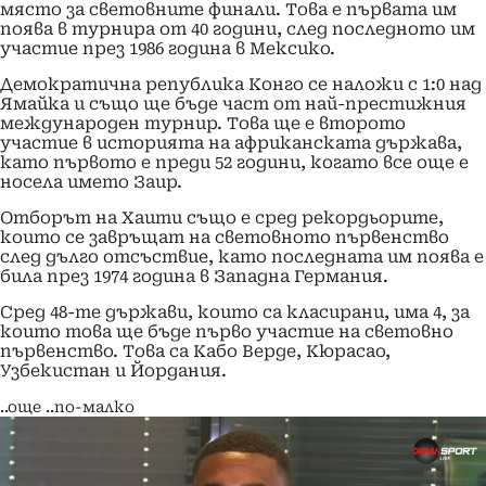
място за световните финали. Това е първата им
поява в турнира от 40 години, след последното им
участие през 1986 година в Мексико.
Демократична република Конго се наложи с 1:0 над
Ямайка и също ще бъде част от най-престижния
международен турнир. Това ще е второто
участие в историята на африканската държава,
като първото е преди 52 години, когато все още е
носела името Заир.
Отборът на Хаити също е сред рекордьорите,
които се завръщат на световното първенство
след дълго отсъствие, като последната им поява е
била през 1974 година в Западна Германия.
Сред 48-те държави, които са класирани, има 4, за
които това ще бъде първо участие на световно
първенство. Това са Кабо Верде, Кюрасао,
Узбекистан и Йордания.
..още
..по-малко