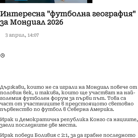
Интересна "футболна география"
за Мондиал 2026
3 април, 14:07
Държави, които не са играли на Мондиал повече от
половин век, и такива, които ще участват на най-
големия футболен форум за първи път. Това са
част от участниците в предстоящото световно
първенство по футбол в Северна Америка.
Ирак и Демократична република Конго са нациите,
заели последните две места.
Ирак победи Боливия с 2:1, за да грабне последното