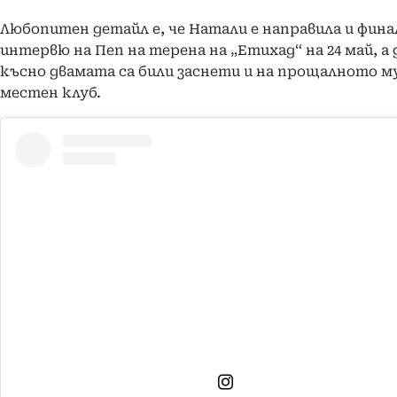
Любопитен детайл е, че Натали е направила и фин
интервю на Пеп на терена на „Етихад“ на 24 май, а 
късно двамата са били заснети и на прощалното м
местен клуб.