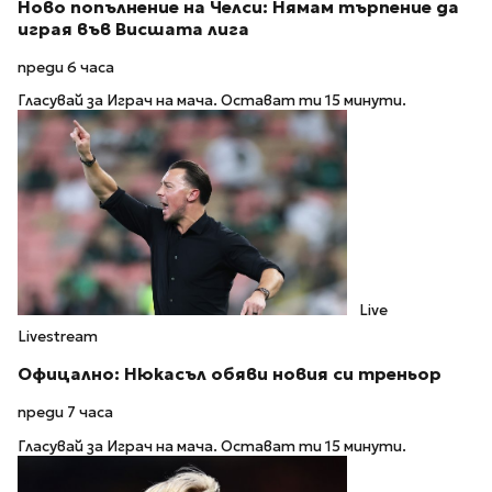
Ново попълнение на Челси: Нямам търпение да
играя във Висшата лига
преди 6 часа
Гласувай за Играч на мача. Остават ти 15 минути.
Live
Livestream
Офицално: Нюкасъл обяви новия си треньор
преди 7 часа
Гласувай за Играч на мача. Остават ти 15 минути.