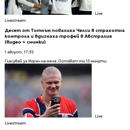
Live
Livestream
Десет от Тотнъм повалиха Челси в страхотна
контрола и вдигнаха трофей в Австралия
(видео + снимки)
1 август, 17:35
Гласувай за Играч на мача. Остават ти 15 минути.
Live
Livestream