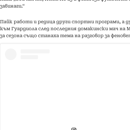
завинаги.“
Пайк работи и редица други спортни програми, а 
към Гуардиола след последния домакински мач на 
за сезона също станаха тема на разговор за фенове