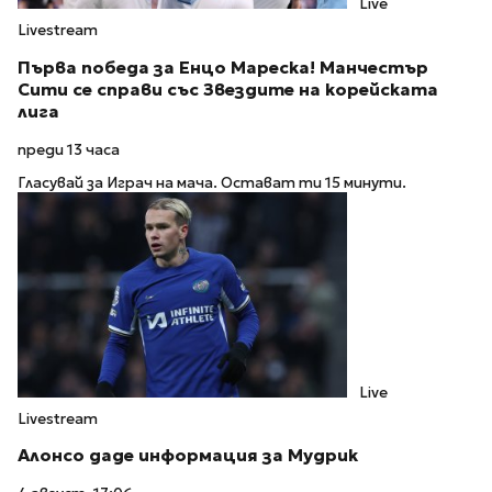
Live
Livestream
Първа победа за Енцо Мареска! Манчестър
Сити се справи със Звездите на корейската
лига
преди 13 часа
Гласувай за Играч на мача. Остават ти 15 минути.
Live
Livestream
Алонсо даде информация за Мудрик