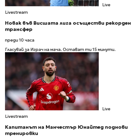
Live
Livestream
Новак във Висшата лига осъществи рекорден
трансфер
преди 10 часа
Гласувай за Играч на мача. Остават ти 15 минути.
Live
Livestream
Капитанът на Манчестър Юнайтед поднови
тренировки