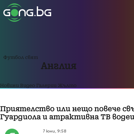
Футбол свят
Англия
Новини
Видео
Галерии
Жълто
Приятелство или нещо повече св
Гуардиола и атрактивна ТВ воде
7 юни, 9:58