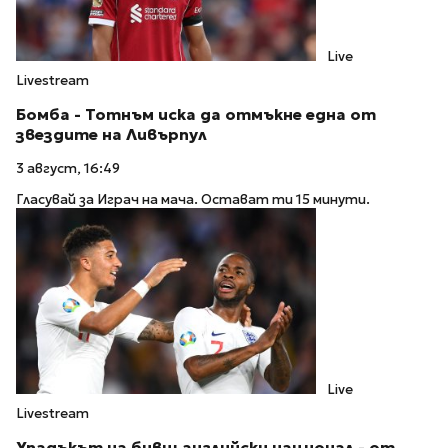
Live
Livestream
Бомба - Тотнъм иска да отмъкне една от
звездите на Ливърпул
3 август, 16:49
Гласувай за Играч на мача. Остават ти 15 минути.
Live
Livestream
Упадъкът на бивш английски национал - от