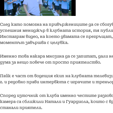
След като помогна на привържениците да се сбогув
успешния мениджър в клубната история, тя публи
Инстаграм видео, на което двамата се прегръщат,
моментът завършва с целувка.
Именно това накара мнозина да се запитат, дали н
дума за нещо повече от просто приятелство.
Пайк е част от водещия екип на клубната телевизи
г. и редовно прави интервюта с играчите и треньо
Според източник от клуба именно честите разгов
камера са сближили Натали и Гуардиола, които с в
станали приятели.