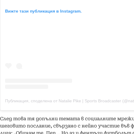
Вижте тази публикация в Instagram.
След това тя допълни темата в социалните мрежи
шеговито послание, свързано с нейно участие във 
лига: „Обичам те, Пеп… Но аз и фентъзи футболът 