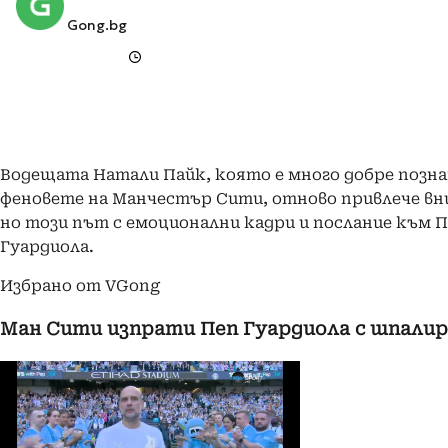
Gong.bg
Водещата Натали Пайк, която е много добре позна
феновете на Манчестър Сити, отново привлече вн
но този път с емоционални кадри и послание към 
Гуардиола.
Избрано от VGong
Ман Сити изпрати Пеп Гуардиола с шпалир