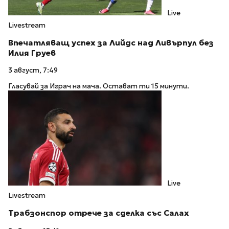
Live
Livestream
Впечатляващ успех за Лийдс над Ливърпул без
Илия Груев
3 август, 7:49
Гласувай за Играч на мача. Остават ти 15 минути.
Live
Livestream
Трабзонспор отрече за сделка със Салах