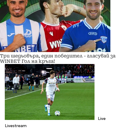
Три шедьовъра, един победител - гласувай за
WINBET Гол на кръга!
Live
Livestream