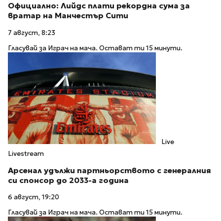
Официално: Лийдс плати рекордна сума за
вратар на Манчестър Сити
7 август, 8:23
Гласувай за Играч на мача. Остават ти 15 минути.
Live
Livestream
Арсенал удължи партньорството с генералния
си спонсор до 2033-а година
6 август, 19:20
Гласувай за Играч на мача. Остават ти 15 минути.