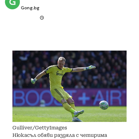
Gong.bg
Gulliver/GettyImages
Нюкасъл обяви раздяла с четирима