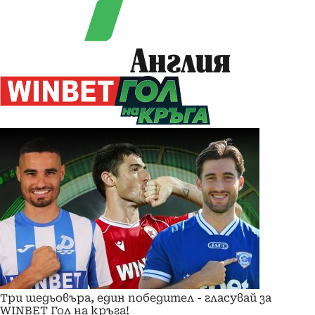
Англия
Три шедьовъра, един победител - гласувай за
WINBET Гол на кръга!