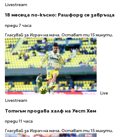
Livestream
18 месеца по-късно: Рашфорд се завръща
преди 7 часа
Гласувай за Играч на мача. Остават ти 15 минути.
Live
Livestream
Тотнъм продава халф на Уест Хем
преди 11 часа
Гласувай за Играч на мача. Остават ти 15 минути.