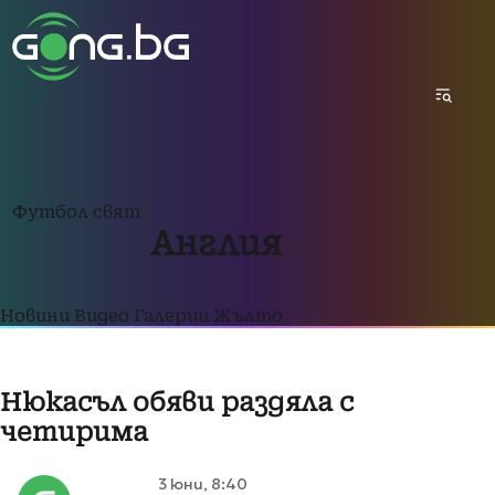
Футбол свят
Англия
Новини
Видео
Галерии
Жълто
Нюкасъл обяви раздяла с
четирима
3 юни, 8:40