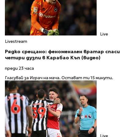
Live
Livestream
Рядко срещано: феноменален вратар спаси
четири дузпи в Карабао Къп (видео)
преди 23 часа
Гласувай за Играч на мача. Остават ти 15 минути.
Live