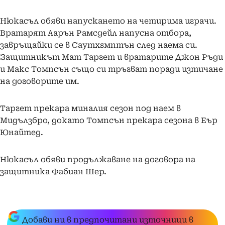
Нюкасъл обяви напускането на четирима играчи.
Вратарят Аарън Рамсдейл напусна отбора,
завръщайки се в Саутхsмптън след наема си.
Защитникът Мат Таргет и вратарите Джон Ръди
и Макс Томпсън също си тръгват поради изтичане
на договорите им.
Таргет прекара миналия сезон под наем в
Мидълзбро, докато Томпсън прекара сезона в Еър
Юнайтед.
Нюкасъл обяви продължаване на договора на
защитника Фабиан Шер.
Добави ни в предпочитани източници в