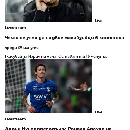
Live
Livestream
Челси не успя да надвие малайзийци в контрола
преди 39 минути
Гласувай за Играч на мача. Остават ти 15 минути.
Live
Livestream
Дарин Нунес препоръчал Роналд Араухо на