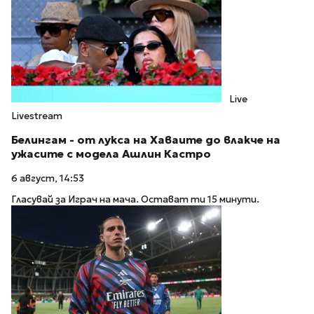
Live
Livestream
Белингам - от лукса на Хаваите до влакче на
ужасите с модела Ашлин Кастро
6 август, 14:53
Гласувай за Играч на мача. Остават ти 15 минути.