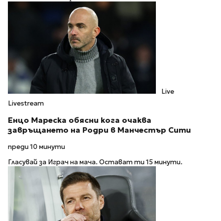
Live
Livestream
Енцо Мареска обясни кога очаква
завръщането на Родри в Манчестър Сити
преди 10 минути
Гласувай за Играч на мача. Остават ти 15 минути.