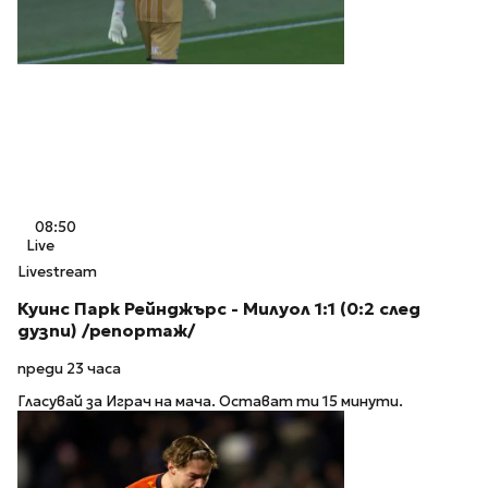
08:50
Live
Livestream
Куинс Парк Рейнджърс - Милуол 1:1 (0:2 след
дузпи) /репортаж/
преди 23 часа
Гласувай за Играч на мача. Остават ти 15 минути.